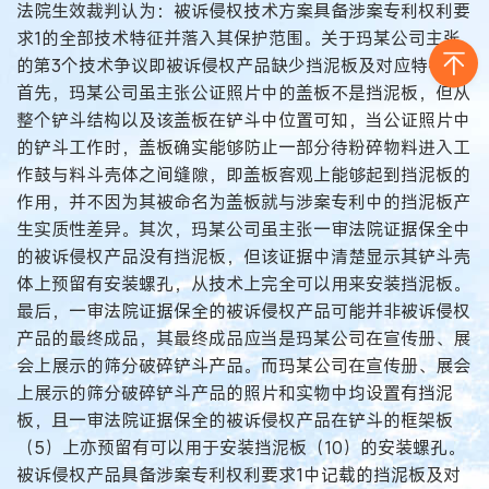
法院生效裁判认为：被诉侵权技术方案具备涉案专利权利要
求1的全部技术特征并落入其保护范围。关于玛某公司主张
的第3个技术争议即被诉侵权产品缺少挡泥板及对应特征。
首先，玛某公司虽主张公证照片中的盖板不是挡泥板，但从
整个铲斗结构以及该盖板在铲斗中位置可知，当公证照片中
的铲斗工作时，盖板确实能够防止一部分待粉碎物料进入工
作鼓与料斗壳体之间缝隙，即盖板客观上能够起到挡泥板的
作用，并不因为其被命名为盖板就与涉案专利中的挡泥板产
生实质性差异。其次，玛某公司虽主张一审法院证据保全中
的被诉侵权产品没有挡泥板，但该证据中清楚显示其铲斗壳
体上预留有安装螺孔，从技术上完全可以用来安装挡泥板。
最后，一审法院证据保全的被诉侵权产品可能并非被诉侵权
产品的最终成品，其最终成品应当是玛某公司在宣传册、展
会上展示的筛分破碎铲斗产品。而玛某公司在宣传册、展会
上展示的筛分破碎铲斗产品的照片和实物中均设置有挡泥
板，且一审法院证据保全的被诉侵权产品在铲斗的框架板
（5）上亦预留有可以用于安装挡泥板（10）的安装螺孔。
被诉侵权产品具备涉案专利权利要求1中记载的挡泥板及对