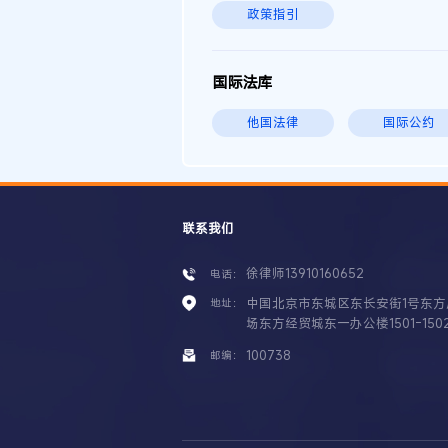
政策指引
国际法库
他国法律
国际公约
联系我们
徐律师13910160652
电话：
中国北京市东城区东长安街1号东方
地址：
场东方经贸城东一办公楼1501-150
100738
邮编：