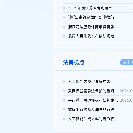
2026.0
2025年度江苏省专利预审典型案例
2026.0
“算”出来的参数能否“算数”？
2026.0
浙江司法服务保障最具竞争力营商环境建设典型案例（第二批）含侵...
2026.0
最高人民法院发布依法规范平台经营、保护消费者合法权益典型案例...
2026.0
法官视点
更多 
人工智能大模型训练中著作权的合理使用
2026.0
数据权益竞争法保护的裁判路径构建
2026.0
平行进口商标侵权司法判定规则的困境与纾解
2026.0
商标犯罪法益及罪与非罪界限研究
2026.0
人工智能生成内容的著作权司法认定：演进逻辑、现实困境与规则建...
2026.0