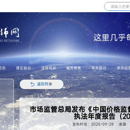
这里几乎
动态
理论前沿
法官视点
案例聚焦
实务探讨
律师动
返回列表
市场监管总局发布《中国价格监
执法年度报告（20
发布时间：2025-09-28
来源