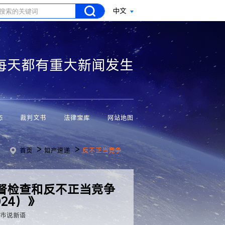
中文
每天都有重大新闻发生
态
裁判文书
法律宝库
网站地图
>
>
首页
知产速递
反不正当竞争
督检查和反不正当竞争
24）》
：市说新语