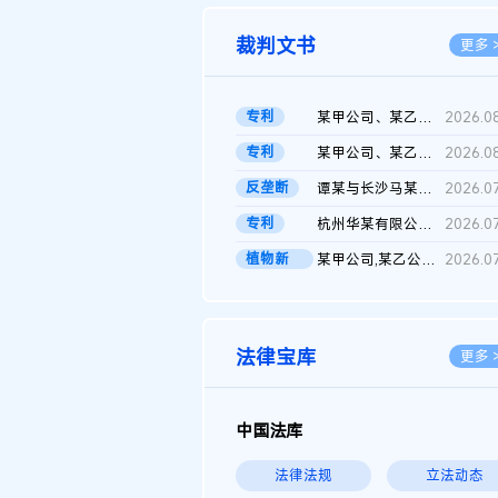
裁判文书
更多 
专利
某甲公司、某乙公司、某丙公司申请诉前行为保全复议裁定书
2026.0
专利
某甲公司、某乙公司、官某与某丙公司专利申请权权属纠纷 二审判决...
2026.0
反垄断
谭某与长沙马某堆农产品股份有限公司滥用市场支配地位纠纷二审裁...
2026.0
专利
杭州华某有限公司与菲某有限公司侵害发明专利权纠纷
2026.0
植物新
某甲公司,某乙公司,某门市部,某丙公司植物新品种临时保护期使用费...
2026.0
品..
法律宝库
更多 
中国法库
法律法规
立法动态