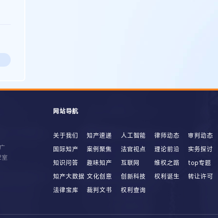
网站导航
关于我们
知产速递
人工智能
律师动态
审判动态
广
国际知产
案例聚焦
法官视点
理论前沿
实务探讨
2室
知识问答
趣味知产
互联网
维权之路
top专题
知产大数据
文化创意
创新科技
权利诞生
转让许可
法律宝库
裁判文书
权利查询