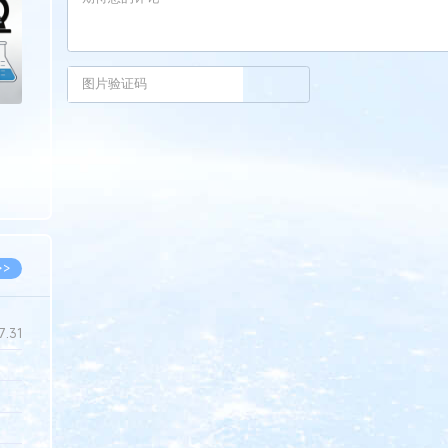
>>
7.31
5.14
5.08