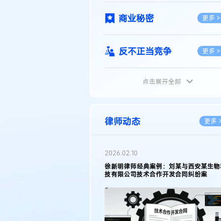
商业秘密
更多 >
反不正当竞争
更多 >
点击展开全部
植物新品种
更多 >
地理标志
更多 >
律师动态
更多 
集成电路布图设计
更多 >
2026.02.10
权律师徐新明接受《中国经营
徐新明律师经典案例：刘某与西安某生物
技术革新下知识产权保护面临新
技有限公司技术合作开发合同纠纷案
技术合同
策略
更多 >
传统文化
更多 >