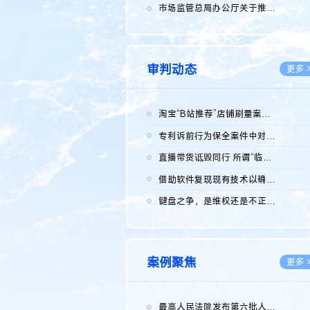
2026.0
市场监管总局办公厅关于推广第一批全国商业秘密保护创新试点典型...
2026.0
审判动态
更多 
淘宝“B站推荐”店铺刷量案维持原判，两被告连带赔偿150万元
2026.0
专利诉前行为保全案件中对仿制药申请人曾作出三类声明的考量及违...
2026.0
直播带货诋毁同行 所谓“临场发挥”不免责
2026.0
借助软件复现现有技术以确认相关参数特征是否被公开
2026.0
键盘之争，是维权还是不正当竞争？
2026.0
案例聚焦
更多 
最高人民法院发布第六批人民法院种业知识产权司法保护典型案例 含...