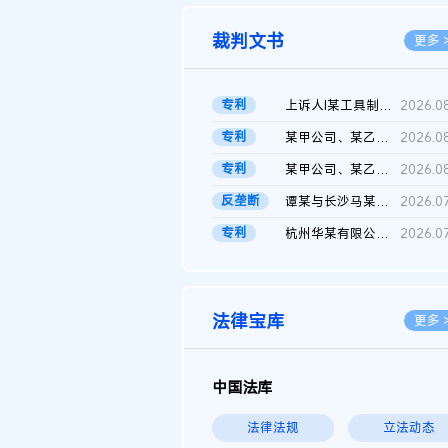
裁判文书
更多 
专利
上诉人I某工具制品有限公司与被上诉人程某及一审被告中华人民共和...
2026.0
专利
某甲公司、某乙公司、某丙公司申请诉前行为保全复议裁定书
2026.0
专利
某甲公司、某乙公司、官某与某丙公司专利申请权权属纠纷 二审判决...
2026.0
反垄断
谭某与长沙马某堆农产品股份有限公司滥用市场支配地位纠纷二审裁...
2026.0
专利
杭州华某有限公司与菲某有限公司侵害发明专利权纠纷
2026.0
法律宝库
更多 
中国法库
法律法规
立法动态