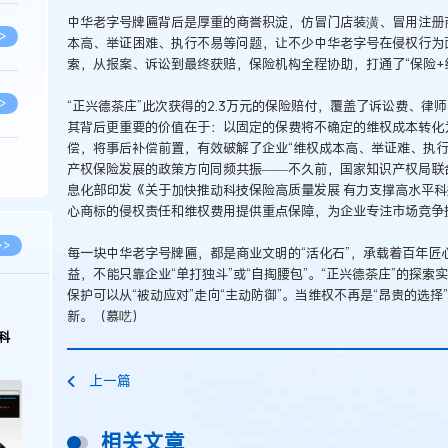
中华老字号牌匾背后是厚重的商誉积淀，仿冒门店装潢、冒用注册
>
本高、举证困难、执行不易等问题，让不少中华老字号在侵权行为面
索，从报案、诉讼到最终获赔，保险机构全程协助，打通了“保险+
>
“正兴德茶庄”此次获得的2.3万元的保险赔付，覆盖了诉讼费、
其背后更重要的价值在于：以固定的保费将不确定的维权成本转化
偿，将事后补偿前置，有效破解了企业“维权成本高、举证难、执行
产权保险发展的政策方向同频共振——不久前，国家知识产权局联
>
息化部印发《关于加快推动科技保险高质量发展 有力支撑高水平
心商标的侵权责任和维权费用提供重点保障，为企业专注市场竞争
>
>>
每一块中华老字号牌匾，都是商业文明的“活化石”，承载着百年匠
益，不能只靠企业“单打独斗”或“自掏腰包”。“正兴德茶庄”的探索
保护可以从“被动应对”走向“主动防御”。当维权不再是“昂贵的选
>
新。（慕呓）
科
>
上一篇
相关文章
>