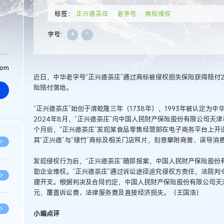
标签：
正兴德茶庄
老字号
商标侵权
+
-
字号:
com
近日，中华老字号“正兴德茶庄”通过商标被侵权损失保险获得赔付
险赔付落地。
“正兴德茶庄”始创于清乾隆三年（1738年），1993年被认定为中
2024年8月，“正兴德茶庄”向中国人民财产保险股份有限公司天
个月后，“正兴德茶庄”发现某食品零售经营部在电子商务平台上开
其“正兴德”与“绿竹”商标及相关门店照片，刻意攀附商誉、误导消
>
发现侵权行为后，“正兴德茶庄”随即报案，中国人民财产保险股份
助企业维权。“正兴德茶庄”通过诉讼途径追究侵权方责任，法院判
>
理开支。根据判决及合同约定，中国人民财产保险股份有限公司天津
元，覆盖诉讼费、法律服务费及直接经济损失。（王国浩）
>
小编点评