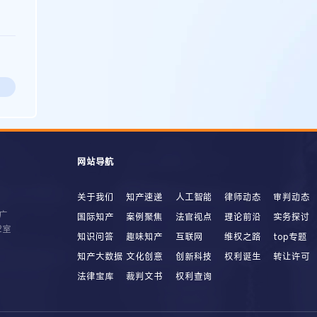
网站导航
关于我们
知产速递
人工智能
律师动态
审判动态
广
国际知产
案例聚焦
法官视点
理论前沿
实务探讨
2室
知识问答
趣味知产
互联网
维权之路
top专题
知产大数据
文化创意
创新科技
权利诞生
转让许可
法律宝库
裁判文书
权利查询