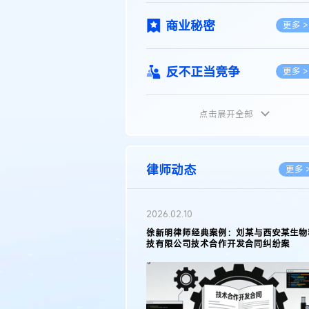
商业秘密
更多 >
反不正当竞争
更多 >
点击展开全部
植物新品种
更多 >
地理标志
更多 >
律师动态
更多 
集成电路布图设计
更多 >
2026.02.10
权律师徐新明接受《中国经营
徐新明律师经典案例：刘某与西安某生物
技术革新下知识产权保护面临新
技有限公司技术合作开发合同纠纷案
技术合同
策略
更多 >
传统文化
更多 >