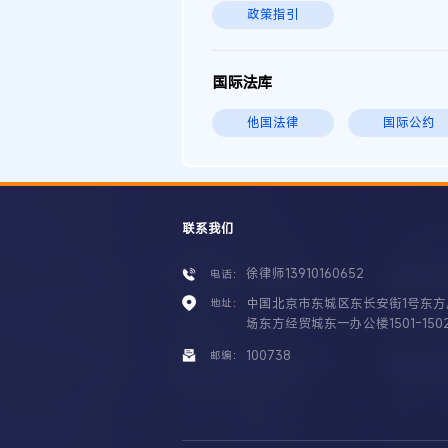
政策指引
国际法库
他国法律
国际公约
联系我们
徐律师13910160652
电话：
中国北京市东城区东长安街1号东方
地址：
场东方经贸城东一办公楼1501-150
100738
邮编：