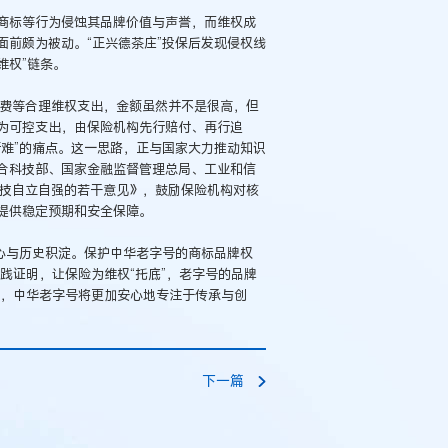
商标等行为侵蚀其品牌价值与声誉，而维权成
前颇为被动。“正兴德茶庄”投保后发现侵权线
维权”链条。
律师费等合理维权支出，金额虽然并不是很高，但
为可控支出，由保险机构先行赔付、再行追
难”的痛点。这一思路，正与国家大力推动知识
合科技部、国家金融监督管理总局、工业和信
科技自立自强的若干意见》，鼓励保险机构对核
提供稳定预期和安全保障。
心与历史积淀。保护中华老字号的商标品牌权
实践证明，让保险为维权“托底”，老字号的品牌
择”，中华老字号将更加安心地专注于传承与创
下一篇