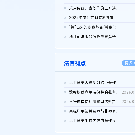
2026.0
采用传统元素创作的二方连续装饰图案作品的独创性及侵权对比认定
2026.0
2025年度江苏省专利预审典型案例
2026.0
“算”出来的参数能否“算数”？
2026.0
浙江司法服务保障最具竞争力营商环境建设典型案例（第二批）含侵...
2026.0
法官视点
更多 
人工智能大模型训练中著作权的合理使用
2026.0
数据权益竞争法保护的裁判路径构建
2026.0
平行进口商标侵权司法判定规则的困境与纾解
2026.0
商标犯罪法益及罪与非罪界限研究
2026.0
人工智能生成内容的著作权司法认定：演进逻辑、现实困境与规则建...
2026.0