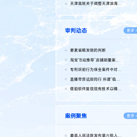
2026.0
天津高院关于调整天津滨海高新技术产业开发区华苑科技园一审普通...
2026.0
审判动态
更多 
要素省略发明的判断
2026.0
淘宝“B站推荐”店铺刷量案维持原判，两被告连带赔偿150万元
2026.0
专利诉前行为保全案件中对仿制药申请人曾作出三类声明的考量及违...
2026.0
直播带货诋毁同行 所谓“临场发挥”不免责
2026.0
借助软件复现现有技术以确认相关参数特征是否被公开
2026.0
案例聚焦
更多 
最高人民法院发布第六批人民法院种业知识产权司法保护典型案例 含...