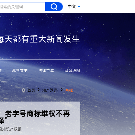
中文
每天都有重大新闻发生
态
裁判文书
法律宝库
网站地图
>
>
首页
知产速递
商标
元，老字号商标维权不再
择”
国知识产权报