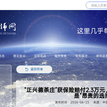
这里几乎
动态
理论前沿
法官视点
案例聚焦
实务探讨
律师动
返回列表
“正兴德茶庄”获保险赔付2.3万
是“昂贵的选
发布时间：2026-06-23
来源：中