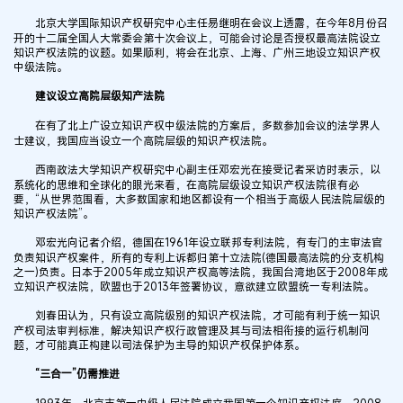
北京大学国际知识产权研究中心主任易继明在会议上透露，在今年8月份召
开的十二届全国人大常委会第十次会议上，可能会讨论是否授权最高法院设立
知识产权法院的议题。如果顺利，将会在北京、上海、广州三地设立知识产权
中级法院。
建议设立高院层级知产法院
在有了北上广设立知识产权中级法院的方案后，多数参加会议的法学界人
士建议，我国应当设立一个高院层级的知识产权法院。
西南政法大学知识产权研究中心副主任邓宏光在接受记者采访时表示，以
系统化的思维和全球化的眼光来看，在高院层级设立知识产权法院很有必
要，“从世界范围看，大多数国家和地区都设有一个相当于高级人民法院层级的
知识产权法院”。
邓宏光向记者介绍，德国在1961年设立联邦专利法院，有专门的主审法官
负责知识产权案件，所有的专利上诉都归第十立法院(德国最高法院的分支机构
之一)负责。日本于2005年成立知识产权高等法院，我国台湾地区于2008年成
立知识产权法院，欧盟也于2013年签署协议，意欲建立欧盟统一专利法院。
刘春田认为，只有设立高院级别的知识产权法院，才可能有利于统一知识
产权司法审判标准，解决知识产权行政管理及其与司法相衔接的运行机制问
题，才可能真正构建以司法保护为主导的知识产权保护体系。
“三合一”仍需推进