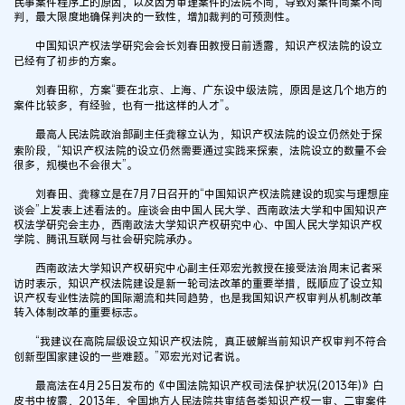
民事案件程序上的原因，以及因为审理案件的法院不同，导致对案件同案不同
判，最大限度地确保判决的一致性，增加裁判的可预测性。
中国知识产权法学研究会会长刘春田教授日前透露，知识产权法院的设立
已经有了初步的方案。
刘春田称，方案“要在北京、上海、广东设中级法院，原因是这几个地方的
案件比较多，有经验，也有一批这样的人才”。
最高人民法院政治部副主任龚稼立认为，知识产权法院的设立仍然处于探
索阶段，“知识产权法院的设立仍然需要通过实践来探索，法院设立的数量不会
很多，规模也不会很大”。
刘春田、龚稼立是在7月7日召开的“中国知识产权法院建设的现实与理想座
谈会”上发表上述看法的。座谈会由中国人民大学、西南政法大学和中国知识产
权法学研究会主办，西南政法大学知识产权研究中心、中国人民大学知识产权
学院、腾讯互联网与社会研究院承办。
西南政法大学知识产权研究中心副主任邓宏光教授在接受法治周末记者采
访时表示，知识产权法院建设是新一轮司法改革的重要举措，既顺应了设立知
识产权专业性法院的国际潮流和共同趋势，也是我国知识产权审判从机制改革
转入体制改革的重要标志。
“我建议在高院层级设立知识产权法院，真正破解当前知识产权审判不符合
创新型国家建设的一些难题。”邓宏光对记者说。
最高法在4月25日发布的《中国法院知识产权司法保护状况(2013年)》白
皮书中披露，2013年，全国地方人民法院共审结各类知识产权一审、二审案件