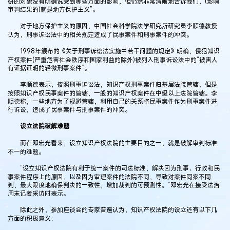
研的对象没有明确说受到哪些方面的影响，但仍然非常清晰地告诉我们，(影响
审判结果的)就是地方保护主义”。
对于地方保护主义的原因，中国社会科学院法学研究所研究员李顺德教授
认为，刑事诉讼法中的相关规定造成了民事案件和刑事案件的冲突。
1998年颁布的《关于刑事诉讼法实施中若干问题的规定》明确，侵犯知识
产权案件(严重危害社会秩序和国家利益的除外)被列入刑事诉讼法中的“被害人
有证据证明的轻微刑事案件”。
李顺德表示，按照刑事诉讼法，知识产权刑事案件归基层法院管辖，但是
按照知识产权民事案件的管辖，一般的知识产权案件在中级以上法院管辖。李
顺德称，一些地方为了规避管辖，利用自己的关系将民事案件作为刑事案件进
行诉讼，造成了民事案件与刑事案件的冲突。
设立法院破解难题
而在邓宏光看来，设立知识产权法院的主要目的之一，就是破解审判标准
不一的难题。
“设立知识产权法院有利于统一案件的司法标准，解决因为刑事、行政和民
事案件程序上的原因，以及因为审理案件的法院不同，导致对案件同案不同
判，最大限度地确保判决的一致性，增加裁判的可预测性。”邓宏光在接受法治
周末记者采访时表示。
除此之外，参加座谈会的专家普遍认为，知识产权法院的设立还有以下几
方面的积极意义：