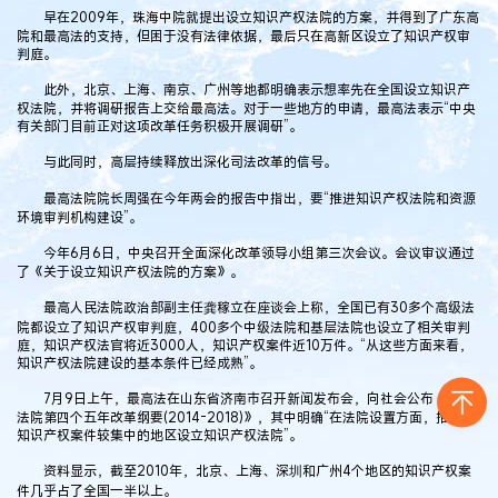
早在2009年，珠海中院就提出设立知识产权法院的方案，并得到了广东高
院和最高法的支持，但困于没有法律依据，最后只在高新区设立了知识产权审
判庭。
此外，北京、上海、南京、广州等地都明确表示想率先在全国设立知识产
权法院，并将调研报告上交给最高法。对于一些地方的申请，最高法表示“中央
有关部门目前正对这项改革任务积极开展调研”。
与此同时，高层持续释放出深化司法改革的信号。
最高法院院长周强在今年两会的报告中指出，要“推进知识产权法院和资源
环境审判机构建设”。
今年6月6日，中央召开全面深化改革领导小组第三次会议。会议审议通过
了《关于设立知识产权法院的方案》。
最高人民法院政治部副主任龚稼立在座谈会上称，全国已有30多个高级法
院都设立了知识产权审判庭，400多个中级法院和基层法院也设立了相关审判
庭，知识产权法官将近3000人，知识产权案件近10万件。“从这些方面来看，
知识产权法院建设的基本条件已经成熟”。
7月9日上午，最高法在山东省济南市召开新闻发布会，向社会公布《人民
法院第四个五年改革纲要(2014-2018)》，其中明确“在法院设置方面，推动在
知识产权案件较集中的地区设立知识产权法院”。
资料显示，截至2010年，北京、上海、深圳和广州4个地区的知识产权案
件几乎占了全国一半以上。