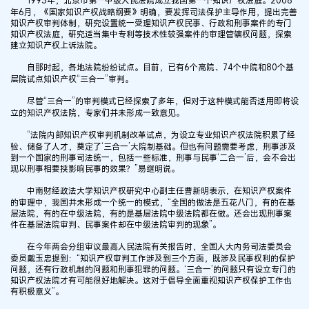
1993年，北京市第一中级人民法院成立我国第一个知识产权法庭。2008
年6月，《国家知识产权战略纲要》明确，要发挥司法保护主导作用，提出完善
知识产权审判体制，研究设置统一受理知识产权民事、行政和刑事案件的专门
知识产权法庭，研究适当集中专利等技术性较强案件的审理管辖权问题，探索
建立知识产权上诉法院。
自那时起，各地法院纷纷试点。目前，已有6个高院、74个中院和80个基
层院试点知识产权“三合一”审判。
尽管“三合一”的审判模式已经探索了多年，但对于这种模式能否适用即将设
立的知识产权法院，专家们并未形成一致意见。
“法院内部知识产权审判机制改革试点，为设立专业知识产权法院积累了经
验、储备了人才，奠定了‘三合一’大院制基础。但也有问题需要考虑，刑事涉及
到一个国家的刑事司法统一，包括一些标准，刑事与民事‘二合一’后，会不会出
现以刑事相要挟影响民事的效果？”易继明说。
中南财经政法大学知识产权研究中心副主任曹新明表示，在知识产权案件
的审理中，我国并未形成一个统一的模式，“全国的做法是五花八门，有的在基
层法院，有的在中级法院，有的是基层法院中级法院都在做。还会出现刑事案
件在基层法院审判、民事案件却在中级法院审判的现象”。
在今年两会分组审议最高人民法院有关报告时，全国人大内务司法委员会
委员戴玉忠提到：“知识产权审判工作涉及到三个方面，既涉及民事权利的保护
问题，还有行政机制的问题和刑事犯罪的问题。‘三合一’的问题只有设立专门的
知识产权法院才有可能很好地解决。这对于倡导全面重视知识产权保护工作也
有积极意义”。