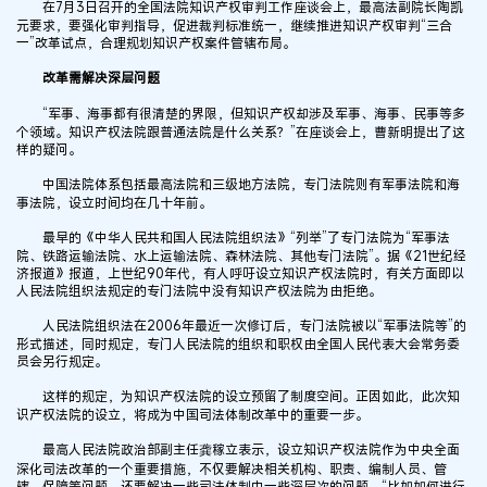
在7月3日召开的全国法院知识产权审判工作座谈会上，最高法副院长陶凯
元要求，要强化审判指导，促进裁判标准统一，继续推进知识产权审判“三合
一”改革试点，合理规划知识产权案件管辖布局。
改革需解决深层问题
“军事、海事都有很清楚的界限，但知识产权却涉及军事、海事、民事等多
个领域。知识产权法院跟普通法院是什么关系？”在座谈会上，曹新明提出了这
样的疑问。
中国法院体系包括最高法院和三级地方法院，专门法院则有军事法院和海
事法院，设立时间均在几十年前。
最早的《中华人民共和国人民法院组织法》“列举”了专门法院为“军事法
院、铁路运输法院、水上运输法院、森林法院、其他专门法院”。据《21世纪经
济报道》报道，上世纪90年代，有人呼吁设立知识产权法院时，有关方面即以
人民法院组织法规定的专门法院中没有知识产权法院为由拒绝。
人民法院组织法在2006年最近一次修订后，专门法院被以“军事法院等”的
形式描述，同时规定，专门人民法院的组织和职权由全国人民代表大会常务委
员会另行规定。
这样的规定，为知识产权法院的设立预留了制度空间。正因如此，此次知
识产权法院的设立，将成为中国司法体制改革中的重要一步。
最高人民法院政治部副主任龚稼立表示，设立知识产权法院作为中央全面
深化司法改革的一个重要措施，不仅要解决相关机构、职责、编制人员、管
辖、保障等问题，还要解决一些司法体制中一些深层次的问题，“比如如何进行