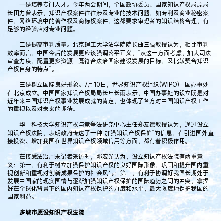
一是培养专门人才。今年两会期间，全国政协委员、国家知识产权局原局
长田力普表示，知识产权案件往往涉及专业的技术问题，如专利及商业秘密案
件，网络环境中的著作权及商标权案件，这都要求审理者的知识结构合理，有
足够的经验应对专业问题。
二是提高审判质量。北京理工大学法学院院长曲三强教授认为，相比审判
效率而言，中国今后的发展更应该强调公平正义，“从这一方面考虑，加大司法
审查力度，配置更多资源，既符合法治国家建设发展的目标，又比较契合知识
产权自身的特点”。
三是树立国际良好形象。7月10日，世界知识产权组织(WIPO)中国办事处
在北京成立。中国国家知识产权局局长申长雨表示，中国办事处的设立既是对
近年来中国知识产权事业发展成就的肯定，也体现了各方对中国知识产权工作
的重视以及对未来的期待。
华中科技大学知识产权与竞争法研究中心主任郑友德教授认为，通过设立
知识产权法院，表明政府传达了一种“加强知识产权保护”的信息，在引进国外直
接投资、增加我国在世界知识产权领域信用等方面，都有着积极作用。
在接受法治周末记者采访时，邓宏光认为，设立知识产权法院有两重意
义：第一，有利于树立加强保护知识产权的良好国际形象，巩固和提升国内重
视创新和重视对创新成果保护的社会风气；第二，有利于协调好我国长期处于
发展中国家的现实国情与逐渐加强知识产权保护的国际趋势之间的冲突，拿捏
好在全球化背景下的国内知识产权保护的力度和水平，最大限度地保护我国的
国家利益。
多城市愿设知识产权法院