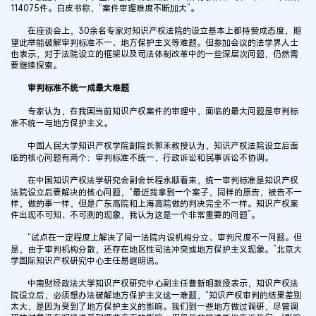
114075件。白皮书称，“案件审理难度不断加大”。
在座谈会上，30余名专家对知识产权法院的设立基本上都持赞成态度，期
望此举能破解审判标准不一、地方保护主义等难题。但参加会议的法学界人士
也表示，对于法院设立的框架以及司法体制改革中的一些深层次问题，仍然需
要继续探索。
审判标准不统一成最大难题
专家认为，在我国当前知识产权案件的审理中，面临的最大问题是审判标
准不统一与地方保护主义。
中国人民大学知识产权学院副院长郭禾教授认为，知识产权法院设立后面
临的核心问题有两个：审判标准不统一，行政诉讼和民事诉讼不协调。
在中国知识产权法学研究会副会长程永顺看来，统一审判标准是知识产权
法院设立后要解决的核心问题，“最近我拿到一个案子，同样的原告，被告不一
样，做的事一样，但是广东高院和上海高院做的判决完全不一样。知识产权案
件出现不可知、不可测的现象，我认为这是一个非常重要的问题”。
“试点在一定程度上解决了同一法院内设机构分立、审判尺度不一问题。但
是，由于审判机构分散，还存在地区性司法冲突或地方保护主义现象。”北京大
学国际知识产权研究中心主任易继明说。
中南财经政法大学知识产权研究中心副主任曹新明教授表示，知识产权法
院设立后，必须想办法破解地方保护主义这一难题，“知识产权审判的结果差别
太大，是因为受到了地方保护主义的影响。我们到一些地方做过调研，尽管调