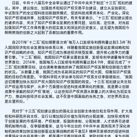
日前，中共十八届五中全会审议通过了中共中央关于制定“十三五”规划的建
议。其中，建议指出，加强技术和知识产权交易平台建设，建立从实验研究、
中试到生产的全过程科技创新融资模式，促进科技成果资本化、产业化。深化
知识产权领域改革，加强知识产权保护。有关专家表示，“十三五”规划建议提出
的诸多内容，关注了知识产权事业发展的主要问题，站位高、定位准，对当前
加强知识产权工作具有重大的现实意义和深远的历史意义，这无疑为我国现今
熊熊燃烧的创新之火起到了添薪加油的重要作用。
自2011年“十二五”规划纲要首次将“每万人口发明专利拥有量达到3.3件”列
入国民经济和社会发展指标体系以来，伴随着我国实施创新驱动发展战略和知
识产权战略的步伐，知识产权已成为推进经济转型发展、提升核心竞争力的重
要引擎。“十二五”期间，我国知识产权事业蓬勃发展，发明专利申请量每年均居
世界首位；2014年，我国每万人口发明专利拥有量达到4.9件，提前完成了“十
二五”规划纲要目标，这也清晰准确地反映了我国知识产权发展和创新能力提升
的状况。“从数量上看，我国已成为名副其实的知识产权大国，但离知识产权强
国的目标仍有差距。”中国科学院大学法律与知识产权系主任李顺德指出，“我国
迫切需要加快从知识产权大国向知识产权强国的转变。‘十三五’规划建议关注知
识产权运用与保护，从多个方面提出促进科技成果转化的措施，就是要让创新
成果中承载的知识产权‘落地’，让这些知识产权资源从数量上的大转化为现实生
产力，推动科技经济社会发展。这不仅是中国面临的当务之急，对世界而言也
是众望所归。”
而对于“十三五”规划建议提出的强化企业创新主体地位和主导作用、扩大高
校和科研院所自主权、实行以增加知识价值为导向的分配政策、加快形成有利
于创新发展的市场环境、产权制度、投融资体制、分配制度、人才培养引进使
用机制等内容，在李顺德看来，这与今年出台的《中共中央 国务院关于深化体
制机制改革加快实施创新驱动发展战略的若干意见》精神及新修改的促进科技
成果转化法内容高度一致，都是通过完善创新体系、激励创新主体，来为创新