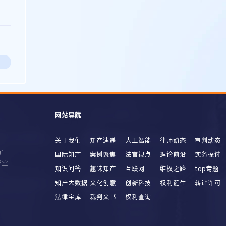
网站导航
关于我们
知产速递
人工智能
律师动态
审判动态
广
国际知产
案例聚焦
法官视点
理论前沿
实务探讨
2室
知识问答
趣味知产
互联网
维权之路
top专题
知产大数据
文化创意
创新科技
权利诞生
转让许可
法律宝库
裁判文书
权利查询