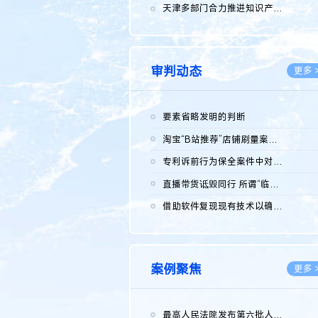
2026.0
天津多部门合力推进知识产权保护工作
2026.0
审判动态
更多 
要素省略发明的判断
2026.0
淘宝“B站推荐”店铺刷量案维持原判，两被告连带赔偿150万元
2026.0
专利诉前行为保全案件中对仿制药申请人曾作出三类声明的考量及违...
2026.0
直播带货诋毁同行 所谓“临场发挥”不免责
2026.0
借助软件复现现有技术以确认相关参数特征是否被公开
2026.0
案例聚焦
更多 
最高人民法院发布第六批人民法院种业知识产权司法保护典型案例 含...