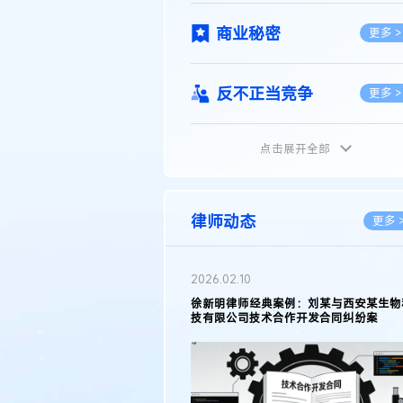
商业秘密
更多 >
反不正当竞争
更多 >
点击展开全部
植物新品种
更多 >
地理标志
更多 >
律师动态
更多 
集成电路布图设计
更多 >
2026.02.10
权律师徐新明接受《中国经营
徐新明律师经典案例：刘某与西安某生物
技术革新下知识产权保护面临新
技有限公司技术合作开发合同纠纷案
技术合同
策略
更多 >
传统文化
更多 >