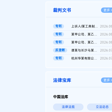
裁判文书
更多 
专利
上诉人I某工具制品有限公司与被上诉人程某及一审被告中华人民共和...
2026.0
专利
某甲公司、某乙公司、某丙公司申请诉前行为保全复议裁定书
2026.0
专利
某甲公司、某乙公司、官某与某丙公司专利申请权权属纠纷 二审判决...
2026.0
反垄断
谭某与长沙马某堆农产品股份有限公司滥用市场支配地位纠纷二审裁...
2026.0
专利
杭州华某有限公司与菲某有限公司侵害发明专利权纠纷
2026.0
法律宝库
更多 
中国法库
法律法规
立法动态