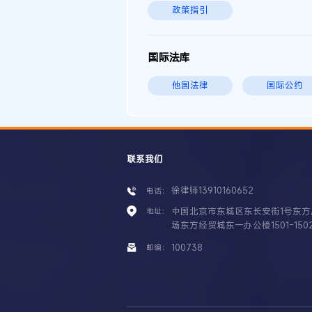
政策指引
国际法库
他国法律
国际公约
联系我们
徐律师13910160652
电话：
中国北京市东城区东长安街1号东方
地址：
场东方经贸城东一办公楼1501-150
100738
邮编：