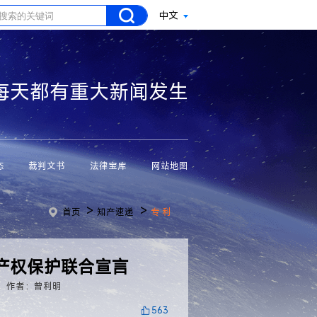
中文
每天都有重大新闻发生
态
裁判文书
法律宝库
网站地图
>
>
首页
知产速递
专 利
产权保护联合宣言
作者：曾利明
563