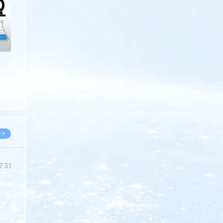
>>
7.31
5.14
5.08