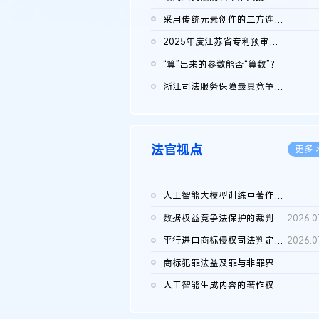
2026.0
采用传统元素创作的二方连续装饰图案作品的独创性及侵权对比认定
2026.0
2025年度江苏省专利预审典型案例
2026.0
“算”出来的参数能否“算数”？
2026.0
浙江司法服务保障最具竞争力营商环境建设典型案例（第二批）含侵...
2026.0
法官视点
更多 
人工智能大模型训练中著作权的合理使用
2026.0
数据权益竞争法保护的裁判路径构建
2026.0
平行进口商标侵权司法判定规则的困境与纾解
2026.0
商标犯罪法益及罪与非罪界限研究
2026.0
人工智能生成内容的著作权司法认定：演进逻辑、现实困境与规则建...
2026.0