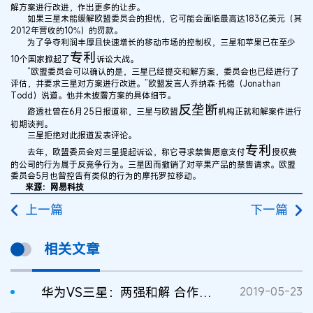
解方案进行改进，作出更多的让步。
如果三星未能缓解欧盟委员会的担忧，它可能会面临最高达183亿美元（其
2012年营收的10%）的罚款。
为了争夺利润丰厚且快速增长的移动市场的控制权，三星和苹果已在至少
专利
10个国家掀起了
诉讼大战。
“欧盟委员会可以确认的是，三星已经提交和解方案，委员会也已经进行了
评估，并要求三星对方案进行改进。”欧盟发言人乔纳森·托德（Jonathan
Todd）说道。他并未披露方案的具体细节。
反垄断
路透社曾在6月25日报道称，三星与欧盟
机构正就和解案件进行
初期谈判。
三星拒绝对此报道发表评论。
专利
去年，欧盟委员会对三星提起诉讼，称它寻求禁售愿意支付
授权费
的公司的行为属于反竞争行为。三星因而撤销了对苹果产品的禁售请求。欧盟
委员会5月也曾控告有类似的行为的摩托罗拉移动。
来源：网易科技
上一篇
下一篇
相关文章
华为VS三星：两强和解 合作共赢
2019-05-23