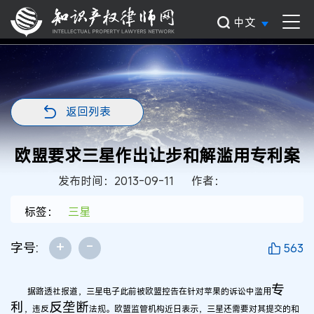
中文
返回列表
欧盟要求三星作出让步和解滥用专利案
发布时间：2013-09-11
作者：
标签：
三星
+
-
字号:
563
专
据路透社报道，三星电子此前被欧盟控告在针对苹果的诉讼中滥用
利
反垄断
，违反
法规。欧盟监管机构近日表示，三星还需要对其提交的和