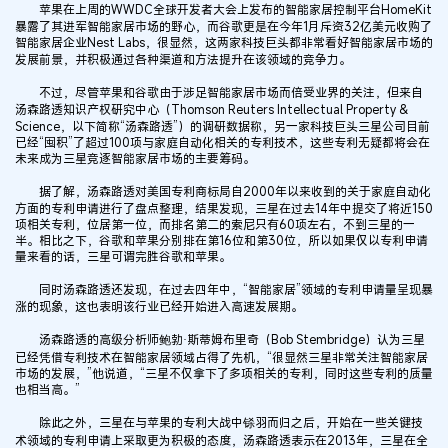
苹果在上周的WWDC全球开发者大会上发布的智能家居控制平台HomeKit
暴露了其进军智能家居市场的野心，而谷歌更是在今年1月斥资32亿美元收购了
智能家居企业Nest Labs，很显然，这两家科技巨头都非常看好智能家居市场的
发展前景，并积极通过各种渠道和方法提升在该领域的竞争力。
不过，尽管苹果和谷歌由于涉足智能家居市场而倍受业界的关注，但来自
汤森路透知识产权研究中心（Thomson Reuters Intellectual Property &
Science，以下简称“汤森路透”）的调研数据称，另一家科技巨头三星公司目前
已经“囤积”了超过100项与家庭自动化相关的专利技术，这些专利无疑都将会在
未来成为三星竞逐智能家居市场的主要筹码。
据了解，汤森路透对美国专利商标局自2000年以来收到的关于家庭自动化
方面的专利申请进行了盘点整理，结果发现，三星在过去14年中提交了将近150
项相关专利，位居第一位，而排名第二的索尼只有60项左右，不到三星的一
半。相比之下，谷歌和苹果分别排在第16位和第30位，所以如果仅以专利申请
量来看的话，三星可谓完胜谷歌和苹果。
同时汤森路透还发现，在过去四年中，“智能家居”领域的专利申请量呈现暴
涨的现象，这也表明该行业已经开始进入高速发展期。
汤森路透的高级分析师鲍勃·斯蒂姆布里奇（Bob Stembridge）认为三星
已经凭借专利技术在智能家居领域占得了先机，“很显然三星非常关注智能家居
市场的发展，”他说道，“三星不仅拿下了多项相关的专利，同时这些专利的质量
也相当高。”
除此之外，三星在与苹果的专利大战中铩羽而归之后，开始在一些关键技
术领域的专利申请上采取更为积极的态度，汤森路透表示在2013年，三星在全