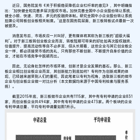
近日，国务院发布《关于积极稳妥降低企业杠杆率的意见》，其中明确指
出：“加快健全和完善多层次股权市场。加快完善全国中小企业股份转让系统，
健全小额、快速、灵活、多元的投融资体制。研究全国中小企业股份转让系统
挂牌公司转板创业板相关制度。”这是在国务院层面，新三板转板试点最新一次
被提及。
消息发布后，市场反应一片叫好，更有媒体将其称为新三板的“超级大福
利”。对于新三板转创业板企业而言，转板短期可带来的好处如再次股权融资、
估值提升、提高流动性等自不必多言，但从长期看，这些企业与其它创业板企
业一样，都必须接受市场的洗礼，只有那些不断创新、不断提升自身价值的企
业，才能在市场竞争中脱颖而出。
因此，无论身处怎样的市场环境，创新才是企业发展的基石。那么，新三
板企业相比创业板企业而言，其创新能力到底如何？专利作为创新成果的体
现，已经越来越受到人们的重视，因此笔者以专利为视角，选取新三板的做市
企业与创业板企业做一对比分析（本文数据均来源于中国专利检索与服务系
统）。
截至2015年底，新三板做市企业共有1115家，其中有专利申请的企业831
家，而创业板企业共494家，其中有专利申请的企业473家。两个板块的企业
专利申请总量、平均专利申请量如图1所示。