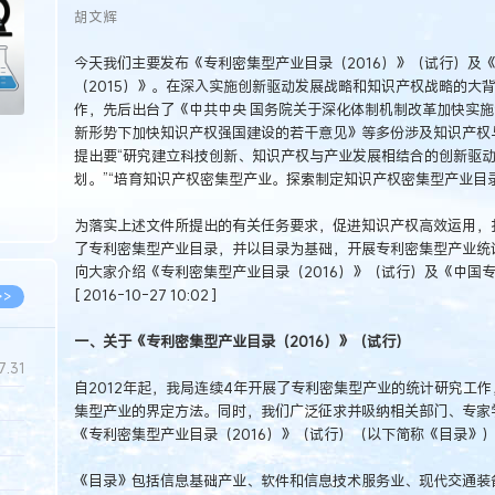
胡文辉
今天我们主要发布《专利密集型产业目录（2016）》（试行）及
（2015）》。在深入实施创新驱动发展战略和知识产权战略的大
作，先后出台了《中共中央 国务院关于深化体制机制改革加快实
新形势下加快知识产权强国建设的若干意见》等多份涉及知识产权
提出要“研究建立科技创新、知识产权与产业发展相结合的创新驱
划。”“培育知识产权密集型产业。探索制定知识产权密集型产业目
为落实上述文件所提出的有关任务要求，促进知识产权高效运用，
了专利密集型产业目录，并以目录为基础，开展专利密集型产业统
向大家介绍《专利密集型产业目录（2016）》（试行）及《中国专
[ 2016-10-27 10:02 ]
>>
一、关于《专利密集型产业目录（2016）》（试行）
7.31
自2012年起，我局连续4年开展了专利密集型产业的统计研究工
集型产业的界定方法。同时，我们广泛征求并吸纳相关部门、专家
《专利密集型产业目录（2016）》（试行）（以下简称《目录》）。[ 201
5.14
5.08
《目录》包括信息基础产业、软件和信息技术服务业、现代交通装