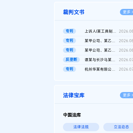
裁判文书
更多 
专利
上诉人I某工具制品有限公司与被上诉人程某及一审被告中华人民共和...
2026.0
专利
某甲公司、某乙公司、某丙公司申请诉前行为保全复议裁定书
2026.0
专利
某甲公司、某乙公司、官某与某丙公司专利申请权权属纠纷 二审判决...
2026.0
反垄断
谭某与长沙马某堆农产品股份有限公司滥用市场支配地位纠纷二审裁...
2026.0
专利
杭州华某有限公司与菲某有限公司侵害发明专利权纠纷
2026.0
法律宝库
更多 
中国法库
法律法规
立法动态