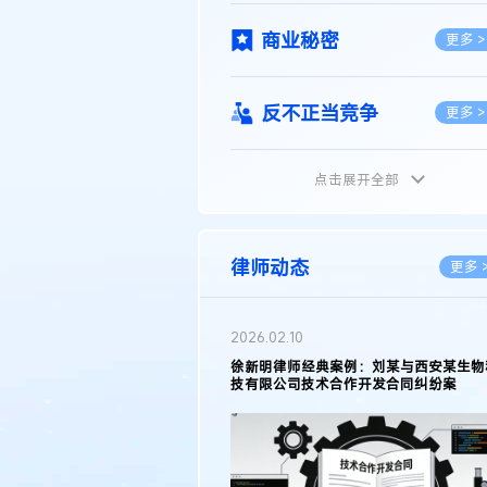
商业秘密
更多 >
反不正当竞争
更多 >
点击展开全部
植物新品种
更多 >
地理标志
更多 >
律师动态
更多 
集成电路布图设计
更多 >
2026.02.10
权律师徐新明接受《中国经营
徐新明律师经典案例：刘某与西安某生物
技术革新下知识产权保护面临新
技有限公司技术合作开发合同纠纷案
技术合同
策略
更多 >
传统文化
更多 >