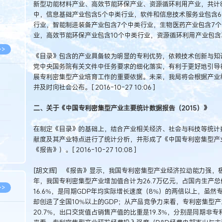
新型功能材料产业、高效节能环保产业、资源循环利用产业，共计
8.05
中，信息基础产业包含5个中类行业，软件和信息技术服务业包含
8.05
行业，智能制造装备产业包含7个中类行业，生物医药产业包含7个
业，高效节能环保产业包含10个中类行业，资源循环利用产业包含3个中类行业
>>
《目录》包含的产业具备较为明显的专利优势，依赖技术创新与知
党中央国务院有关文件中任务要求的细化落实，有利于更好地引导
展专利密集型产业培育工作的重要依据。未来，我局将会根据产业
并及时向社会公布。[ 2016-10-27 10:06 ]
8.06
二、关于《中国专利密集型产业主要统计数据报告（2015）》
8.05
8.05
在制定《目录》的基础上，结合产业相关经济、社会与科技等统计
献度及其产业特点进行了统计分析，并形成了《中国专利密集型产业
8.04
《报告》）。[ 2016-10-27 10:08 ]
8.04
[胡文辉] 《报告》显示，我国专利密集型产业经济拉动能力强，极具
年，我国专利密集型产业增加值合计为26.7万亿元，占国内生产总值
>>
16.6%，是同期GDP年均实际增长速度（8%）的两倍以上，虽然
却创造了全国10%以上的GDP；从产品竞争力来看，专利密集型
20.7%，出口交货值占销售产值的比重是19.3%，分别是同期非专