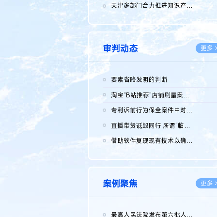
2026.0
天津多部门合力推进知识产权保护工作
2026.0
审判动态
更多 
要素省略发明的判断
2026.0
淘宝“B站推荐”店铺刷量案维持原判，两被告连带赔偿150万元
2026.0
专利诉前行为保全案件中对仿制药申请人曾作出三类声明的考量及违...
2026.0
直播带货诋毁同行 所谓“临场发挥”不免责
2026.0
借助软件复现现有技术以确认相关参数特征是否被公开
2026.0
案例聚焦
更多 
最高人民法院发布第六批人民法院种业知识产权司法保护典型案例 含...