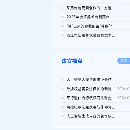
2026.0
采用传统元素创作的二方连续装饰图案作品的独创性及侵权对比认定
2026.0
2025年度江苏省专利预审典型案例
2026.0
“算”出来的参数能否“算数”？
2026.0
浙江司法服务保障最具竞争力营商环境建设典型案例（第二批）含侵...
2026.0
法官视点
更多 
人工智能大模型训练中著作权的合理使用
2026.0
数据权益竞争法保护的裁判路径构建
2026.0
平行进口商标侵权司法判定规则的困境与纾解
2026.0
商标犯罪法益及罪与非罪界限研究
2026.0
人工智能生成内容的著作权司法认定：演进逻辑、现实困境与规则建...
2026.0