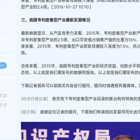
来看，专利密集型产业研发经费投入强度（R&D经费内部支出与主
型产业的2.6倍。[ 2016-10-27 10:10 ]
3.26
8.06
三、我国专利密集型产业最新发展情况
8.04
最新数据显示，从产品竞争力来看，2015年，专利密集型产业新产
8.04
非专利密集型产业的2.5倍，出口交货值占销售产值的比重为16%
度来看，2015年，专利密集型产业研发经费投入强度为1.5%，所
8.03
倍。
>>
总体来看，2015年，我国专利密集型产业的经济效益、创新水平
态势。以上就是我们要发布的数据和报告。以上就是我们要发布的数据和报告。[
下面记者朋友可以就相关内容进行提问，提问时请通报所属媒体。[ 2016-1
7.28
7.21
新形势下专利密集型产业目录的推出有何特殊的意义和作用？
[经济日报记者]
7.17
谢谢这位记者的提问，下面我们有请规划发展司司长龚亚麟回答记者
[胡文辉]
7.02
6.22