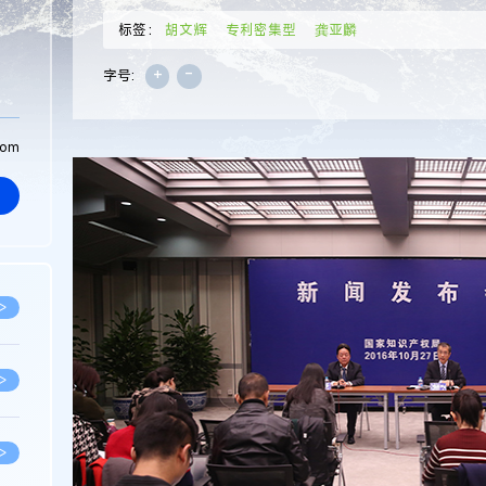
标签：
胡文辉
专利密集型
龚亚麟
+
-
字号:
com
>
>
>