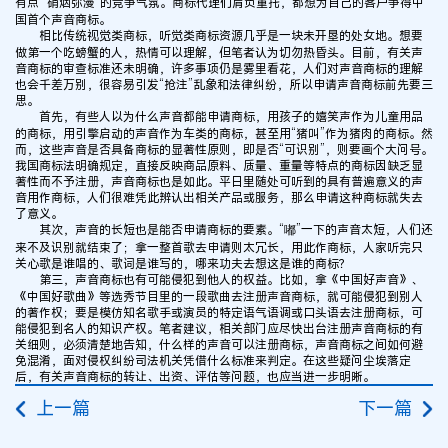
有点 “硝烟弥漫”的竞争气氛。商标代理们肩负重托，都想为自己的客户争得中
国首个声音商标。
相比传统视觉类商标，听觉类商标资源几乎是一块未开垦的处女地。想要
做第一个吃螃蟹的人，热情可以理解，但笔者认为切勿热昏头。目前，有关声
音商标的审查标准还未明确，许多事项仍是雾里看花，人们对声音商标的理解
也会千差万别，很容易引发“抢注”乱象和法律纠纷，所以申请声音商标前先要三
思。
首先，有些人以为什么声音都能申请商标，用孩子的嬉笑声作为儿童用品
的商标，用引擎启动的声音作为车类的商标，甚至用“猪叫”作为猪肉的商标。然
而，这些声音是否具备商标的显著性原则，即是否“可识别”，则要画个大问号。
我国商标法明确规定，直接反映商品原料、质量、重量等特点的商标因缺乏显
著性而不予注册，声音商标也是如此。平日里随处可听到的具有普遍意义的声
音用作商标，人们很难凭此辨认出相关产品或服务，那么申请这种商标就失去
了意义。
其次，声音的长短也是能否申请商标的要素。“嘟”一下的声音太短，人们还
来不及识别就结束了；拿一整首歌去申请则太冗长，用此作商标，人家听完只
关心歌是谁唱的、歌词是谁写的，哪来功夫去想这是谁的商标？
第三，声音商标也有可能侵犯到他人的权益。比如，拿《中国好声音》、
《中国好歌曲》等选秀节目里的一段歌曲去注册声音商标，就可能侵犯到别人
的著作权；要是模仿知名歌手或演员的特定语气语调或口头语去注册商标，可
能侵犯到名人的知识产权。笔者建议，相关部门应尽快出台注册声音商标的有
关细则，必须清楚地告知，什么样的声音可以注册商标，声音商标之间如何避
免混淆，面对侵权纠纷司法机关凭借什么标准来判定。在这些疑问尘埃落定
后，有关声音商标的转让、出资、评估等问题，也应当进一步明晰。
上一篇
下一篇