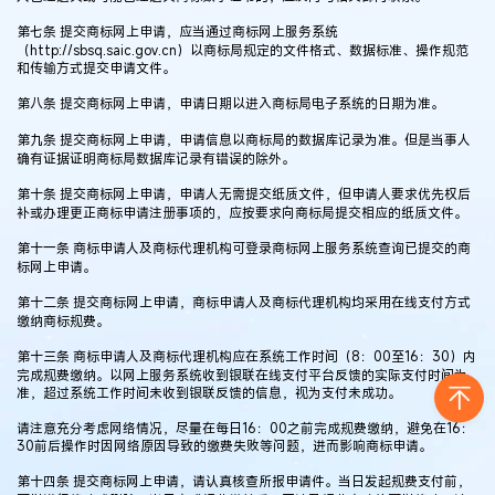
第七条 提交商标网上申请，应当通过商标网上服务系统
（http://sbsq.saic.gov.cn）以商标局规定的文件格式、数据标准、操作规范
和传输方式提交申请文件。
第八条 提交商标网上申请，申请日期以进入商标局电子系统的日期为准。
第九条 提交商标网上申请，申请信息以商标局的数据库记录为准。但是当事人
确有证据证明商标局数据库记录有错误的除外。
第十条 提交商标网上申请，申请人无需提交纸质文件，但申请人要求优先权后
补或办理更正商标申请注册事项的，应按要求向商标局提交相应的纸质文件。
第十一条 商标申请人及商标代理机构可登录商标网上服务系统查询已提交的商
标网上申请。
第十二条 提交商标网上申请，商标申请人及商标代理机构均采用在线支付方式
缴纳商标规费。
第十三条 商标申请人及商标代理机构应在系统工作时间（8：00至16：30）内
完成规费缴纳。以网上服务系统收到银联在线支付平台反馈的实际支付时间为
准，超过系统工作时间未收到银联反馈的信息，视为支付未成功。
请注意充分考虑网络情况，尽量在每日16：00之前完成规费缴纳，避免在16：
30前后操作时因网络原因导致的缴费失败等问题，进而影响商标申请。
第十四条 提交商标网上申请，请认真核查所报申请件。当日发起规费支付前，