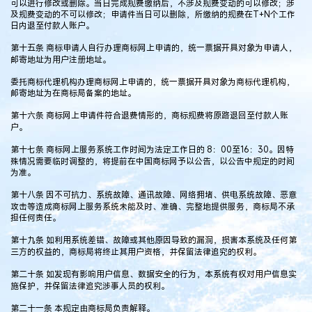
可以进行修改或删除。当日完成规费缴纳后，不涉及规费变动的可以修改；涉
及规费变动的不可以修改；申请件当日可以删除，所缴纳的规费在T+N个工作
日内退至付款人账户。
第十五条 商标申请人自行办理商标网上申请的，统一票据开具对象为申请人，
邮寄地址为用户注册地址。
委托商标代理机构办理商标网上申请的，统一票据开具对象为商标代理机构，
邮寄地址为在商标局备案的地址。
第十六条 商标网上申请件符合退费情形的，商标规费将原路退回至付款人账
户。
第十七条 商标网上服务系统工作时间为法定工作日的 8：00至16：30。因特
殊情况需要临时调整的，将提前在中国商标网予以公告，以公告中规定的时间
为准。
第十八条 因不可抗力、系统故障、通讯故障、网络拥堵、供电系统故障、恶意
攻击等造成商标网上服务系统未能及时、准确、完整地提供服务，商标局不承
担任何责任。
第十九条 如利用系统差错、故障或其他原因导致的漏洞，损害本系统及任何第
三方的权益的，商标局将终止其用户资格，并保留法律追究的权利。
第二十条 如发现有影响用户信息、数据安全的行为，本系统有权对用户信息实
施保护，并保留法律追究涉事人员的权利。
第二十一条 本规定由商标局负责解释。