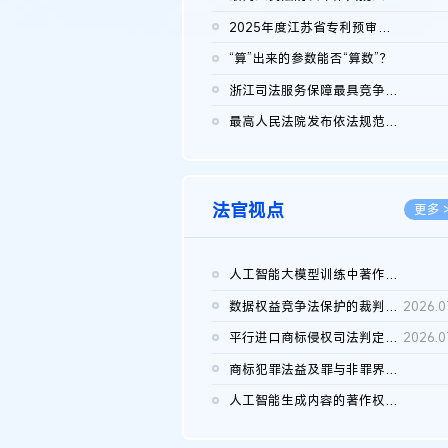
2026.0
2025年度江苏省专利预审典型案例
2026.0
“算”出来的参数能否“算数”？
2026.0
浙江司法服务保障最具竞争力营商环境建设典型案例（第二批）含侵...
2026.0
最高人民法院发布依法规范平台经营、保护消费者合法权益典型案例...
2026.0
法官视点
更多 
人工智能大模型训练中著作权的合理使用
2026.0
数据权益竞争法保护的裁判路径构建
2026.0
平行进口商标侵权司法判定规则的困境与纾解
2026.0
商标犯罪法益及罪与非罪界限研究
2026.0
人工智能生成内容的著作权司法认定：演进逻辑、现实困境与规则建...
2026.0