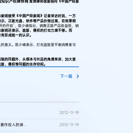
国知识产权律师网
首席律师徐新明向《中国产经新
徐新明接受《中国产经新闻》记者采访时说，一方
表示，正版光盘、软件等产品价格过高，在效果相
环的开始”，陈少峰指出，销售正版产品收益低，销
徐新明还表示，盗版、侵权的打击力度不够。而
没有形成统一的认识。
的意义。陈少峰表示，打击盗版是平衡消费者与
面临的问题外，从根本与长远的角度来讲，加大宣
盗版、侵权等问题的生存空间。
下一篇
2012-11-19
《中国产经新闻》采访徐新明律师：《著作权法》修改：撑起著作权人的保护伞
2012-11-19