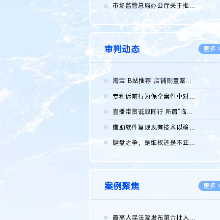
2026.0
市场监管总局办公厅关于推广第一批全国商业秘密保护创新试点典型...
2026.0
审判动态
更多 
淘宝“B站推荐”店铺刷量案维持原判，两被告连带赔偿150万元
2026.0
专利诉前行为保全案件中对仿制药申请人曾作出三类声明的考量及违...
2026.0
直播带货诋毁同行 所谓“临场发挥”不免责
2026.0
借助软件复现现有技术以确认相关参数特征是否被公开
2026.0
键盘之争，是维权还是不正当竞争？
2026.0
案例聚焦
更多 
最高人民法院发布第六批人民法院种业知识产权司法保护典型案例 含...