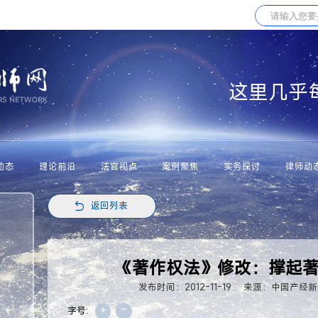
这里几乎
动态
理论前沿
法官视点
案例聚焦
实务探讨
律师动
返回列表
《著作权法》修改：撑起
发布时间：2012-11-19
来源：中国产经新
+
-
字号: