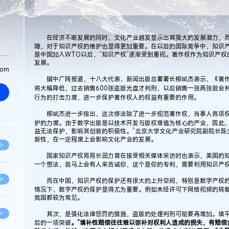
在经济不断发展的同时，文化产业越发显示出其强大的发展潜力，而
障，对于知识产权的维护也显得更加重要。在以后的国际竞争中，知识
是中国加入WTO以后，“知识产权”逐渐受到重视。著作权作为知识产
发展。
com
据中广网报道，十八大代表、新闻出版总署署长柳斌杰表示，《著作
将大幅降低，过去销售600张盗版光盘才判刑，以后销售一张两张就会
行为的打击力度，进一步保护著作权人的权益有重要的作用。
柳斌杰进一步指出，这次修法除了进一步规范著作权，当事人各项权
护的力度。由于数字出版是以技术开发与版权增值为核心的产业，因此，
益无法保护，影响其创新的积极性。”北京大学文化产业研究院副院长陈
新性，在一定程度上会影响文化产业的发展。
>
国家知识产权局局长田力普在接受相关媒体采访时也表示，美国的知
一个想法，就马上会有人来告诫你，这个是你的专利，需要利用知识产权
>
而在中国，知识产权的保护还有很大的上升空间，特别是数字产权的
情况下，数字产权的保护显得尤为重要。例如未经许可下网络视频的转
我国都较为常见。
>
其次，是强化法律惩罚的措施，盗版的处理判刑可能要再增加。填平
后的一项突破
。“填补性赔偿往往难以弥补对权利人造成的损失，有赔偿