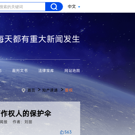
中文
每天都有重大新闻发生
态
裁判文书
法律宝库
网站地图
>
>
首页
知产速递
版权
著作权人的保护伞
闻报
作者：刘丽
563