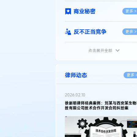
商业秘密
更多 >
反不正当竞争
更多 >
点击展开全部
植物新品种
更多 >
地理标志
更多 >
律师动态
更多 
集成电路布图设计
更多 >
2026.02.10
权律师徐新明接受《中国经营
徐新明律师经典案例：刘某与西安某生物
技术革新下知识产权保护面临新
技有限公司技术合作开发合同纠纷案
技术合同
策略
更多 >
传统文化
更多 >