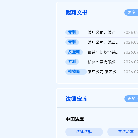
裁判文书
更多 
专利
某甲公司、某乙公司、某丙公司申请诉前行为保全复议裁定书
2026.0
专利
某甲公司、某乙公司、官某与某丙公司专利申请权权属纠纷 二审判决...
2026.0
反垄断
谭某与长沙马某堆农产品股份有限公司滥用市场支配地位纠纷二审裁...
2026.0
专利
杭州华某有限公司与菲某有限公司侵害发明专利权纠纷
2026.0
植物新
某甲公司,某乙公司,某门市部,某丙公司植物新品种临时保护期使用费...
2026.0
品..
法律宝库
更多 
中国法库
法律法规
立法动态