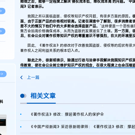
中
赔偿之后，能够一定程度上解决‘侵权成本低，维权成本高’的问题。”
闻》记者表示。
>
我国之所以面临盗版、侵权等知识产权问题，有很多方面的原因。
面，由于正版产品的价格相对较高。记者在调查中了解到，很多消费者
差不大的情况下他们中的大多数会选择盗版产品
。“这样便是一个恶性循
售方会抬高价格确保成本，从而为盗版的发展滋生了土壤。
另一方面，
>
且，社会公众对著作权等知识产权的尊重意识不够强烈，在大的环境里
因此，《著作权法》的修改对于改善我国盗版、侵权等的现状有很大
著作权人之间利益关系的根本切入点。
>
除此之外，徐新明表示，除通过行政与法律手段解决我国知识产权
传教育，使社会公众树立维护知识产权的观念，在很大程度上也会压缩
>
>>
上一篇
>
相关文章
科
>
《著作权法》修改：撑起著作权人的保护伞
>