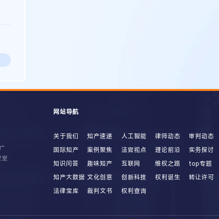
网站导航
关于我们
知产速递
人工智能
律师动态
审判动态
广
国际知产
案例聚焦
法官视点
理论前沿
实务探讨
2室
知识问答
趣味知产
互联网
维权之路
top专题
知产大数据
文化创意
创新科技
权利诞生
转让许可
法律宝库
裁判文书
权利查询