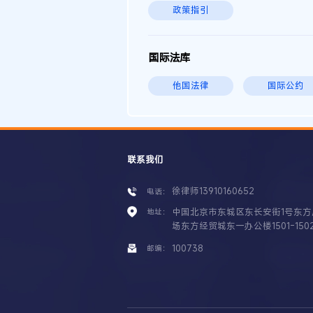
政策指引
国际法库
他国法律
国际公约
联系我们
徐律师13910160652
电话：
中国北京市东城区东长安街1号东方
地址：
场东方经贸城东一办公楼1501-150
100738
邮编：