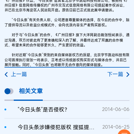
《广州日报》作品，“今日头条”运营者北京字节跳动科技有限公司，被拥有《广
州日报》信息网络传播权的广州市交互式信息网络有限公司提起著作权诉讼，
并已在北京市海淀区人民法院开庭。原告日前已正式就此案申请撤诉。
“今日头条”有关负责人称，公司愿意尊重媒体的选择，在今后的合作中，除
了提供导流以及收益分成模式外，会向优质内容生产者购买版权。
对于与“今日头条”的合作，《广州日报》旗下大洋网副总裁张恒斌表示，通
过沟通，双方对彼此有了更准确和深入的了解，并最终达成了双赢的合作模
式，希望未来的合作能够更长久，产生更好的效益。
针对近期“今日头条”受到的来自媒体版权方的质疑，北京字节跳动科技有限
公司首席执行官张一鸣表示，正考虑以传统版权购买形式与媒体合作，并且已
展开接触。同时，“今日头条”也将断开无合作意向的媒体链接。
上一篇
下一篇
相关文章
“今日头条”是否侵权？
2014-06-06
今日头条涉嫌侵犯版权 搜狐提起诉讼
2014-06-25