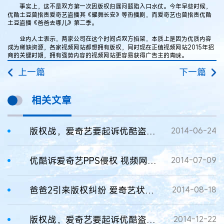
事实上，这不是双方第一次因版权归属问题陷入口水仗。今年早些时候，
优酷土豆曾指责爱奇艺盗播其《耀舞长安》等热播剧，而爱奇艺也曾指责优酷
土豆盗播《爸爸去哪儿》第二季。
业内人士表示，两家公司在这个时间点双方掐架，本质上是因为优质内容
成为稀缺资源，各家视频网站都想拥有版权，同时现在正值视频网站2015年招
商的关键时期，拥有强势内容的视频网站更容易获得广告主的青睐。
上一篇
下一篇
相关文章
版权战，爱奇艺要起诉优酷盗版侵权
2014-06-24
优酷诉爱奇艺PPS侵权 视频网站版权大战轮番上演
2014-07-09
爸爸2引来版权纠纷 爱奇艺状告优酷索赔百万
2014-08-18
版权战，爱奇艺要起诉优酷盗版侵权
2014-12-22