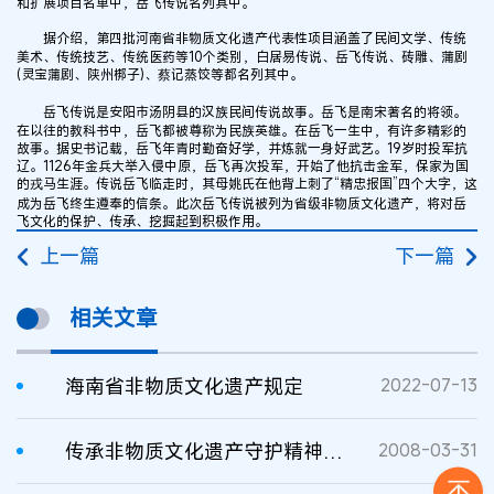
和扩展项目名单中，岳飞传说名列其中。
据介绍，第四批河南省非物质文化遗产代表性项目涵盖了民间文学、传统
美术、传统技艺、传统医药等10个类别，白居易传说、岳飞传说、砖雕、蒲剧
(灵宝蒲剧、陕州梆子)、蔡记蒸饺等都名列其中。
岳飞传说是安阳市汤阴县的汉族民间传说故事。岳飞是南宋著名的将领。
在以往的教科书中，岳飞都被尊称为民族英雄。在岳飞一生中，有许多精彩的
故事。据史书记载，岳飞年青时勤奋好学，并炼就一身好武艺。19岁时投军抗
辽。1126年金兵大举入侵中原，岳飞再次投军，开始了他抗击金军，保家为国
的戎马生涯。传说岳飞临走时，其母姚氏在他背上刺了“精忠报国”四个大字，这
成为岳飞终生遵奉的信条。此次岳飞传说被列为省级非物质文化遗产，将对岳
飞文化的保护、传承、挖掘起到积极作用。
上一篇
下一篇
相关文章
海南省非物质文化遗产规定
2022-07-13
传承非物质文化遗产守护精神家园
2008-03-31