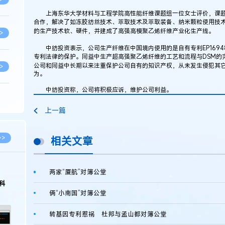
上海东华大学材料与工程学院高性能纤维课题组一位女士评价，课题
合作，解决了如冻胶纺丝技术、萃取技术及萃取装备、纳米颗粒使用技
的生产技术软、硬件，并建成了高强高模聚乙烯纤维产业化生产线。
>
中纺投资表示，公司生产纤维在中国境内使用的是自有专利EP1694
专利法律的保护。同益中生产超高强聚乙烯纤维的工艺和流程与DSM的完全
公司和同益中长期以来注重保护公司自有的知识产权，从未发生侵犯其
>
为。
中纺投资称，公司将积极应诉，维护公司利益。
>
上一篇
>
>>
相关文章
>
两家“厦航”对簿公堂
科
俩“小南国”对簿公堂
>
转基因专利惹祸 杜邦与孟山都对簿公堂