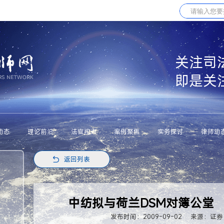
关注司
即是关
动态
理论前沿
法官视点
案例聚焦
实务探讨
律师动
返回列表
中纺拟与荷兰DSM对簿公堂
发布时间：2009-09-02
来源：证券