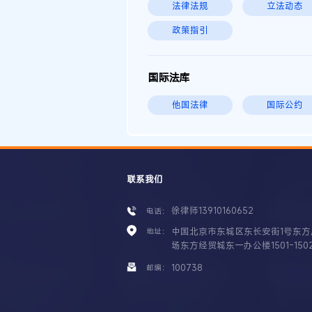
法律法规
立法动态
政策指引
国际法库
他国法律
国际公约
联系我们
徐律师13910160652
电话：
中国北京市东城区东长安街1号东方
地址：
场东方经贸城东一办公楼1501-150
100738
邮编：