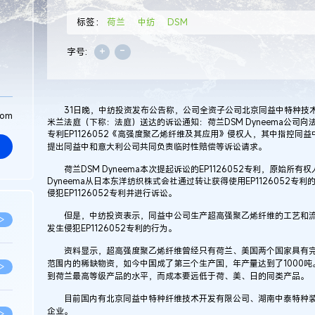
标签：
荷兰
中纺
DSM
+
-
字号:
31日晚，中纺投资发布公告称，公司全资子公司北京同益中特种技术
com
米兰法庭（下称：法庭）送达的诉讼通知：荷兰DSM Dyneema公司
专利EP1126052《高强度聚乙烯纤维及其应用》侵权人，其中指控
提出同益中和意大利公司共同负责临时性赔偿等诉讼请求。
荷兰DSM Dyneema本次提起诉讼的EP1126052专利，原始所有
Dyneema从日本东洋纺织株式会社通过转让获得使用EP1126052专利
侵犯EP1126052专利并进行诉讼。
但是，中纺投资表示，同益中公司生产超高强聚乙烯纤维的工艺和流程与
>
发生侵犯EP1126052专利的行为。
资料显示，超高强度聚乙烯纤维曾经只有荷兰、美国两个国家具有完全
范围内的稀缺物资，如今中国成了第三个生产国，年产量达到了1000
>
到荷兰最高等级产品的水平，而成本要远低于荷、美、日的同类产品。
目前国内有北京同益中特种纤维技术开发有限公司、湖南中泰特种装
企业。
>