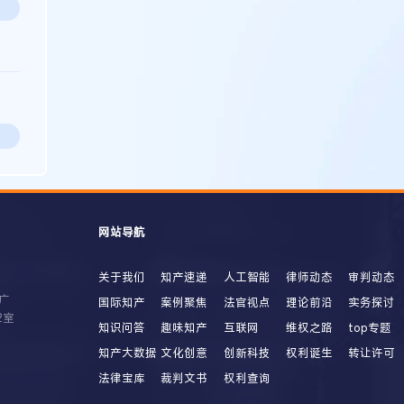
网站导航
关于我们
知产速递
人工智能
律师动态
审判动态
广
国际知产
案例聚焦
法官视点
理论前沿
实务探讨
2室
知识问答
趣味知产
互联网
维权之路
top专题
知产大数据
文化创意
创新科技
权利诞生
转让许可
法律宝库
裁判文书
权利查询