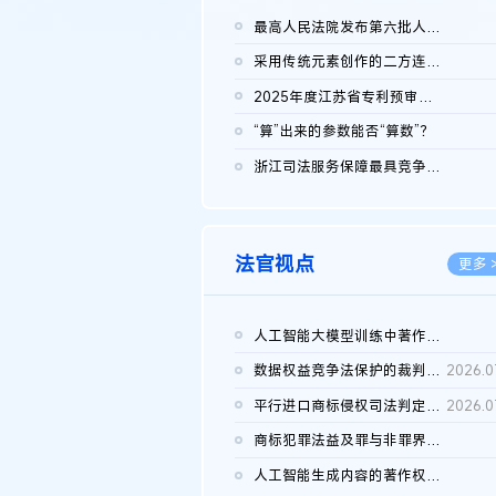
最高人民法院发布第六批人民法院种业知识产权司法保护典型案例 含...
2026.0
采用传统元素创作的二方连续装饰图案作品的独创性及侵权对比认定
2026.0
2025年度江苏省专利预审典型案例
2026.0
“算”出来的参数能否“算数”？
2026.0
浙江司法服务保障最具竞争力营商环境建设典型案例（第二批）含侵...
2026.0
法官视点
更多 
人工智能大模型训练中著作权的合理使用
2026.0
数据权益竞争法保护的裁判路径构建
2026.0
平行进口商标侵权司法判定规则的困境与纾解
2026.0
商标犯罪法益及罪与非罪界限研究
2026.0
人工智能生成内容的著作权司法认定：演进逻辑、现实困境与规则建...