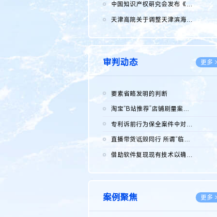
2026.0
中国知识产权研究会发布《2025年度中国企业海外知识产权纠纷调查...
2026.0
天津高院关于调整天津滨海高新技术产业开发区华苑科技园一审普通...
2026.0
审判动态
更多 
要素省略发明的判断
2026.0
淘宝“B站推荐”店铺刷量案维持原判，两被告连带赔偿150万元
2026.0
专利诉前行为保全案件中对仿制药申请人曾作出三类声明的考量及违...
2026.0
直播带货诋毁同行 所谓“临场发挥”不免责
2026.0
借助软件复现现有技术以确认相关参数特征是否被公开
2026.0
案例聚焦
更多 