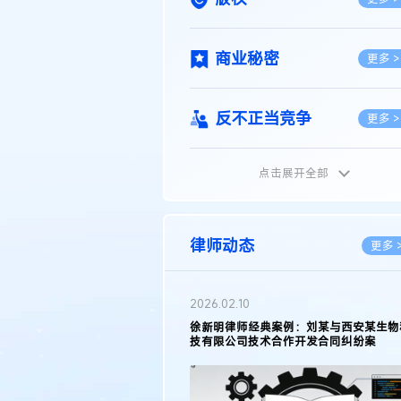
商业秘密
更多 >
反不正当竞争
更多 >
点击展开全部
植物新品种
更多 >
地理标志
更多 >
律师动态
更多 
集成电路布图设计
更多 >
2026.02.10
权律师徐新明接受《中国经营
徐新明律师经典案例：刘某与西安某生物
技术革新下知识产权保护面临新
技有限公司技术合作开发合同纠纷案
技术合同
策略
更多 >