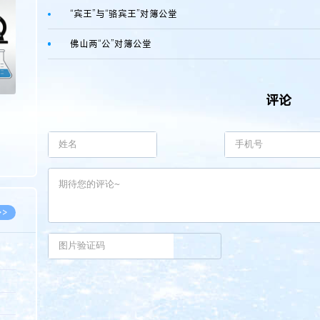
>
“宾王”与“骆宾王”对簿公堂
佛山两“公”对簿公堂
评论
>>
8.07
5.14