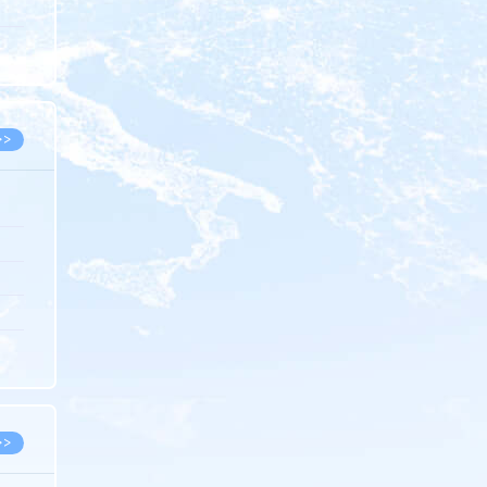
5.08
8.07
8.07
>>
8.06
8.05
8.05
8.04
8.04
>>