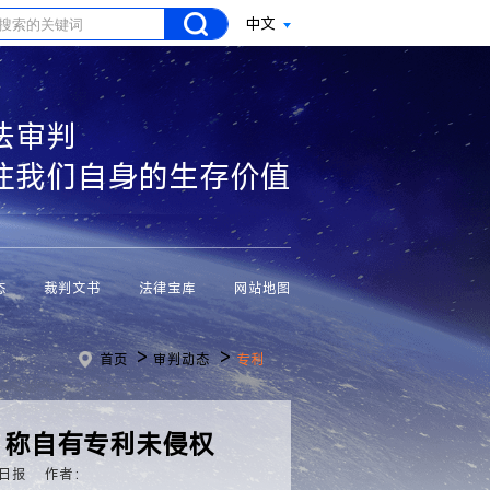
中文
法审判
注我们自身的生存价值
态
裁判文书
法律宝库
网站地图
>
>
首页
审判动态
专利
 称自有专利未侵权
日报
作者：