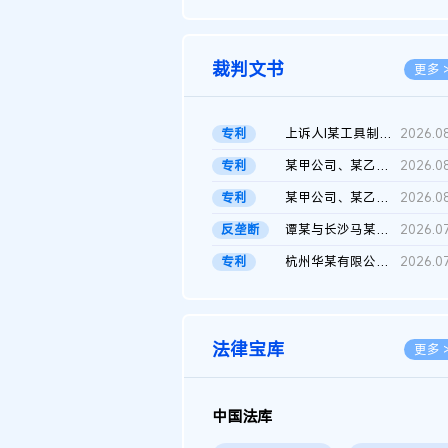
2026.0
裁判文书
更多 
专利
上诉人I某工具制品有限公司与被上诉人程某及一审被告中华人民共和...
2026.0
专利
某甲公司、某乙公司、某丙公司申请诉前行为保全复议裁定书
2026.0
专利
某甲公司、某乙公司、官某与某丙公司专利申请权权属纠纷 二审判决...
2026.0
反垄断
谭某与长沙马某堆农产品股份有限公司滥用市场支配地位纠纷二审裁...
2026.0
专利
杭州华某有限公司与菲某有限公司侵害发明专利权纠纷
2026.0
法律宝库
更多 
中国法库