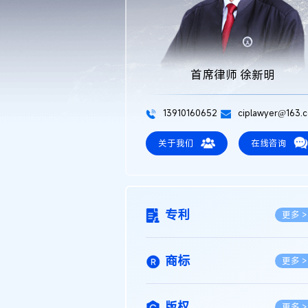
首席律师 徐新明
13910160652
ciplawyer@163.
关于我们
在线咨询
专利
更多 >
商标
更多 >
版权
更多 >