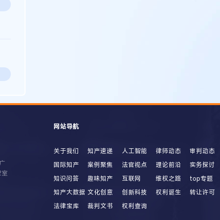
网站导航
关于我们
知产速递
人工智能
律师动态
审判动态
广
国际知产
案例聚焦
法官视点
理论前沿
实务探讨
2室
知识问答
趣味知产
互联网
维权之路
top专题
知产大数据
文化创意
创新科技
权利诞生
转让许可
法律宝库
裁判文书
权利查询