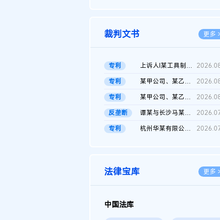
2026.0
裁判文书
更多 
专利
上诉人I某工具制品有限公司与被上诉人程某及一审被告中华人民共和...
2026.0
专利
某甲公司、某乙公司、某丙公司申请诉前行为保全复议裁定书
2026.0
专利
某甲公司、某乙公司、官某与某丙公司专利申请权权属纠纷 二审判决...
2026.0
反垄断
谭某与长沙马某堆农产品股份有限公司滥用市场支配地位纠纷二审裁...
2026.0
专利
杭州华某有限公司与菲某有限公司侵害发明专利权纠纷
2026.0
法律宝库
更多 
中国法库