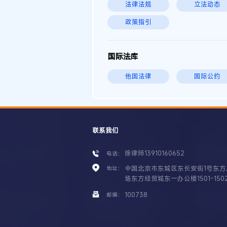
法律法规
立法动态
政策指引
国际法库
他国法律
国际公约
联系我们
徐律师13910160652
电话：
中国北京市东城区东长安街1号东方
地址：
场东方经贸城东一办公楼1501-150
100738
邮编：