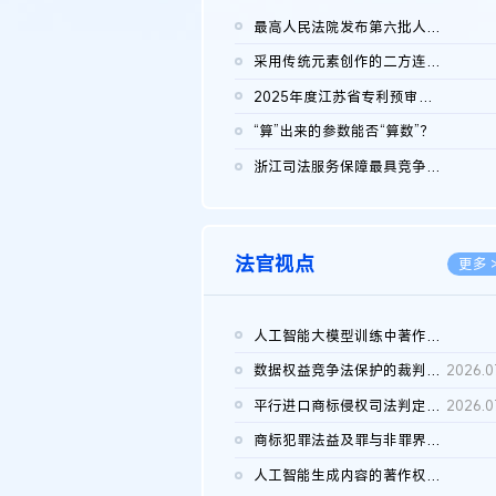
最高人民法院发布第六批人民法院种业知识产权司法保护典型案例 含...
2026.0
采用传统元素创作的二方连续装饰图案作品的独创性及侵权对比认定
2026.0
2025年度江苏省专利预审典型案例
2026.0
“算”出来的参数能否“算数”？
2026.0
浙江司法服务保障最具竞争力营商环境建设典型案例（第二批）含侵...
2026.0
法官视点
更多 
人工智能大模型训练中著作权的合理使用
2026.0
数据权益竞争法保护的裁判路径构建
2026.0
平行进口商标侵权司法判定规则的困境与纾解
2026.0
商标犯罪法益及罪与非罪界限研究
2026.0
人工智能生成内容的著作权司法认定：演进逻辑、现实困境与规则建...