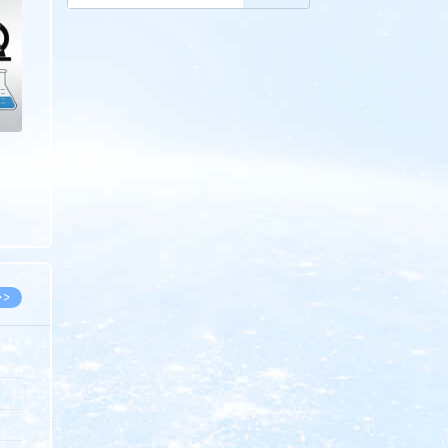
>
>>
8.07
5.14