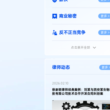
商业秘密
更多 >
反不正当竞争
更多 >
点击展开全部
植物新品种
更多 >
地理标志
更多 >
律师动态
更多 
集成电路布图设计
更多 >
2026.02.10
权律师徐新明接受《中国经营
徐新明律师经典案例：刘某与西安某生物
技术革新下知识产权保护面临新
技有限公司技术合作开发合同纠纷案
技术合同
策略
更多 >