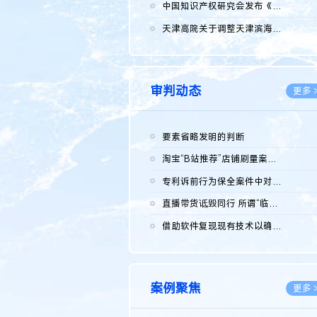
2026.0
中国知识产权研究会发布《2025年度中国企业海外知识产权纠纷调查...
2026.0
天津高院关于调整天津滨海高新技术产业开发区华苑科技园一审普通...
2026.0
审判动态
更多 
要素省略发明的判断
2026.0
淘宝“B站推荐”店铺刷量案维持原判，两被告连带赔偿150万元
2026.0
专利诉前行为保全案件中对仿制药申请人曾作出三类声明的考量及违...
2026.0
直播带货诋毁同行 所谓“临场发挥”不免责
2026.0
借助软件复现现有技术以确认相关参数特征是否被公开
2026.0
案例聚焦
更多 