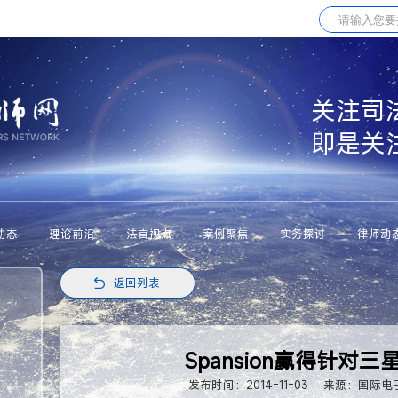
关注司
即是关
动态
理论前沿
法官视点
案例聚焦
实务探讨
律师动
返回列表
Spansion赢得针对
发布时间：2014-11-03
来源：国际电