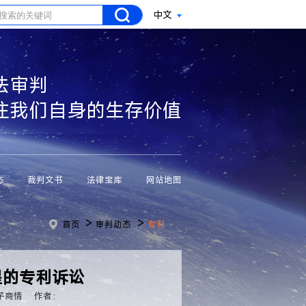
中文
法审判
注我们自身的生存价值
态
裁判文书
法律宝库
网站地图
>
>
首页
审判动态
专利
三星的专利诉讼
子商情
作者：