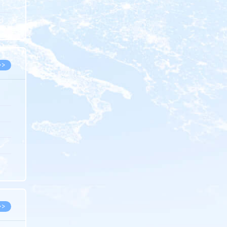
5.08
8.07
8.07
>>
8.06
8.05
8.05
8.04
8.04
>>