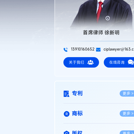
首席律师 徐新明
13910160652
ciplawyer@163.
关于我们
在线咨询
专利
更多 >
商标
更多 >
版权
更多 >