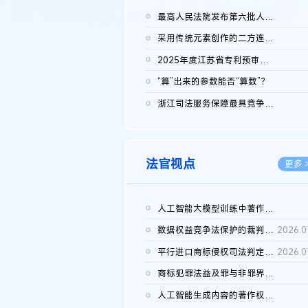
最高人民法院发布第六批人民法院种业知识产权司法保护典型案例 含...
2026.0
采用传统元素创作的二方连续装饰图案作品的独创性及侵权对比认定
2026.0
2025年度江苏省专利预审典型案例
2026.0
“算”出来的参数能否“算数”？
2026.0
浙江司法服务保障最具竞争力营商环境建设典型案例（第二批）含侵...
2026.0
法官视点
更多 
人工智能大模型训练中著作权的合理使用
2026.0
数据权益竞争法保护的裁判路径构建
2026.0
平行进口商标侵权司法判定规则的困境与纾解
2026.0
商标犯罪法益及罪与非罪界限研究
2026.0
人工智能生成内容的著作权司法认定：演进逻辑、现实困境与规则建...