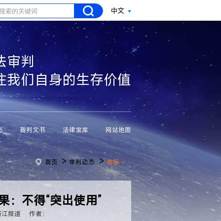
中文
法审判
注我们自身的生存价值
态
裁判文书
法律宝库
网站地图
>
>
首页
审判动态
商标
果：不得“突出使用”
浙江频道
作者：