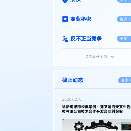
商业秘密
更多 >
反不正当竞争
更多 >
点击展开全部
植物新品种
更多 >
地理标志
更多 >
律师动态
更多 
集成电路布图设计
更多 >
2026.05.11
徐新明律师接受《天津日报》采访：解读
2025年度天津市专利行政保护案例
技术合同
更多 >