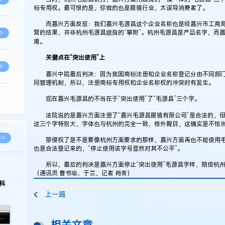
标专用权。最可恨的是，你做的也是眼镜行业，太误导消费者了。
而嘉兴方面反驳：我们嘉兴毛源昌这个企业名称也是经嘉兴市工商局
营的结果，并非杭州毛源昌臆指的“攀附”。杭州毛源昌是产品名字，而
>
淆。
关键点在“突出使用”上
>
嘉兴中院最后判决：因为我国商标注册和企业名称登记分由不同部门
同管理机制，所以，注册商标专用权和企业名称权的冲突时有发生。
现在嘉兴毛源昌的不当在于“突出使用”了“毛源昌”三个字。
>
法院说的是嘉兴方面注册了“嘉兴毛源昌眼镜有限公司”是合法的，但
这三个字特别大，字体也与杭州的完全一致，格外醒目，这确实是不恰
>
>>
那侵权了是不是要像杭州方面要求的那样，嘉兴方面再也不能使用毛
也是合法登记来的，“停止使用该字号显然对其不公平”。
所以，最后的判决是嘉兴方面停止“突出使用”毛源昌字样，赔偿杭州
>
2026.03.09
2026.02.10
（通讯员 曹书瑜、于兰，记者 肖菁）
著名知识产权律师徐新明接受《中国经营
徐新明律师经典案
报》采访：技术革新下知识产权保护面临新
技有限公司技术合
上一篇
挑战与应对策略
>