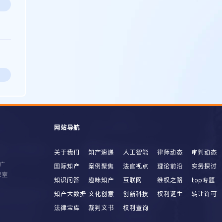
网站导航
关于我们
知产速递
人工智能
律师动态
审判动态
广
国际知产
案例聚焦
法官视点
理论前沿
实务探讨
2室
知识问答
趣味知产
互联网
维权之路
top专题
知产大数据
文化创意
创新科技
权利诞生
转让许可
法律宝库
裁判文书
权利查询