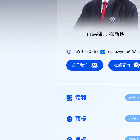
首席律师 徐新明
13910160652
ciplawyer@163.
关于我们
在线咨询
专利
更多 >
商标
更多 >
版权
更多 >