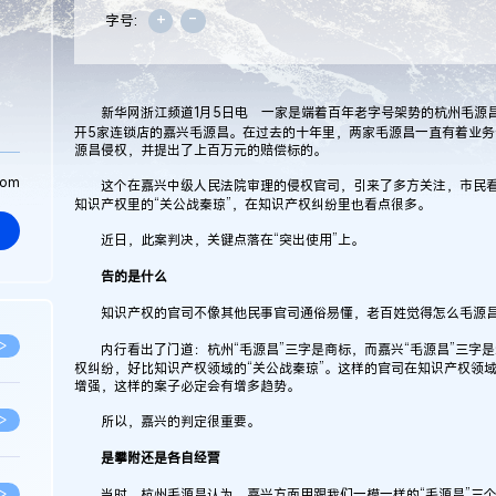
+
-
字号:
新华网浙江频道1月5日电 一家是端着百年老字号架势的杭州毛源昌
开5家连锁店的嘉兴毛源昌。在过去的十年里，两家毛源昌一直有着业务
源昌侵权，并提出了上百万元的赔偿标的。
com
这个在嘉兴中级人民法院审理的侵权官司，引来了多方关注，市民看
知识产权里的“关公战秦琼”，在知识产权纠纷里也看点很多。
近日，此案判决，关键点落在“突出使用”上。
告的是什么
知识产权的官司不像其他民事官司通俗易懂，老百姓觉得怎么毛源昌
>
内行看出了门道：杭州“毛源昌”三字是商标，而嘉兴“毛源昌”三字是企
权纠纷，好比知识产权领域的“关公战秦琼”。这样的官司在知识产权领
增强，这样的案子必定会有增多趋势。
>
所以，嘉兴的判定很重要。
是攀附还是各自经营
>
当时，杭州毛源昌认为，嘉兴方面用跟我们一模一样的“毛源昌”三个