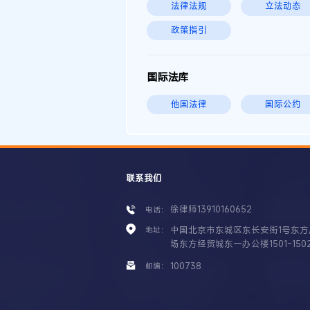
法律法规
立法动态
政策指引
国际法库
他国法律
国际公约
联系我们
徐律师13910160652
电话：
中国北京市东城区东长安街1号东方
地址：
场东方经贸城东一办公楼1501-150
100738
邮编：