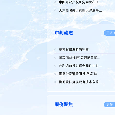
2026.0
中国知识产权研究会发布《2025年度中国企业海外知识产权纠纷调查...
2026.0
天津高院关于调整天津滨海高新技术产业开发区华苑科技园一审普通...
2026.0
审判动态
更多 
要素省略发明的判断
2026.0
淘宝“B站推荐”店铺刷量案维持原判，两被告连带赔偿150万元
2026.0
专利诉前行为保全案件中对仿制药申请人曾作出三类声明的考量及违...
2026.0
直播带货诋毁同行 所谓“临场发挥”不免责
2026.0
借助软件复现现有技术以确认相关参数特征是否被公开
2026.0
案例聚焦
更多 