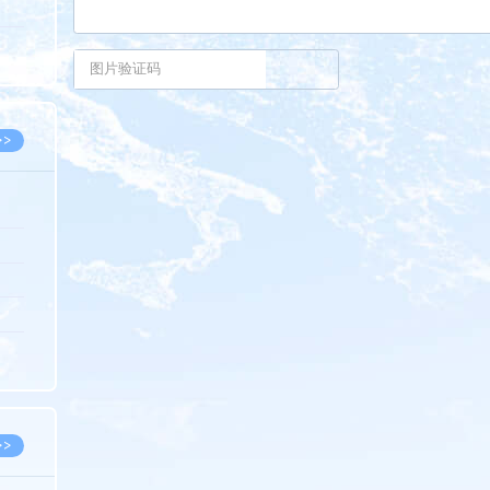
5.08
8.07
8.07
>>
8.06
8.05
8.05
8.04
8.04
>>