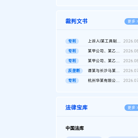
2026.0
裁判文书
更多 
专利
上诉人I某工具制品有限公司与被上诉人程某及一审被告中华人民共和...
2026.0
专利
某甲公司、某乙公司、某丙公司申请诉前行为保全复议裁定书
2026.0
专利
某甲公司、某乙公司、官某与某丙公司专利申请权权属纠纷 二审判决...
2026.0
反垄断
谭某与长沙马某堆农产品股份有限公司滥用市场支配地位纠纷二审裁...
2026.0
专利
杭州华某有限公司与菲某有限公司侵害发明专利权纠纷
2026.0
法律宝库
更多 
中国法库