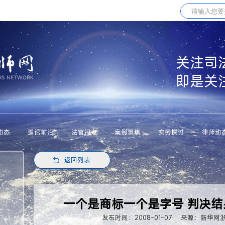
关注司
即是关
动态
理论前沿
法官视点
案例聚焦
实务探讨
律师动
返回列表
一个是商标一个是字号 判决结
发布时间：2008-01-07
来源：新华网