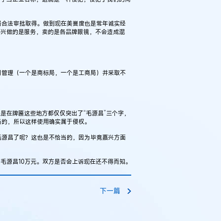
合法审批取得。做到现在美誉度也是常年诚实经
嘉兴做的是服务，卖的是各品牌眼镜，不会造成混
管理（一个是商标局，一个是工商局）并采取不
是在牌匾这些地方都仅仅突出了“毛源昌”三个字，
当的，所以这样使用确实属于侵权。
源昌了呢？这也是不恰当的，因为毕竟嘉兴方面
毛源昌10万元。双方是否会上诉现在还不得而知。
例：刘某与西安某生物科
作开发合同纠纷案
下一篇