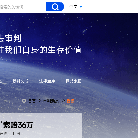
中文
法审判
注我们自身的生存价值
态
裁判文书
法律宝库
网站地图
>
>
首页
审判动态
版权
”索赔36万
在线
作者：