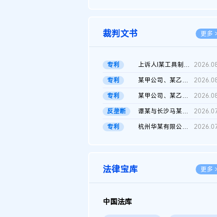
2026.0
裁判文书
更多 
专利
上诉人I某工具制品有限公司与被上诉人程某及一审被告中华人民共和...
2026.0
专利
某甲公司、某乙公司、某丙公司申请诉前行为保全复议裁定书
2026.0
专利
某甲公司、某乙公司、官某与某丙公司专利申请权权属纠纷 二审判决...
2026.0
反垄断
谭某与长沙马某堆农产品股份有限公司滥用市场支配地位纠纷二审裁...
2026.0
专利
杭州华某有限公司与菲某有限公司侵害发明专利权纠纷
2026.0
法律宝库
更多 
中国法库