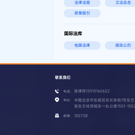
法律法规
立法动态
政策指引
国际法库
他国法律
国际公约
联系我们
徐律师13910160652
电话：
中国北京市东城区东长安街1号东方
地址：
场东方经贸城东一办公楼1501-150
100738
邮编：