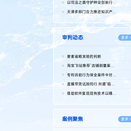
2026.0
以司法之盾守护种业创新行稳致远
2026.0
天津多部门合力推进知识产权保护工作
2026.0
审判动态
更多 
要素省略发明的判断
2026.0
淘宝“B站推荐”店铺刷量案维持原判，两被告连带赔偿150万元
2026.0
专利诉前行为保全案件中对仿制药申请人曾作出三类声明的考量及违...
2026.0
直播带货诋毁同行 所谓“临场发挥”不免责
2026.0
借助软件复现现有技术以确认相关参数特征是否被公开
2026.0
案例聚焦
更多 