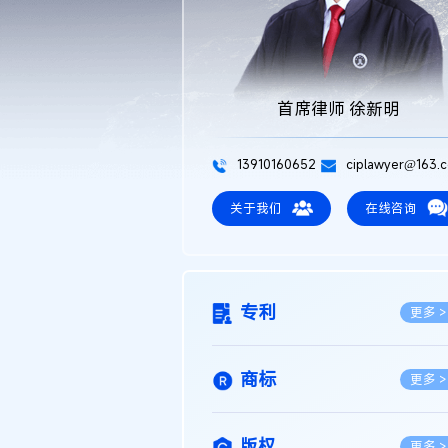
首席律师 徐新明
13910160652
ciplawyer@163.
关于我们
在线咨询
专利
更多 >
商标
更多 >
版权
更多 >