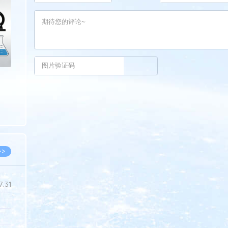
>
>>
7.31
5.14