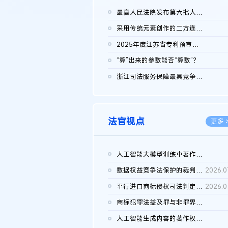
最高人民法院发布第六批人民法院种业知识产权司法保护典型案例 含...
2026.0
采用传统元素创作的二方连续装饰图案作品的独创性及侵权对比认定
2026.0
2025年度江苏省专利预审典型案例
2026.0
“算”出来的参数能否“算数”？
2026.0
浙江司法服务保障最具竞争力营商环境建设典型案例（第二批）含侵...
2026.0
法官视点
更多 
人工智能大模型训练中著作权的合理使用
2026.0
数据权益竞争法保护的裁判路径构建
2026.0
平行进口商标侵权司法判定规则的困境与纾解
2026.0
商标犯罪法益及罪与非罪界限研究
2026.0
人工智能生成内容的著作权司法认定：演进逻辑、现实困境与规则建...