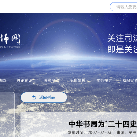
关注司
即是关
动态
理论前沿
法官视点
案例聚焦
实务探讨
律师动
返回列表
中华书局为“二十四史
发布时间：2007-07-03
来源：星辰