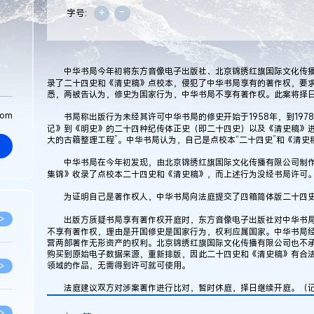
+
-
字号:
中华书局今年初将东方音像电子出版社、北京锦绣红旗国际文化传播
录了二十四史和《清史稿》点校本，侵犯了中华书局享有的著作权，要求
悉，两被告认为，修史为国家行为，中华书局不享有著作权。此案将择
com
书局称出版行为未经其许可中华书局的修史开始于1958年，到197
记》到《明史》的二十四种纪传体正史（即二十四史）以及《清史稿》进
大的古籍整理工程”。中华书局认为，自己是点校本“二十四史”和《清史
中华书局在今年初发现，由北京锦绣红旗国际文化传播有限公司制作
集锦》收录了点校本二十四史和《清史稿》，而上述行为没经书局许可
为证明自己是著作权人，中华书局向法庭提交了四箱简体版二十四史
>
出版方质疑书局享有著作权开庭时，东方音像电子出版社对中华书局
不享有著作权，理由是开国修史是国家行为，权利应属国家。中华书局
营两部著作无形资产的权利。北京锦绣红旗国际文化传播有限公司也不
购买到原始电子数据来源，重新排版，因此二十四史和《清史稿》有合
领域的作品，无需得到许可就可使用。
>
法庭建议双方对涉案著作进行比对，暂时休庭，择日继续开庭。（记
>