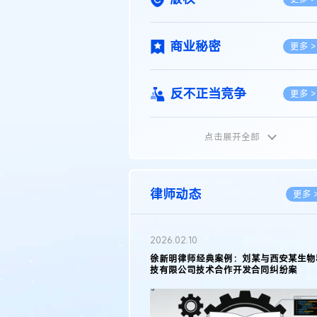
商业秘密
更多 >
反不正当竞争
更多 >
点击展开全部
植物新品种
更多 >
地理标志
更多 >
律师动态
更多 
集成电路布图设计
更多 >
2026.02.10
权律师徐新明接受《中国经营
徐新明律师经典案例：刘某与西安某生物
技术革新下知识产权保护面临新
技有限公司技术合作开发合同纠纷案
技术合同
策略
更多 >