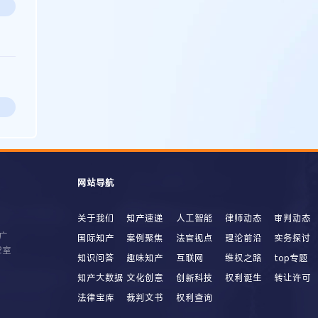
网站导航
关于我们
知产速递
人工智能
律师动态
审判动态
广
国际知产
案例聚焦
法官视点
理论前沿
实务探讨
2室
知识问答
趣味知产
互联网
维权之路
top专题
知产大数据
文化创意
创新科技
权利诞生
转让许可
法律宝库
裁判文书
权利查询