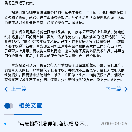
院现已受理了此案。
据深圳富安娜主管法律事务的刘仁辉先生介绍，今年6月，他们先是在网上
发现相关线索，然后进行了实地调查取证。他们先后到济南新世界商城、济南
纺织市场寻找相关销售商，购买了侵权产品做证据。
富安娜公司此次将新世界商城及其中的一家布匹经营部业主霍某、济南纺
织市场批发布匹的两名摊主霍某、汤某作为被告。此次涉诉的“悠风忆澜”、“花
开连理A”、“费罗拉”等多幅美术作品已在国家版权局进行了版权登记，并获得
了著作权登记证书。富安娜公司将上述享有著作权的美术作品作为布匹花样用
于经营床上用品。而被告未经其同意，擅自仿制了原告多幅美术作品，并且也
用作经营床上用品，并冒充成原告的产品大量生产、低价销售。
富安娜公司认为，被告的行为严重损害了其企业形象及声誉，使其生产、
销售量大大降低，严重侵犯了其著作权，并构成不正当竞争，给其造成很大的
经济损失。因而请求法院判令三被告：立即停止生产、销售侵权产品；销毁库
存侵权产品及生产工具；赔礼道歉并分别赔偿损失10万元、18万元、6万元。
上一篇
下一篇
相关文章
“富安娜”引发侵犯商标权及不正当竞争纠纷
2010-08-09