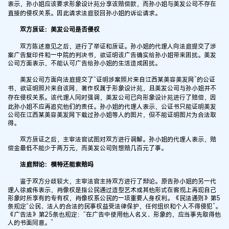
表示，孙小姐应该要求形象设计苑分享该赔偿款，而孙小姐与美发公司不存在
直接的侵权关系。因此请求法庭驳回孙小姐的诉讼请求。
双方质证：美发公司是否侵权
双方陈述意见之后，进行了举证和质证。孙小姐的代理人向法庭提交了涉
案广告复印件和一中院的判决书，欲证明该广告确实给孙小姐带来困扰。美发
公司方面表示，不能认可广告给孙小姐的生活造成困扰。
美发公司方面向法庭提交了“证明涉案照片来自江西某美容美发网”的公证
书，欲证明照片来自该网，著作权属于形象设计苑，且美发公司与孙小姐并不
存在侵权关系。该代理人同时强调，美发公司已向形象设计苑进行了赔偿，因
此孙小姐不应再追究他们的责任。孙小姐的代理人表示，公证书只能证明美发
公司在江西某美容美发网下载过孙小姐等人的图片，但不能证明图片为合法取
得。
双方质证之后，主审法官试图对双方进行调解。孙小姐的代理人表示，赔
偿金最低不能少于两万元，而美发公司则想赔几百元了事。
法庭辩论：模特还能索赔吗
鉴于双方分歧较大，主审法官主持双方进行了辩论。原告孙小姐的另一代
理人徐威伟表示，肖像权是指公民通过造型艺术或其他形式在客观上再现自己
形象时所享有的专有权，肖像权系公民的一项重要人身权利。《民法通则》第5
条规定“公民、法人的合法的民事权益受法律保护，任何组织和个人不得侵犯”。
《广告法》第25条也规定：“在广告中使用他人名义、形象的，应当事先取得他
人的书面同意。”