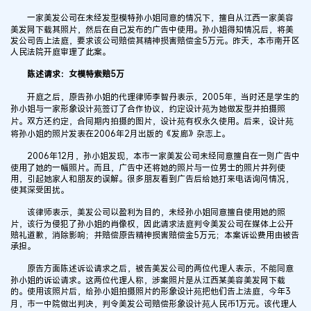
一家美发公司在未经发型模特孙小姐同意的情况下，擅自从江西一家美容
美发网下载其照片，然后在自己发布的广告中使用。孙小姐得知情况后，将美
发公司告上法庭，要求该公司赔偿其精神损害赔偿金5万元。昨天，本市南开区
人民法院开庭审理了此案。
陈述请求：女模特索赔5万
开庭之后，原告孙小姐的代理律师李智丹表示，2005年，当时还是学生的
孙小姐与一家形象设计苑签订了合作协议，约定设计苑为她做发型并拍摄照
片。双方还约定，合同期内拍摄的图片，设计苑有权永久使用。后来，设计苑
将孙小姐的照片发表在2006年2月出版的《发廊》杂志上。
2006年12月，孙小姐发现，本市一家美发公司未经同意擅自在一则广告中
使用了她的一幅照片。而且，广告中还将她的照片与一位男士的照片并列使
用，引起她家人和朋友的误解。很多朋友看到广告后给她打来电话询问情况，
使其深受困扰。
该律师表示，美发公司以盈利为目的，未经孙小姐同意擅自使用她的照
片，该行为侵犯了孙小姐的肖像权，因此请求法庭判令美发公司在媒体上公开
赔礼道歉，消除影响；并赔偿原告精神损害赔偿金5万元；本案诉讼费用由被告
承担。
原告方面陈述诉讼请求之后，被告美发公司的两位代理人表示，不能同意
孙小姐的诉讼请求。这两位代理人称，涉案照片是从江西某美容美发网下载
的。使用该照片后，给孙小姐拍摄照片的形象设计苑把他们告上法庭，今年3
月，市一中院做出判决，判令美发公司赔偿形象设计苑人民币1万元。该代理人