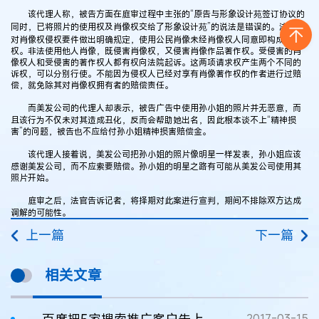
该代理人称，被告方面在庭审过程中主张的“原告与形象设计苑签订协议的
同时，已将照片的使用权及肖像权交给了形象设计苑”的说法是错误的。法律已
对肖像权侵权要件做出明确规定，使用公民肖像未经肖像权人同意即构成侵
权。非法使用他人肖像，既侵害肖像权，又侵害肖像作品著作权。受侵害的肖
像权人和受侵害的著作权人都有权向法院起诉。这两项请求权产生两个不同的
诉权，可以分别行使。不能因为侵权人已经对享有肖像著作权的作者进行过赔
偿，就免除其对肖像权拥有者的赔偿责任。
而美发公司的代理人却表示，被告广告中使用孙小姐的照片并无恶意，而
且该行为不仅未对其造成丑化，反而会帮助她出名，因此根本谈不上“精神损
害”的问题，被告也不应给付孙小姐精神损害赔偿金。
该代理人接着说，美发公司把孙小姐的照片像明星一样发表，孙小姐应该
感谢美发公司，而不应索要赔偿。孙小姐的明星之路有可能从美发公司使用其
照片开始。
庭审之后，法官告诉记者，将择期对此案进行宣判，期间不排除双方达成
调解的可能性。
上一篇
下一篇
相关文章
2017-03-15