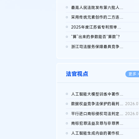
最高人民法院发布第六批人民法院种业知识产权司法保护典型案例 含...
2026.0
采用传统元素创作的二方连续装饰图案作品的独创性及侵权对比认定
2026.0
2025年度江苏省专利预审典型案例
2026.0
“算”出来的参数能否“算数”？
2026.0
浙江司法服务保障最具竞争力营商环境建设典型案例（第二批）含侵...
2026.0
法官视点
更多 
人工智能大模型训练中著作权的合理使用
2026.0
数据权益竞争法保护的裁判路径构建
2026.0
平行进口商标侵权司法判定规则的困境与纾解
2026.0
商标犯罪法益及罪与非罪界限研究
2026.0
人工智能生成内容的著作权司法认定：演进逻辑、现实困境与规则建...