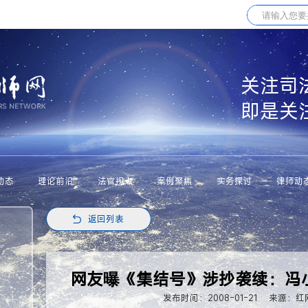
关注司
即是关
动态
理论前沿
法官视点
案例聚焦
实务探讨
律师动
返回列表
网友曝《集结号》涉抄袭续：冯
发布时间：2008-01-21
来源：红