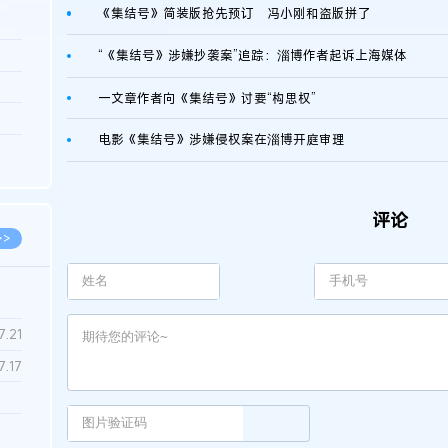
《集结号》简装版抢先预订 冯小刚和盗版拼了
3.26
“《集结号》涉嫌抄袭案”追踪：淄博作者起诉上海媒体
8.06
一文章作者向《集结号》讨要“构思权”
8.04
电影《集结号》涉嫌侵权案在淄博开庭审理
8.04
8.03
评论
>>
7.28
7.21
7.17
7.02