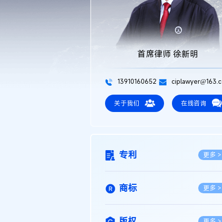
首席律师 徐新明
13910160652
ciplawyer@163.
关于我们
在线咨询
专利
更多 >
商标
更多 >
版权
更多 >