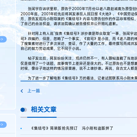
5.08
张闻宇在诉状里称，原告于2000年11月份以老八路赵诚斋为原型创
8.07
2000年底，2001年初先后将其发表在人民日报《大地》、《中国劳动
月，原告发现冯小刚导演的《集结号》内容与原告创作的作品非常相似
8.07
了自己的合法权益，请求法院确认被告侵权并公开赔礼道歉。
针对网上有人说“指责《集结号》涉抄袭是哗众取宠”一事，张闻宇这
司》改编的，但是，忽略了一个事实，《官司》是小说，而《老八路的神
>>
了搜集素材进行了多次采访，查证，作了大量的工作，最终撰写而成并
自己的智力劳动成果，它不同于小说。
帖子发出后，网友纷纷关注，观点仍然不一，有人跟帖直截了当地说
仅是借用了一个话题，故事情节上差异还是很大的。不过原告也不是想赢
时候，像谷子地这样的情况很普遍，说不上谁抄谁。再说，自古文人都是
8.06
8.05
为了进一步了解电影《集结号》方的看法，记者试图联系冯小刚未果
8.05
上一篇
8.04
8.04
相关文章
>>
《集结号》简装版抢先预订 冯小刚和盗版拼了