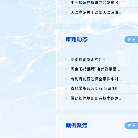
2026.0
中国知识产权研究会发布《2025年度中国企业海外知识产权纠纷调查...
2026.0
天津高院关于调整天津滨海高新技术产业开发区华苑科技园一审普通...
2026.0
审判动态
更多 
要素省略发明的判断
2026.0
淘宝“B站推荐”店铺刷量案维持原判，两被告连带赔偿150万元
2026.0
专利诉前行为保全案件中对仿制药申请人曾作出三类声明的考量及违...
2026.0
直播带货诋毁同行 所谓“临场发挥”不免责
2026.0
借助软件复现现有技术以确认相关参数特征是否被公开
2026.0
案例聚焦
更多 