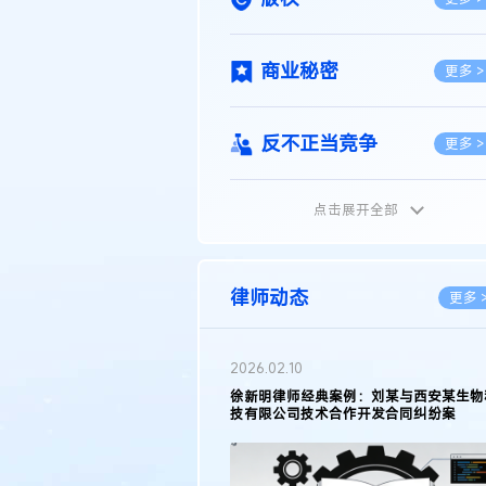
商业秘密
更多 >
反不正当竞争
更多 >
点击展开全部
植物新品种
更多 >
地理标志
更多 >
律师动态
更多 
集成电路布图设计
更多 >
2026.05.11
徐新明律师接受《天津日报》采访：解读
2025年度天津市专利行政保护案例
技术合同
更多 >