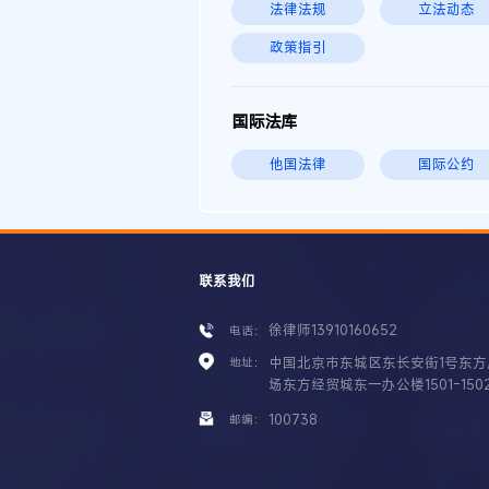
法律法规
立法动态
政策指引
国际法库
他国法律
国际公约
联系我们
徐律师13910160652
电话：
中国北京市东城区东长安街1号东方
地址：
场东方经贸城东一办公楼1501-150
100738
邮编：