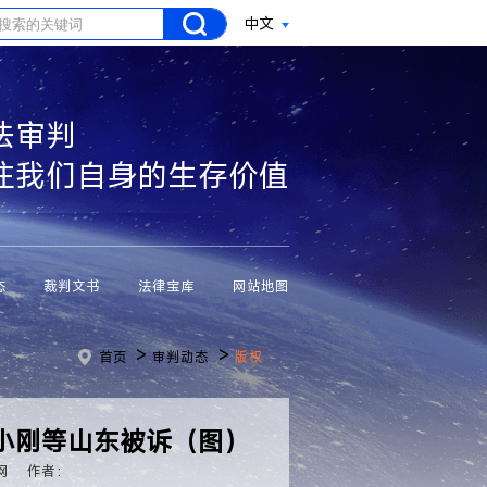
中文
法审判
注我们自身的生存价值
态
裁判文书
法律宝库
网站地图
>
>
首页
审判动态
版权
小刚等山东被诉（图）
网
作者：