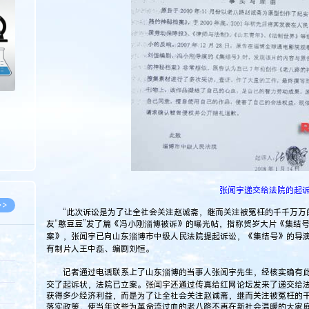
>
张闻宇递交给法院的起
>>
“此次诉讼是为了让全社会关注赵诚斋，继而关注被冤枉的千千万万的
友“憨豆豆”发了篇《冯小刚淄博被诉》的曝光帖，指称贺岁大片《集结
案》，张闻宇已向山东淄博市中级人民法院提起诉讼，《集结号》的导
有制片人王中磊、编剧刘恒。
8.07
记者通过电话联系上了山东淄博的当事人张闻宇先生，经核实确有此事
交了起诉状，法院已立案。张闻宇还通过传真给红网论坛发来了递交给
5.14
获得多少经济利益，而是为了让全社会关注赵诚斋，继而关注被冤枉的
落实政策，使当年这些为革命流过血的老八路不再在新社会温暖的大家