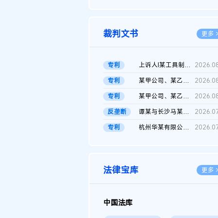
2026.0
裁判文书
更多 
专利
上诉人I某工具制品有限公司与被上诉人程某及一审被告中华人民共和...
2026.0
专利
某甲公司、某乙公司、某丙公司申请诉前行为保全复议裁定书
2026.0
专利
某甲公司、某乙公司、官某与某丙公司专利申请权权属纠纷 二审判决...
2026.0
反垄断
谭某与长沙马某堆农产品股份有限公司滥用市场支配地位纠纷二审裁...
2026.0
专利
杭州华某有限公司与菲某有限公司侵害发明专利权纠纷
2026.0
法律宝库
更多 
中国法库