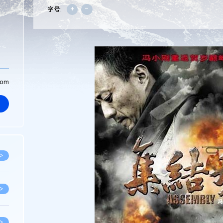
+
-
字号:
com
>
>
>