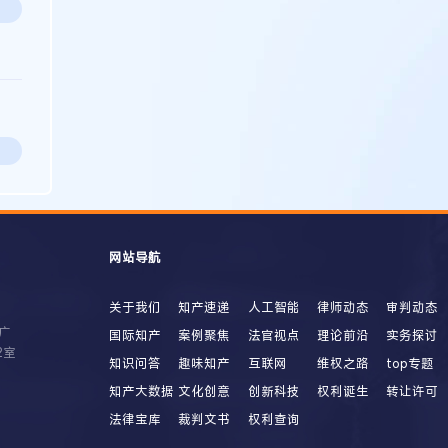
网站导航
关于我们
知产速递
人工智能
律师动态
审判动态
广
国际知产
案例聚焦
法官视点
理论前沿
实务探讨
2室
知识问答
趣味知产
互联网
维权之路
top专题
知产大数据
文化创意
创新科技
权利诞生
转让许可
法律宝库
裁判文书
权利查询