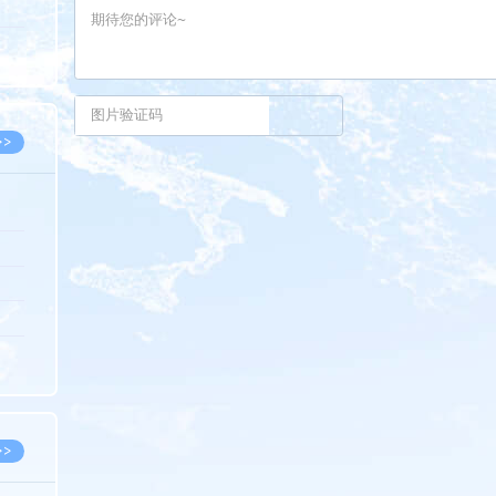
5.08
8.07
8.07
>>
8.06
8.05
8.05
8.04
8.04
>>