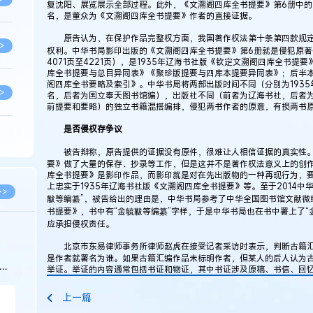
复沈阳、展览展示全部过程。此外，《文溯阁四库全书提要》第6册中的
名，是董众为《文溯阁四库全书提要》作者的直接证据。
原告认为，在保护作品完整权方面，我国著作权法第十条第四款规定
>
权利。中华书局影印出版的《文溯阁四库全书提要》第6册就是侵犯原著
4071页至4221页），是1935年辽海书社版《钦定文溯阁四库全书提
库全书提要与总目异同表》《聚珍版提要与四库本提要异同表》；后半本（第
阁四库全书要略及索引》。中华书局将两部出版时间不同（分别为1935
>
名，后者为国立奉天图书馆编），出版社不同（前者为辽海书社，后者
前提要和要略）的独立书籍混搭编排，侵犯两书作者的原意，有损两书
是否侵权存争议
>
被告辩称，原告提供的证据没有原件，很难让人相信证据的真实性。
要》做了大量的保存、抄录等工作，但是这并不是著作权法意义上的创
库全书提要》是影印作品，而影印就是对在先出版物的一种再现行为，
>
上忠实于1935年辽海书社版《文溯阁四库全书提要》等。至于2014
>>
黻等编纂”，被告给出的理由是，中华书局参考了中华全国图书馆文献微缩
书提要》，书中有“金毓黻等编纂”字样，于是中华书局也在书中署上了“
应承担侵权责任。
>
北京市东易律师事务所律师赵虎在接受记者采访时表示，判断古籍汇
科
是作者就署名为谁。如果古籍汇编作品未标明作者，但某人的后人认为
举证。举证的内容通常包括书证和物证，其中书证涉及原稿、书信、回
>
上一篇