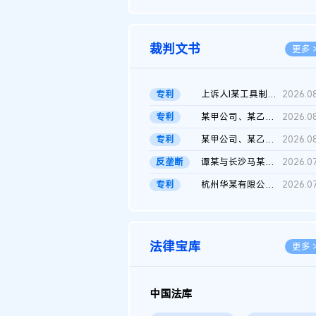
2026.0
裁判文书
更多 
专利
上诉人I某工具制品有限公司与被上诉人程某及一审被告中华人民共和...
2026.0
专利
某甲公司、某乙公司、某丙公司申请诉前行为保全复议裁定书
2026.0
专利
某甲公司、某乙公司、官某与某丙公司专利申请权权属纠纷 二审判决...
2026.0
反垄断
谭某与长沙马某堆农产品股份有限公司滥用市场支配地位纠纷二审裁...
2026.0
专利
杭州华某有限公司与菲某有限公司侵害发明专利权纠纷
2026.0
法律宝库
更多 
中国法库