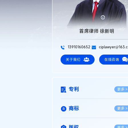
首席律师 徐新明
13910160652
ciplawyer@163.
关于我们
在线咨询
专利
更多 >
商标
更多 >
版权
更多 >