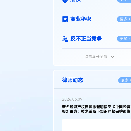
商业秘密
更多 >
反不正当竞争
更多 >
点击展开全部
植物新品种
更多 >
地理标志
更多 >
律师动态
更多 
集成电路布图设计
更多 >
2026.02.10
权律师徐新明接受《中国经营
徐新明律师经典案例：刘某与西安某生物
技术革新下知识产权保护面临新
技有限公司技术合作开发合同纠纷案
技术合同
策略
更多 >