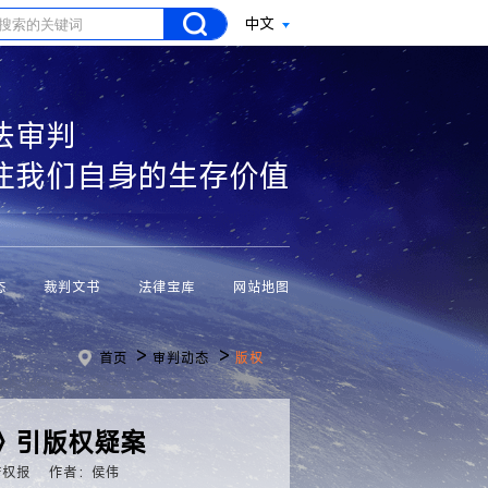
中文
法审判
注我们自身的生存价值
态
裁判文书
法律宝库
网站地图
>
>
首页
审判动态
版权
》引版权疑案
产权报
作者：侯伟