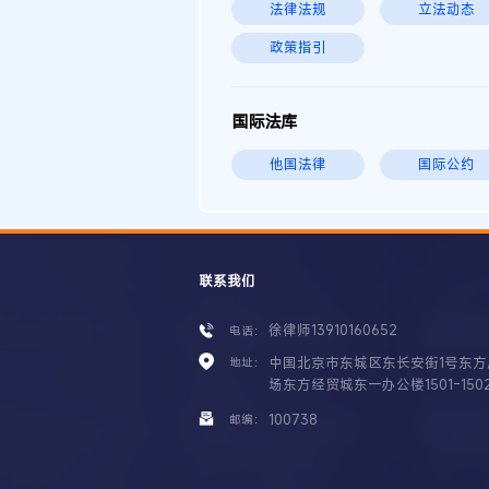
法律法规
立法动态
政策指引
国际法库
他国法律
国际公约
联系我们
徐律师13910160652
电话：
中国北京市东城区东长安街1号东方
地址：
场东方经贸城东一办公楼1501-150
100738
邮编：