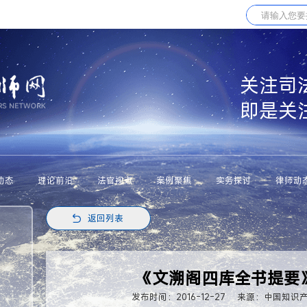
关注司
即是关
动态
理论前沿
法官视点
案例聚焦
实务探讨
律师动
返回列表
《文溯阁四库全书提要
发布时间：2016-12-27
来源：中国知识