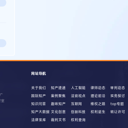
网站导航
关于我们
知产速递
人工智能
律师动态
审判动态
广
国际知产
案例聚焦
法官视点
理论前沿
实务探讨
2室
知识问答
趣味知产
互联网
维权之路
top专题
知产大数据
文化创意
创新科技
权利诞生
转让许可
法律宝库
裁判文书
权利查询