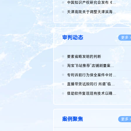
2026.0
中国知识产权研究会发布《2025年度中国企业海外知识产权纠纷调查...
2026.0
天津高院关于调整天津滨海高新技术产业开发区华苑科技园一审普通...
2026.0
审判动态
更多 
要素省略发明的判断
2026.0
淘宝“B站推荐”店铺刷量案维持原判，两被告连带赔偿150万元
2026.0
专利诉前行为保全案件中对仿制药申请人曾作出三类声明的考量及违...
2026.0
直播带货诋毁同行 所谓“临场发挥”不免责
2026.0
借助软件复现现有技术以确认相关参数特征是否被公开
2026.0
案例聚焦
更多 