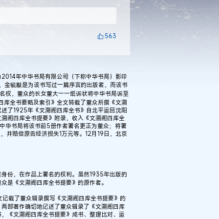
563
014年中华书局有限公司（下称中华书局）影印
者，金毓黻是为该书写过一篇序言的出版者，而该书
署名权，董众的长女董大一一纸诉状将中华书局诉至
阁四库全书要略及索引》全文转载了董众所撰《文溯
述了1925年《文溯阁四库全书》自北平运回沈阳
文溯阁四库全书提要》附录，收入《文溯阁四库全
中华书局将该书前5册作者署名更正为董众；将署
，并赔偿原告经济损失1万元等。12月19日，北京
份，在作品上署名的权利。虽然1935年出版的
董众是《文溯阁四库全书提要》的原作者。
文记载了董众辑录撰写《文溯阁四库全书提要》的
》两部著作确切地记述了董众辑录了《文溯阁四库
书，《文溯阁四库全书提要》成书、整理比对、运