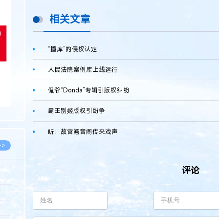
>
相关文章
“撞库”的侵权认定
人民法院案例库上线运行
侃爷“Donda”专辑引版权纠纷
霸王别姬版权引纷争
听：故宫畅音阁传来戏声
>>
评论
8.07
5.14