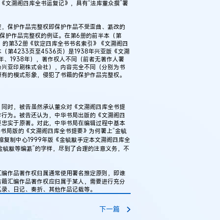
《文溯阁四库全书运复记》，具有“法库董众撰”署
，保护作品完整权即保护作品不受歪曲、纂改的
保护作品完整权的例证。在第6册的前半本（第
要》的第32册《钦定四库全书书名索引》《文溯阁四
4233页至4536页）是1938年兴亚版《文溯
年、1938年），著作权人不同（前者无著作人署
为兴亚印刷株式会社），内容完全不同（分别为书
原有的模式形象，侵犯了书籍的保护作品完整权。
同时，被告虽然承认董众对《文溯阁四库全书提
作行为。被告还认为，中华书局出版的《文溯阁四
要忠实于原著。对此，中华书局在编辑过程中基本
中华书局版的《文溯阁四库全书提要》为何署上“金毓
复制中心1999年版《金毓黻手定本文溯阁四库全
金毓黻等编纂”的字样，尽到了合理的注意义务，不
编作品著作权归属通常使用署名推定原则，即谁
古籍汇编作品著作权应归属于某人，需要进行充分
忆录、日记、奏折、其他作品记载等。
下一篇