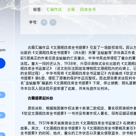
标签：
汇编作品
古籍
四库全书
+
-
字号:
古籍汇编作品《文溯阁四库全书提要》引发了一场版权官司。因认为2
com
出版的《文溯阁四库全书提要》（共6册）所署“金毓黻等”并非真正作
前5册真正的作者应是金毓黻的亡友董众，中华书局此举侵犯了董众的
法院。董大一同时还认为，1938年，兴亚印刷株式会社出版的《文溯
阁四库全书运复记》（该文刻在沈阳故宫博物院文溯阁院内的石碑上，记
的全部过程），中华书局将《文溯阁四库全书运复记》内容编成《钦定
书提要》第6册，侵犯了原著的保护作品完整权。因此原告要求法院判令
名“金毓黻等”编纂的《文溯阁四库全书提要》下架，停止销售；赔礼道歉
市丰台区人民法院开庭审理了此案，并未当庭作出判决。
>
古籍提要起纠纷
原告诉称，根据我国著作权法第十条第二款规定，署名权即表明作者身
《钦定文溯阁四库全书提要》一书并没有著作权人署名，但有证据证明
>
首先，1931年奉天省教育会立的《文溯阁四库全书运复记》石碑碑
故事。其次，《文溯阁四库全书提要》与《文溯阁四库全书要略及索引
全书提要》的时间、地点，董众的工作状态以及董众借取蓝本、抄书制
>