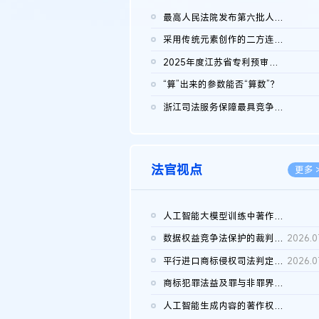
最高人民法院发布第六批人民法院种业知识产权司法保护典型案例 含...
2026.0
采用传统元素创作的二方连续装饰图案作品的独创性及侵权对比认定
2026.0
2025年度江苏省专利预审典型案例
2026.0
“算”出来的参数能否“算数”？
2026.0
浙江司法服务保障最具竞争力营商环境建设典型案例（第二批）含侵...
2026.0
法官视点
更多 
人工智能大模型训练中著作权的合理使用
2026.0
数据权益竞争法保护的裁判路径构建
2026.0
平行进口商标侵权司法判定规则的困境与纾解
2026.0
商标犯罪法益及罪与非罪界限研究
2026.0
人工智能生成内容的著作权司法认定：演进逻辑、现实困境与规则建...