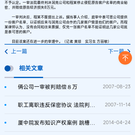
不予认定。一审法院最终判决润亮公司和程某停止侵犯原告客户名单的商业秘
密，并赔偿原告经济损失8万元。
一审判决后，程某不服提出上诉。据当事人介绍，庭审中泰可思公司提供
一份客户名单，以证明后来与润亮公司合作的几家客户曾是他们的客户。而程
某律师认为，没有合同和往来票据，仅凭一张客户名单不能证明这几家公司就
是泰可思的客户。
目前该案还在进一步的审理中。（记者 黄琼 实习生 方丽敏）
上一篇
下一篇
相关文章
俩公司一审被判赔偿８万
2007-08-23
职工离职违反保密协议 法院判决赔偿违约金
2007-11-14
厦中院发布知识产权案例 跳槽职员泄密判赔巨款
2014-04-24