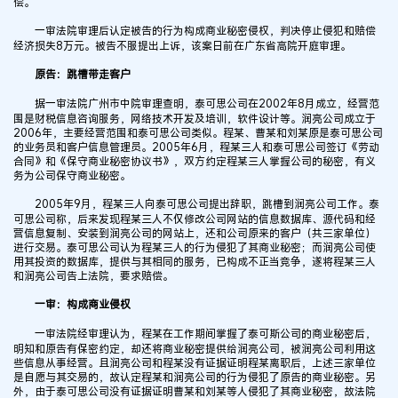
偿。
一审法院审理后认定被告的行为构成商业秘密侵权，判决停止侵犯和赔偿
经济损失8万元。被告不服提出上诉，该案日前在广东省高院开庭审理。
原告：跳槽带走客户
据一审法院广州市中院审理查明，泰可思公司在2002年8月成立，经营范
围是财税信息咨询服务，网络技术开发及培训，软件设计等。润亮公司成立于
2006年，主要经营范围和泰可思公司类似。程某、曹某和刘某原是泰可思公司
的业务员和客户信息管理员。2005年6月，程某三人和泰可思公司签订《劳动
合同》和《保守商业秘密协议书》，双方约定程某三人掌握公司的秘密，有义
务为公司保守商业秘密。
2005年9月，程某三人向泰可思公司提出辞职，跳槽到润亮公司工作。泰
可思公司称，后来发现程某三人不仅修改公司网站的信息数据库、源代码和经
营信息复制、安装到润亮公司的网站上，还和公司原来的客户（共三家单位）
进行交易。泰可思公司认为程某三人的行为侵犯了其商业秘密；而润亮公司使
用其投资的数据库，提供与其相同的服务，已构成不正当竞争，遂将程某三人
和润亮公司告上法院，要求赔偿。
一审：构成商业侵权
一审法院经审理认为，程某在工作期间掌握了泰可斯公司的商业秘密后，
明知和原告有保密约定，却还将商业秘密提供给润亮公司，被润亮公司利用这
些信息从事经营。且润亮公司和程某没有证据证明程某离职后，上述三家单位
是自愿与其交易的，故认定程某和润亮公司的行为侵犯了原告的商业秘密。另
外，由于泰可思公司没有证据证明曹某和刘某等人侵犯了其商业秘密，故法院