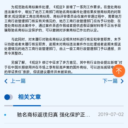
为规范驰名商标案件处理，《规定》新增了一系列工作要求。在查处商标
违法案件中，增加了地方工商部门将驰名商标案件处理结果反馈商标局的时限
要求;规定国家工商总局商标局、商标评审委员会在案件审理过程中，需要地方
工商行政管理部门核实有关情况的，地方工商行政管理部门应当予以协助；在
查处商标违法案件中，通过案件弄虚作假或者提供虚假证据材料等不正当手段
骗取驰名商标认定保护的，可以撤销对涉案商标已作出的认定。
与此同时，对未履行对驰名商标认定相关材料进行核实和审查职责，未予
以协助或者未履行核实职责，逾期未对商标违法案件作出处理或者逾期未报送
处理情况的地方工商行政管理部门，由上一级工商行政管理部门予以通报，并
责令其整改。
另据了解，《规定》修订中征求了多方意见，其中有行业协会提出新增“对
于在中国长期使用并在市场上享有较高声誉的国外商标，可以适当减轻申请人
的举证责任”条款，但该建议最终并未被采纳。
上一篇
下一篇
相关文章
驰名商标返璞归真 强化保护正当其时
2019-07-02