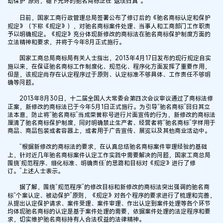
动保护”原则，褪下光环的驰名商标正在“返璞归真”。
日前，国家工商行政管理总局签署公布了修订后的《驰名商标认定和保护
规定》（下称《规定》），对驰名商标案件处理、当事人和工商部门工作职责
予以明确规定。《规定》充分体现新修改的商标法在驰名商标保护制度方面的
立法精神和要求，并将于今年8月正式施行。
国家工商总局商标局有关人士指出，2013年4月17日发布的现行规定自实
施以来，在保证驰名商标工作制度化、规范化、程序化方面发挥了重要作用，
但是，该规定尚存在认定程序过于原则、认定标准不够具体、工作责任不够明
确等问题。
2013年8月30日，十二届全国人大常委会第四次会议审议通过了商标法修
正案，新修改的商标法已于今年5月1日正式施行。为引导“驰名商标”回归其立
法本意，防止将“驰名商标”当成荣誉称号进行片面宣传的行为，新修改的商标法
厘清了驰名商标保护制度，同时明确禁止生产者、经营者将“驰名商标”字样用于
商品、商品包装或者容器上，或者用于广告宣传、展览以及其他商业活动中。
“根据新修改的商标法的要求，在认真总结驰名商标案件审理经验的基础
上，针对近几年驰名商标案件认定工作实践中需要解决的问题，国家工商总局
围绕‘规范程序、细化标准、明确责任’的思路和目标对《规定》进行了修
订。”上述人士表示。
据了解，围绕“规范程序”的修改目标和新修改的商标法突出强调的驰名商
标“个案认定、被动保护”原则，《规定》对各个程序的要求进行了梳理和完善，
从提出认定保护请求、案件受理、案件审理、作出认定到案件处理等各个环节
均体现驰名商标的认定是基于案件处理的需要，依据案件处理的法定程序和要
求，切实维护驰名商标持有人合法权益的法律精神。