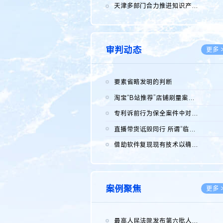
2026.0
天津多部门合力推进知识产权保护工作
2026.0
审判动态
更多 
要素省略发明的判断
2026.0
淘宝“B站推荐”店铺刷量案维持原判，两被告连带赔偿150万元
2026.0
专利诉前行为保全案件中对仿制药申请人曾作出三类声明的考量及违...
2026.0
直播带货诋毁同行 所谓“临场发挥”不免责
2026.0
借助软件复现现有技术以确认相关参数特征是否被公开
2026.0
案例聚焦
更多 
最高人民法院发布第六批人民法院种业知识产权司法保护典型案例 含...