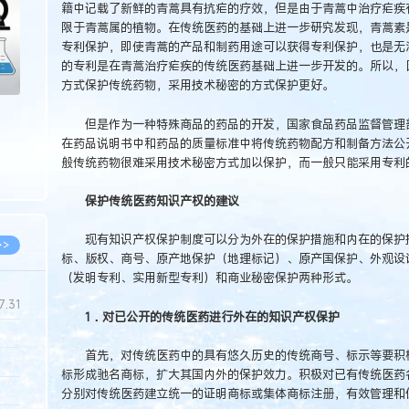
籍中记载了新鲜的青蒿具有抗疟的疗效，但是由于青蒿中治疗疟疾
限于青蒿属的植物。在传统医药的基础上进一步研究发现，青蒿素
专利保护，即使青蒿的产品和制药用途可以获得专利保护，也是无
的专利是在青蒿治疗疟疾的传统医药基础上进一步开发的。所以，
方式保护传统药物，采用技术秘密的方式保护更好。
但是作为一种特殊商品的药品的开发，国家食品药品监督管理部
在药品说明书中和药品的质量标准中将传统药物配方和制备方法公
般传统药物很难采用技术秘密方式加以保护，而一般只能采用专利
保护传统医药知识产权的建议
现有知识产权保护制度可以分为外在的保护措施和内在的保护措
>>
标、版权、商号、原产地保护（地理标记）、原产国保护、外观设
（发明专利、实用新型专利）和商业秘密保护两种形式。
7.31
1．对已公开的传统医药进行外在的知识产权保护
首先，对传统医药中的具有悠久历史的传统商号、标示等要积极
5.14
标形成驰名商标，扩大其国内外的保护效力。积极对已有传统医药
5.08
分别对传统医药建立统一的证明商标或集体商标注册，有效管理和