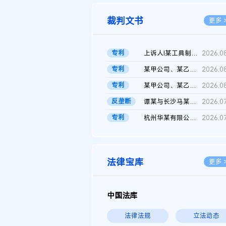
裁判文书
更多 
专利
上诉人I某工具制品有限公司与被上诉人程某及一审被告中华人民共和...
2026.0
专利
某甲公司、某乙公司、某丙公司申请诉前行为保全复议裁定书
2026.0
专利
某甲公司、某乙公司、官某与某丙公司专利申请权权属纠纷 二审判决...
2026.0
反垄断
谭某与长沙马某堆农产品股份有限公司滥用市场支配地位纠纷二审裁...
2026.0
专利
杭州华某有限公司与菲某有限公司侵害发明专利权纠纷
2026.0
法律宝库
更多 
中国法库
法律法规
立法动态