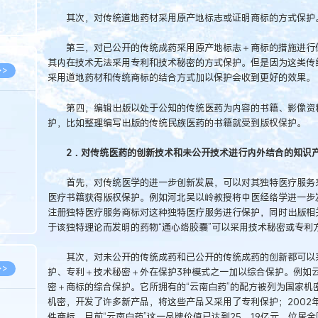
8.05
其次，对传统道地药材采用原产地标志或证明商标的方式保护
8.05
第三，对已公开的传统成药采用原产地标志＋商标的措施进行保
其内在技术无法采用专利和技术秘密的方式保护。但是因为这类传
>>
采用道地药材和传统商标的结合方式加以保护会收到更好的效果。
第四，编辑出版以处于公知的传统医药为内容的书籍、影像资料
护，比如整理编写出版的传统民族医药的书籍就受到版权保护。
8.06
2．对传统医药的创新技术和未公开技术进行内外结合的知识
8.05
首先，对传统医学的进一步创新发展，可以对其独特医疗服务采
8.05
医疗书籍获得版权保护。例如河北吴以岭教授将中医经络学进一步发
8.04
注册独特医疗服务商标对这种独特医疗服务进行保护，同时出版相
于该独特理论而发明的药物“通心络胶囊”可以采用技术秘密或专利
8.04
其次，对未公开的传统成药和已公开的传统成药的创新都可以采
>>
护、专利＋技术秘密＋外在保护3种模式之一加以综合保护。例如
密＋商标的综合保护。它所拥有的“云南白药”的配方被列为国家机
机密，开发了许多新产品，将这些产品又采用了专利保护；2002年
件商标。目前“云南白药”这一品牌价值已达到25．19亿元，位居