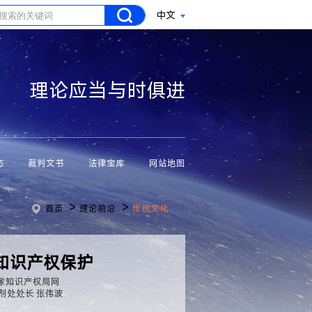
中文
理论应当与时俱进
态
裁判文书
法律宝库
网站地图
>
>
首页
理论前沿
传统文化
知识产权保护
家知识产权局网
剂处处长 张伟波