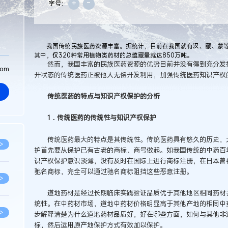
+
-
字号:
我国传统民族医药资源丰富。据统计，目前在我国就有汉、藏、蒙等共1
其中，仅320种常用植物类药材的总蕴藏量就达850万吨。
然而，我国丰富的民族医药资源的优势目前并没有得到充分发挥
com
开状态的传统医药正被他人无偿开发利用，加强传统医药知识产权
传统医药的特点与知识产权保护的分析
1．传统医药的传统性与知识产权保护
传统医药最大的特点是其传统性。传统医药具有悠久的历史，大
>
护首先要从保护已有古老的商标、商号做起。如我国传统的中药百年
识产权保护意识淡薄，没有及时在国际上进行商标注册，在日本曾
驰名商标，完全可以通过驰名商标阻挡这些恶意注册。
>
道地药材是经过长期临床实践验证品质优于其他地区相同药材并
统性。在中药材市场，道地中药材价格明显高于其他产地的相同中
>
步解释清楚为什么道地药材品质好，好在哪些方面，如何与其他非
标，然后运用原产地保护方式有效加以保护。