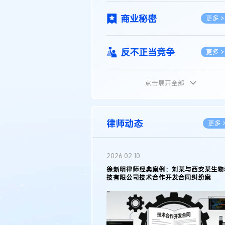
商业秘密
更多 >
反不正当竞争
更多 >
点击展开全部
植物新品种
更多 >
地理标志
更多 >
律师动态
更多 
集成电路布图设计
更多 >
2026.02.10
权律师徐新明接受《中国经营
徐新明律师经典案例：刘某与西安某生物
技术革新下知识产权保护面临新
技有限公司技术合作开发合同纠纷案
技术合同
策略
更多 >
传统文化
更多 >