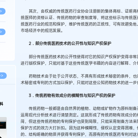
其次，由权威的传统医药行业协会注册新的集体商标、证明商标
>
统医师的资格认证、传统药物的审查制度等，将这些标示与传统医
统医药行业的规范和保护，维护传统医药的正统性，可有效避免他
市场经济中的规范发展。
>
2．部分传统医药技术的公开性与知识产权保护
>
部分传统医药技术的公开性使得对它的知识产权保护变得非常困
进行版权保护，只能对基于这些传统医学书籍的内容进行解释、介
>
>>
药物技术由于处于公开状态，不具有形成技术秘密的条件，也丧
术秘密或专利的方式加以保护，只能对这些公知药物技术的进一步
>
3．传统药物有效成分的模糊性与知识产权的保护
科
传统药物一般都是由自然界的植物、动物或矿物作为原料制备而
>
运用现代分析技术进行清楚测定。这就形成了传统药物有效成分的
间，但这些传统药物的专利保护也受到局限，只能采用制备方法来
保护方式的效力大打折扣。因为这种模糊性，侵权认定变得困难，
的、结构明确的物质并获得专利保护，而原有的传统医药专利对这
>