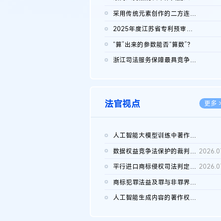
2026.0
采用传统元素创作的二方连续装饰图案作品的独创性及侵权对比认定
2026.0
2025年度江苏省专利预审典型案例
2026.0
“算”出来的参数能否“算数”？
2026.0
浙江司法服务保障最具竞争力营商环境建设典型案例（第二批）含侵...
2026.0
法官视点
更多 
人工智能大模型训练中著作权的合理使用
2026.0
数据权益竞争法保护的裁判路径构建
2026.0
平行进口商标侵权司法判定规则的困境与纾解
2026.0
商标犯罪法益及罪与非罪界限研究
2026.0
人工智能生成内容的著作权司法认定：演进逻辑、现实困境与规则建...
2026.0