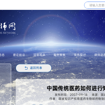
动态
理论前沿
法官视点
案例聚焦
实务探讨
律师动
返回列表
中国传统医药如何进行
发布时间：2007-09-14
来源：国
作者：国家知识产权局医药生物部药物制