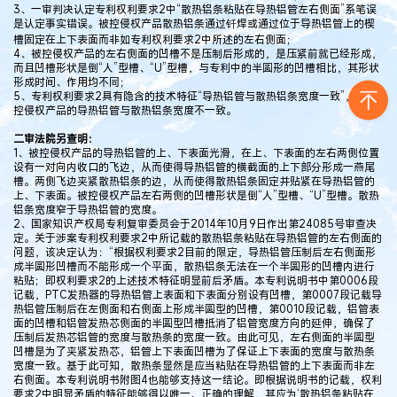
3、一审判决认定专利权利要求2中“散热铝条粘贴在导热铝管左右侧面”系笔误
是认定事实错误。被控侵权产品散热铝条通过钎焊或通过位于导热铝管上的楔
槽固定在上下表面而非如专利权利要求2中所述的左右侧面；
4、被控侵权产品的左右侧面的凹槽不是压制后形成的，是压紧前就已经形成，
而且凹槽形状是倒“人”型槽、“U”型槽，与专利中的半圆形的凹槽相比，其形状
形成时间、作用均不同；
5、专利权利要求2具有隐含的技术特征“导热铝管与散热铝条宽度一致”，而被
控侵权产品的导热铝管与散热铝条宽度不一致。
二审法院另查明：
1、被控侵权产品的导热铝管的上、下表面光滑，在上、下表面的左右两侧位置
设有一对向内收口的飞边，从而使得导热铝管的横截面的上下部分形成一燕尾
槽。两侧飞边夹紧散热铝条的边，从而使得散热铝条固定并贴紧在导热铝管的
上、下表面。被控侵权产品左右两侧的凹槽形状是倒“人”型槽、“U”型槽。散热
铝条宽度窄于导热铝管的宽度。
2、国家知识产权局专利复审委员会于2014年10月9日作出第24085号审查决
定。关于涉案专利权利要求2中所记载的散热铝条粘贴在导热铝管的左右侧面的
问题，该决定认为：“根据权利要求2目前的限定，导热铝管压制后左右侧面形
成半圆形凹槽而不能形成一个平面，散热铝条无法在一个半圆形的凹槽内进行
粘贴；即权利要求2的上述技术特征明显前后矛盾。本专利说明书中第0006段
记载，PTC发热器的导热铝管上表面和下表面分别设有凹槽，第0007段记载导
热铝管压制后在左侧面和右侧面上形成半圆型的凹槽，第0010段记载，铝管表
面的凹槽和铝管发热芯侧面的半圆型凹槽抵消了铝管宽度方向的延伸，确保了
压制后发热芯铝管的宽度与散热条的宽度一致。由此可见，左右侧面的半圆型
凹槽是为了夹紧发热芯，铝管上下表面凹槽为了保证上下表面的宽度与散热条
宽度一致。基于此可知，散热条显然是应当粘贴在导热铝管的上下表面而非左
右侧面。本专利说明书附图4也能够支持这一结论。即根据说明书的记载，权利
要求2中明显矛盾的特征能够得以唯一、正确的理解，其应为‘散热铝条粘贴在