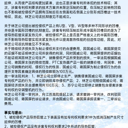
延伸，从而使产品结构更加紧凑，这也正是涉案专利所体现的技术特征；其
次，涉案专利权利要求的技术方案并未限定压制的位置，在压制之前稍有凹陷
也不影响被控侵权产品拥有压制后在左侧面和右侧面上分别形成凹槽这一技术
特征，因此，林芝公司该抗辩意见不能成立。
关于林芝公司提出被控侵权产品上有U型、V型、W型等多种不同形状的凹槽，
并非是半圆形凹槽的抗辩意见。涉案专利经压制后形成半圆形凹槽目的是为了
使导热铝管夹紧发热元件，被控侵权产品上是否是严格意义上的半圆形凹槽，
并不影响导热铝管实现夹紧发热元件以提高散热性能的创造性功能，因此，对
林芝公司该抗辩意见不予采纳。
关于赔偿经济损失及为制止侵权所支付的合理费用，因国威公司、蒋国屏提交
的证据不能证明林芝公司所获得的利润，同时国威公司、蒋国屏提供的证据也
不能证明其因林芝公司生产、销售侵权产品所受到的损失，一审法院根据国威
公司、蒋国屏主张的赔偿范围、PTC发热器产品一般的销售价格、利润率、林
芝公司销售的时间、侵权行为的性质、国威公司、蒋国屏为制止侵权行为的合
理开支等因素确定具体的赔偿数额为100万元。
故一审法院判决：1、林芝公司立即停止生产、销售侵害国威公司、蒋国屏涉案
专利权产品的行为，并立即销毁库存侵权产品；2、林芝公司赔偿国威公司、蒋
国屏经济损失及合理费用共100万元；3、苏宁公司立即停止销售包含侵害涉案
专利权的空调整机的行为。
林芝公司不服一审判决，向江苏高院提起上诉，请求撤销一审判决，改判驳回
国威公司、蒋国屏的诉讼请求，并由国威公司、蒋国屏承担该案一、二审诉讼
费用。
事实与理由：
1、被控侵权产品导热铝管上下表面没有如专利权利要求1中为抵消压制产生尺寸
延伸的凹槽；
2、被控侵权产品没有涉案专利权利要求2中所述的导热铝管；