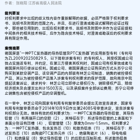
作者：张晓阳 江苏省高级人民法院
裁判要旨
对权利要求中出现的歧义性内容作重新解释的依据，必须严格限于权利要求
书、说明书及附图的范围之内。并且，在进行澄清或勘误式解释的论证过程
中，那些被引用到的，出现在权利要求书、说明书及附图中并作为论证前提和
中间条件的相关技术特征，应作为隐含技术特征，对澄清或勘误后的权利要求
具有限定作用。
案情摘要
蒋国屏是“一种PTC发热器的导热铝管及PTC发热器”的实用新型专利（专利号
为ZL200920230829.5，以下简称涉案专利）的专利权人，其授权国威公司
独占实施该专利，并约定，在第三方侵害其权利时，国威公司有权单独或者与
蒋国屏共同行使诉讼权利。国威公司、蒋国屏通过公证购买的方式从苏宁公司
购买到某款空调产品，该空调产品的内部装有林芝公司制造、销售的被控侵权
产品，其认为被控侵权产品落入涉案专利权利要求的保护范围，故向南京中院
提起该案诉讼，请求判令：林芝公司立即停止侵权行为，销毁侵权产品，赔偿
经济损失及合理支出共计1500万元，以及承担案件全部诉讼费用；苏宁公司停
止销售包含被控侵权产品的空调整机。
在一审中，林芝公司向国家专利局专利复审委员会提出无效宣告请求，国家专
利局专利复审委员会于2014年10月9日作出第24085号审查决定，宣告涉案专
利权部分无效。维持有效的权利要求1为：一种PTC发热器的导热铝管，其导热
铝管（1）有两端开口的空腔（2），其特征在于：所述导热铝管的上表面和下
表面分别设有凹槽（4），铝管管壁（3）厚度为0mm-1.5mm。权利要求2
为：一种PTC发热器，包含发热芯（10）和散热铝条（11），其特征在于：所
述发热芯（10）由陶瓷PTC发热元件（5）、绝缘陶瓷片（6）、导电电极
（7）和绝缘层（8）穿过导热铝管（1）的后腔后压制形成；所述散热铝条