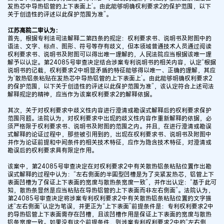
发热芯中导热铝管的上下表面上’。由此能够明确权利要求2的保护范围，以下
关于创造性的评述以此保护范围为准”。
江苏高院二审认为：
首先，根据专利法司法解释二第四条的规定：权利要求书、说明书及附图中的
语法、文字、标点、图形、符号等存有歧义，但本领域普通技术人员通过阅读
权利要求书、说明书及附图可以得出唯一理解的，人民法院应当根据该唯一理
解予以认定。第24085号审查决定结合涉案专利说明书的相关内容，认定“根据
说明书的记载，权利要求2中明显矛盾的特征能够得以唯一、正确的理解，其应
为‘散热铝条粘贴在发热芯中导热铝管的上下表面上’。由此能够明确权利要求2
的保护范围，以下关于创造性的评述以此保护范围为准”，该认定符合上述司法
解释规定的精神，应当作为该案权利要求2的解释依据。
其次，关于对权利要求中歧义性内容进行澄清或勘误式解释后的权利要求保护
范围问题。法院认为，对权利要求中出现的歧义性内容作重新解释的依据，必
须严格限于权利要求书、说明书及附图的范围之内。并且，在进行澄清或勘误
式解释的论证过程中，那些被引用到的，出现在权利要求书、说明书及附图中
并作为论证前提和中间条件的相关技术特征，应作为隐含技术特征，对澄清或
勘误后的权利要求具有限定作用。
该案中，第24085号审查决定在对权利要求2中有关散热铝条粘贴位置作出勘
误式解释的过程中认为：“左右侧面的半圆型凹槽是为了夹紧发热芯，铝管上下
表面凹槽为了保证上下表面的宽度与散热条宽度一致”，并作出认定：“基于此可
知，散热条显然是应当粘贴在导热铝管的上下表面而非左右侧面”。法院认为，
第24085号审查决定将涉案专利权利要求2中有关散热铝条粘贴位置的文字描
述“左右侧面”认定为笔误，并更正为“上下表面”前提条件是：专利权利要求2中
的导热铝管上下表面需存在凹槽，且该凹槽作用是保证上下表面的宽度与散热
铝条宽度一致。如果没有这个前提条件，则涉案专利权利要求2中的“左右侧