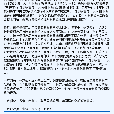
面”的笔误更正为“上下表面”将会缺乏论证依据。因此，虽然涉案专利权利要求
2中并未有“导热铝管的上表面和下表面分别设有凹槽”这一技术特征，但因在对
权利要求2中的文字歧义进行勘误式解释的过程中，“导热铝管的上表面和下表
面分别设有凹槽”及其作用是作为论证前提条件的，因而应作为权利要求2的隐
含技术特征，需考虑该技术特征对权利要求2保护范围的限定作用。
最后，被控侵权产品与涉案专利权利的技术比对。该案中，林芝公司上诉认为
被控侵权产品与涉案专利相比存在诸多不同点。在林芝公司上诉主张的不同点
之中，被控侵权产品与涉案专利权利要求相比明显不同之处是：被控侵权产品
导热铝管的上下表面不存在凹槽。涉案专利权利要求2中虽未直接限定导热铝管
在上下表面存在凹槽，但依前文所述，涉案专利权利要求2因勘误式解释而必须
考虑“导热铝管的上表面和下表面分别设有凹槽”这一技术特征的限定作用。由于
被控侵权产品的导热铝管上下表面并不存在凹槽，且由于涉案专利中的该凹槽
并非是可有可无的，而是具有“保证上下表面的宽度与散热条宽度一致”的作用，
故被控侵权产品因缺少涉案专利权利要求2所隐含的技术特征：导热铝管上下表
面亦存在凹槽，且该凹槽作用是保证上下表面的宽度与散热铝条宽度一致。因
此，根据“全面覆盖原则”，被控侵权产品不落入涉案专利权利要求2的保护范
围。
一审判决：林芝公司立即停止生产、销售侵害国威公司、蒋国屏涉案专利权产
品的行为，并立即销毁库存侵权产品；林芝公司赔偿国威公司、蒋国屏经济损
失及合理费用共100万元；苏宁公司立即停止销售包含侵害涉案专利权的空调整
机的行为。
二审判决：撤销一审判决，驳回国威公司、蒋国屏的全部诉讼请求。
二审合议庭：宋健、张长琦、张晓阳