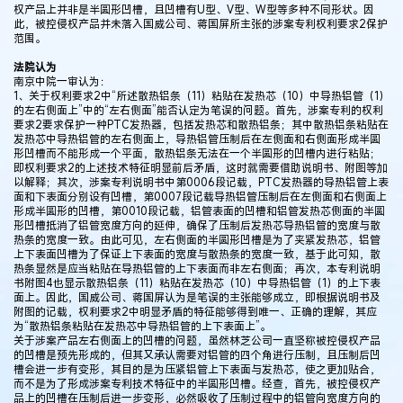
权产品上并非是半圆形凹槽，且凹槽有U型、V型、W型等多种不同形状。因
此，被控侵权产品并未落入国威公司、蒋国屏所主张的涉案专利权利要求2保护
范围。
法院认为
南京中院一审认为：
1、关于权利要求2中“所述散热铝条（11）粘贴在发热芯（10）中导热铝管（1）
的左右侧面上”中的“左右侧面”能否认定为笔误的问题。首先，涉案专利的权利
要求2要求保护一种PTC发热器，包括发热芯和散热铝条；其中散热铝条粘贴在
发热芯中导热铝管的左右侧面上，导热铝管压制后在左侧面和右侧面形成半圆
形凹槽而不能形成一个平面，散热铝条无法在一个半圆形的凹槽内进行粘贴；
即权利要求2的上述技术特征明显前后矛盾，这时就需要借助说明书、附图等加
以解释；其次，涉案专利说明书中第0006段记载，PTC发热器的导热铝管上表
面和下表面分别设有凹槽，第0007段记载导热铝管压制后在左侧面和右侧面上
形成半圆形的凹槽，第0010段记载，铝管表面的凹槽和铝管发热芯侧面的半圆
形凹槽抵消了铝管宽度方向的延伸，确保了压制后发热芯导热铝管的宽度与散
热条的宽度一致。由此可见，左右侧面的半圆形凹槽是为了夹紧发热芯，铝管
上下表面凹槽为了保证上下表面的宽度与散热条的宽度一致，基于此可知，散
热条显然是应当粘贴在导热铝管的上下表面而非左右侧面；再次，本专利说明
书附图4也显示散热铝条（11）粘贴在发热芯（10）中导热铝管（1）的上下表
面上。因此，国威公司、蒋国屏认为是笔误的主张能够成立，即根据说明书及
附图的记载，权利要求2中明显矛盾的特征能够得到唯一、正确的理解，其应
为“散热铝条粘贴在发热芯中导热铝管的上下表面上”。
关于涉案产品左右侧面上的凹槽的问题，虽然林芝公司一直坚称被控侵权产品
的凹槽是预先形成的，但其又承认需要对铝管的四个角进行压制，且压制后凹
槽会进一步有变形，其目的是为压紧铝管上下表面与发热芯，使之更加贴合，
而不是为了形成涉案专利技术特征中的半圆形凹槽。经查，首先，被控侵权产
品上的凹槽在压制后进一步变形，必然吸收了压制过程中的铝管向宽度方向的