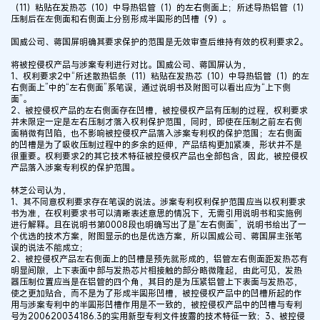
（11）粘贴在发热芯（10）中导热铝管（1）的左右侧面上；所述导热铝管（1）
压制后在左侧面和右侧面上分别形成半圆形的凹槽（9）。
国威公司、蒋国屏明确其要求保护的范围是无效审查后维持有效的权利要求2。
将被控侵权产品与涉案专利进行对比。国威公司、蒋国屏认为，
1、权利要求2中“所述散热铝条（11）粘贴在发热芯（10）中导热铝管（1）的左
右侧面上”中的“左右侧面”系笔误，通过说明书及附图可以看出应为“上下侧
面”。
2、被控侵权产品的左右侧面存在凹槽，被控侵权产品有压制的过程，权利要求
并未限定一定是左右压制才落入权利保护范围，同时，即使在压制之前左右侧
面稍微有凹陷，也不影响被控侵权产品落入涉案专利权的保护范围；左右侧面
的凹槽是为了吸收压制过程中的多余的延伸，产品结构更加紧凑，形状并不是
很重要。权利要求2的其它技术特征被控侵权产品也全部包含，因此，被控侵权
产品落入涉案专利权的保护范围。
林芝公司认为，
1、其不同意权利要求存在笔误的说法。涉案专利权利保护范围应当以权利要求
书为准，在权利要求书可以清晰表述意思的情况下，无需引用说明书和实施例
进行解释。且在说明书第0008段也明确写出了是“左右侧面”，说明书给出了一
个优选的技术方案，附图显示的也是优选方案，所以国威公司、蒋国屏主张笔
误的说法不能成立；
2、被控侵权产品左右侧面上的凹槽是预先就形成的，铝管左右侧面距发热芯有
明显间隙，上下表面中部与发热芯片相接触的部分略微隆起，由此可见，发热
器压制位置应当是在铝管的四个角，其目的是为压紧铝管上下表面与发热芯，
使之更加贴合，而不是为了形成半圆形凹槽，被控侵权产品中的凹槽所起的作
用与涉案专利中的半圆形凹槽作用是不一致的，被控侵权产品中的凹槽与专利
号为200620034186.3的实用新型专利文件披露的技术特征一致；3、被控侵