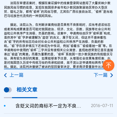
法院在审理该案时，根据在案证据中的线索登录网站查阅了大量反映少数
民族风俗习惯的信息，发现在我国很多省市和少数民族聚居地区举办大型庆
贺、婚礼之际，都有“偷杯”的风俗习惯，尤其在广西壮族自治区，“偷杯”是当地
巴马瑶族世代流传的一种民间风俗。
据此，法院认为，在判断涉案商标是否具有不良影响时，应当考虑该标志
或者其构成要素是否可能对我国政治、经济、文化、宗教、民族等社会公共利
益和公共秩序产生消极、负面的影响。该案中，申请商标由汉字“偷杯酒”构成，
虽然其中“偷”字多被理解为“盗窃”的含义，属于贬义词，但这并不意味着包
含“偷”字的所有标志均会对社会公共利益和公共秩序产生消极、负面的影
响。“偷”字在很多情况下还体现为中性词，例如“偷着乐”“偷偷看她一眼”等。在
申请商标中使用的“偷杯”二字并没有使相关公众清楚、直观地感受到它是在直接
表达“偷盗”的寓意。而最为重要的是，“偷杯”系我国一些少数民族的传统婚庆习
俗，具有较为良好的寓意，如果能够准予注册，从增强社会效果角度权衡，也
是对我国悠久历史中传统习俗的传承和延续，故不宜认定申请商标具有不良影
响。据此，法院判决撤销了被诉的驳回复审决定，要求商评委重新作出决定。
上一篇
下一篇
相关文章
含贬义词的商标不一定为不良影响商标
2016-07-11