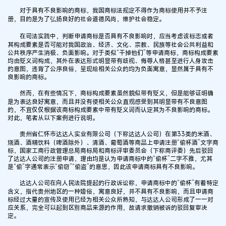
对于具有不良影响的商标，我国商标法规定不得作为商标使用并不予注
册，目的是为了弘扬良好的社会道德风尚，维护社会稳定。
在司法实践中，判断申请商标是否具有不良影响时，应当考虑该标志或者
其构成要素是否可能对我国政治、经济、文化、宗教、民族等社会公共利益和
公共秩序产生消极、负面影响。对于类似“干掉他们”等申请商标，商标构成要素
均由贬义词构成，其外在表达形式明显带有歧视、侮辱人格甚至进行人身攻击
的意图，违背了公序良俗，呈现给相关公众的均为负面寓意，显然属于具有不
良影响的商标。
然而，在有些情况下，商标构成要素虽然貌似带有贬义，但是能够证明确
是为表达良好寓意，而且并没有使相关公众直观感受到其明显带有不良意图
的，不宜仅仅根据该商标构成要素中带有贬义词而认定其为不良影响的商标。
对此，笔者从以下案例进行说明。
贵州省仁怀市达达人实业有限公司（下称达达人公司）在第33类的米酒、
烧酒、酒精饮料（啤酒除外）、清酒、葡萄酒等商品上申请注册“偷杯酒”文字商
标，国家工商行政管理总局商标局和商标评审委员会（下称商评委）先后驳回
了达达人公司的注册申请，理由均是认为申请商标中的“偷杯”二字不雅，尤其
是“偷”字通常表示“偷窃”“偷盗”的意思，因此该申请商标具有不良影响。
达达人公司在向人民法院提起的行政诉讼称，申请商标中的“偷杯”有着特定
含义，指代贵州地区的一种婚俗，寓意良好，并不具有不良影响，而且申请商
标经过大量的宣传及使用已经为相关公众所熟知，与达达人公司形成了一一对
应关系，完全可以起到区别商品来源的作用，故请求撤销被诉的驳回复审决
定。