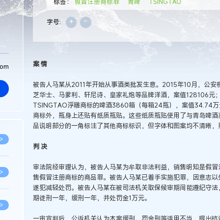
标签：
假冒注册商标罪
青啤
TSINGTAO
+
-
字号:
案 情
com
被告人马某从2011年开始从事酒类批发生意。2015年10月，
芝华士、马爹利、轩尼诗、皇家礼炮等品牌洋酒，案值128106
TSINGTAO浮雕商标的啤酒3860箱（每箱24瓶），案值34.
商标外，瓶身上还贴有纸质瓶贴。这些纸质瓶贴使用了与青岛啤酒
品说明部分的一角标注了其他商标标识，但字体和图案均不清晰，
>
判 决
审法院经审理认为，被告人马某为牟取非法利益，销售明知是假冒
>
售假冒注册商标的商品罪。被告人马某已着手实施犯罪，因意志以
遂犯减轻处罚。被告人马某在被司法机关取保候审期间能遵纪守法
期徒刑一年，缓刑一年，并处罚金1万元。
>
一审宣判后，公诉机关认为本案缓刑、罚金刑等适用不当，提出抗