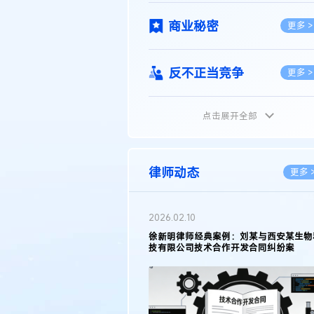
商业秘密
更多 >
反不正当竞争
更多 >
点击展开全部
植物新品种
更多 >
地理标志
更多 >
律师动态
更多 
集成电路布图设计
更多 >
2026.02.10
权律师徐新明接受《中国经营
徐新明律师经典案例：刘某与西安某生物
技术革新下知识产权保护面临新
技有限公司技术合作开发合同纠纷案
技术合同
策略
更多 >
传统文化
更多 >