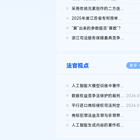
2026.0
采用传统元素创作的二方连续装饰图案作品的独创性及侵权对比认定
2026.0
2025年度江苏省专利预审典型案例
2026.0
“算”出来的参数能否“算数”？
2026.0
浙江司法服务保障最具竞争力营商环境建设典型案例（第二批）含侵...
2026.0
法官视点
更多 
人工智能大模型训练中著作权的合理使用
2026.0
数据权益竞争法保护的裁判路径构建
2026.0
平行进口商标侵权司法判定规则的困境与纾解
2026.0
商标犯罪法益及罪与非罪界限研究
2026.0
人工智能生成内容的著作权司法认定：演进逻辑、现实困境与规则建...
2026.0