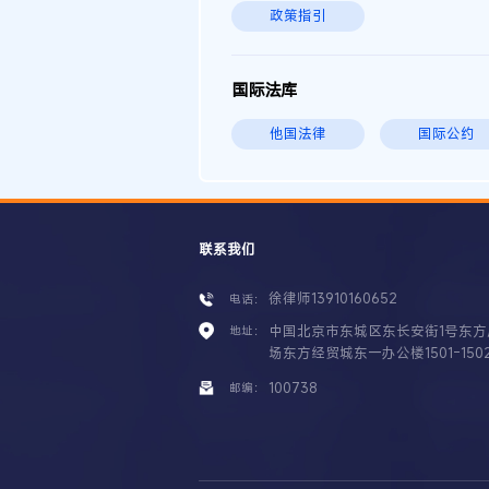
政策指引
国际法库
他国法律
国际公约
联系我们
徐律师13910160652
电话：
中国北京市东城区东长安街1号东方
地址：
场东方经贸城东一办公楼1501-150
100738
邮编：