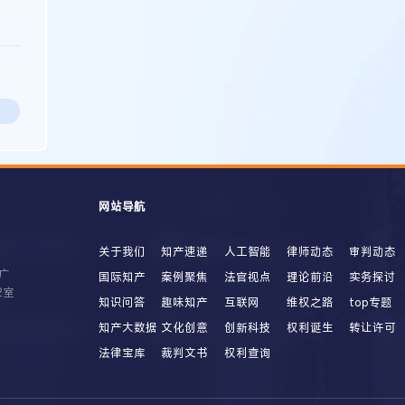
网站导航
关于我们
知产速递
人工智能
律师动态
审判动态
广
国际知产
案例聚焦
法官视点
理论前沿
实务探讨
2室
知识问答
趣味知产
互联网
维权之路
top专题
知产大数据
文化创意
创新科技
权利诞生
转让许可
法律宝库
裁判文书
权利查询