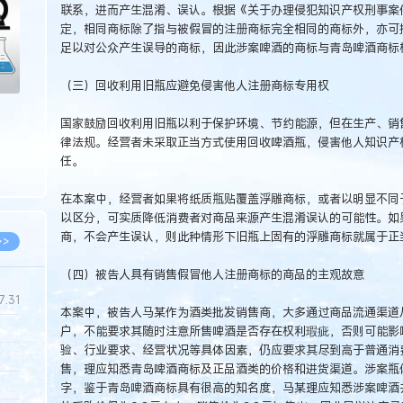
联系，进而产生混淆、误认。根据《关于办理侵犯知识产权刑事案
定，相同商标除了指与被假冒的注册商标完全相同的商标外，亦可
足以对公众产生误导的商标，因此涉案啤酒的商标与青岛啤酒商标
（三）回收利用旧瓶应避免侵害他人注册商标专用权
国家鼓励回收利用旧瓶以利于保护环境、节约能源，但在生产、销售
律法规。经营者未采取正当方式使用回收啤酒瓶，侵害他人知识产
任。
在本案中，经营者如果将纸质瓶贴覆盖浮雕商标，或者以明显不同
以区分，可实质降低消费者对商品来源产生混淆误认的可能性。如
商，不会产生误认，则此种情形下旧瓶上固有的浮雕商标就属于正
>>
（四）被告人具有销售假冒他人注册商标的商品的主观故意
7.31
本案中，被告人马某作为酒类批发销售商，大多通过商品流通渠道
户，不能要求其随时注意所售啤酒是否存在权利瑕疵，否则可能影
验、行业要求、经营状况等具体因素，仍应要求其尽到高于普通消
5.14
售，理应知悉青岛啤酒商标及正品酒类的价格和进货渠道。涉案瓶体
5.08
字，鉴于青岛啤酒商标具有很高的知名度，马某理应知悉涉案啤酒