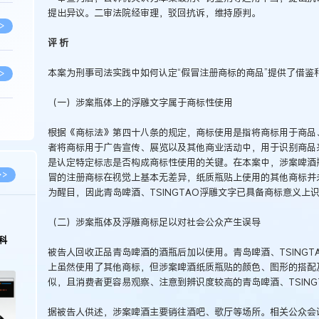
提出异议。二审法院经审理，驳回抗诉，维持原判。
>
评 析
本案为刑事司法实践中如何认定“假冒注册商标的商品”提供了借鉴
>
（一）涉案瓶体上的浮雕文字属于商标性使用
>
根据《商标法》第四十八条的规定，商标使用是指将商标用于商品
者将商标用于广告宣传、展览以及其他商业活动中，用于识别商品
是认定特定标志是否构成商标性使用的关键。在本案中，涉案啤酒瓶
>
>>
冒的注册商标在视觉上基本无差异，纸质瓶贴上使用的其他商标并
为醒目，因此青岛啤酒、TSINGTAO浮雕文字已具备商标意义上
>
（二）涉案瓶体及浮雕商标足以对社会公众产生误导
科
被告人回收正品青岛啤酒的酒瓶后加以使用。青岛啤酒、TSING
>
上虽然使用了其他商标，但涉案啤酒纸质瓶贴的颜色、图形的搭配
似，且消费者更容易观察、注意到辨识度较高的青岛啤酒、TSING
据被告人供述，涉案啤酒主要销往酒吧、歌厅等场所。相关公众会
>