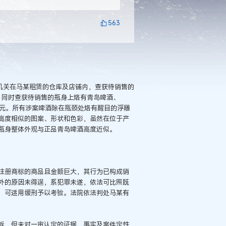
563
公安机关在马某租赁的仓库及店铺内，查获待销售的
元；同时查获待销售的瓶身上烙有青岛啤酒、
74万元。所有涉案啤酒除在瓶颈处烙有醒目的浮雕
高度相似的图案、形状和色彩，虽然在位于产
瓶身整体外观与正品青岛啤酒高度近似。
注册商标的商品且金额巨大，其行为已构成销
外的原因未得逞，系犯罪未遂，依法可比照既
，可适用缓刑予以考验。法院依法判处马某有
诉，但未对一审认定的证据、事实及案件定性