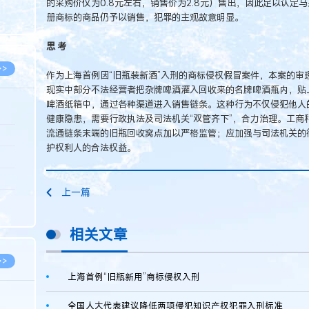
的采购价仅为0.8元左右，销售价为2.8元）售出，因此足以认定
8.05
册商标的商品仍予以销售，犯罪的主观故意明显。
8.05
思 考
>>
作为上海首例因“旧瓶装新酒”入刑的商标侵权假冒案件，本案的审
现实中部分不法经营者把杂牌啤酒灌入回收来的名牌啤酒瓶内，贴
啤酒纸箱中，通过各种渠道进入销售链条。这种行为不仅侵犯他人
健康隐患，需要行政执法及司法机关“双管齐下”，合力治理。工商
流通链条末端的旧瓶回收窝点加以严格监管；应加强与司法机关的
8.06
护权利人的合法权益。
8.05
8.05
上一篇
8.04
8.04
相关文章
>>
上海首例“旧瓶新用”商标侵权入刑
全国人大代表建议降低两项侵犯知识产权犯罪入刑标准