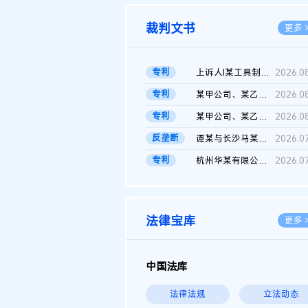
裁判文书
更多 
专利
上诉人I某工具制品有限公司与被上诉人程某及一审被告中华人民共和...
2026.0
专利
某甲公司、某乙公司、某丙公司申请诉前行为保全复议裁定书
2026.0
专利
某甲公司、某乙公司、官某与某丙公司专利申请权权属纠纷 二审判决...
2026.0
反垄断
谭某与长沙马某堆农产品股份有限公司滥用市场支配地位纠纷二审裁...
2026.0
专利
杭州华某有限公司与菲某有限公司侵害发明专利权纠纷
2026.0
法律宝库
更多 
中国法库
法律法规
立法动态