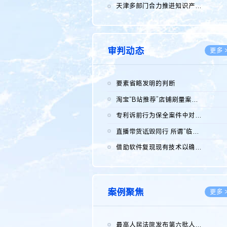
2026.0
天津多部门合力推进知识产权保护工作
2026.0
审判动态
更多 
要素省略发明的判断
2026.0
淘宝“B站推荐”店铺刷量案维持原判，两被告连带赔偿150万元
2026.0
专利诉前行为保全案件中对仿制药申请人曾作出三类声明的考量及违...
2026.0
直播带货诋毁同行 所谓“临场发挥”不免责
2026.0
借助软件复现现有技术以确认相关参数特征是否被公开
2026.0
案例聚焦
更多 
最高人民法院发布第六批人民法院种业知识产权司法保护典型案例 含...