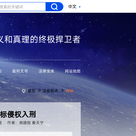
中文
义和真理的终极捍卫者
态
裁判文书
法律宝库
网站地图
>
>
首页
法官视点
商标
商标侵权入刑
院
作者：商建刚 秦天宁