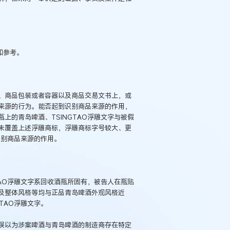
和参考。
、商品包装或者容器以及商品交易文书上，或
来源的行为。能否起到识别商品来源的作用，
上的青岛啤酒、TSINGTAO浮雕文字与被假
未覆盖上述浮雕商标，浮雕商标字号较大、更
识别商品来源的作用。
TAO浮雕文字系回收酒瓶所固有，被告人在瓶贴
及整体风格等均与正品青岛啤酒外观风格近
TAO浮雕文字。
误以为涉案啤酒与青岛啤酒的制造商存在特定