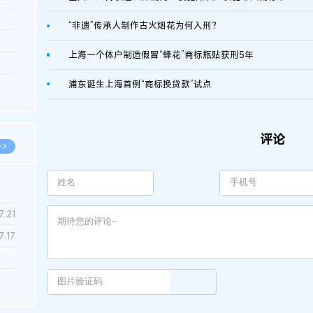
3.26
“非遗”传承人制作古火烟花为何入刑？
8.06
上海一个体户制造假冒“蜂花”商标瓶贴获刑5年
8.04
浦东诞生上海首例“商标换贷款”试点
8.04
8.03
评论
>>
7.28
7.21
7.17
7.02
6.22