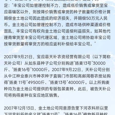
定：“丰宝公司如管理控制不力，造成低价销售或窜货至宝
应县辖区以外，则按降价销售或窜货的种子数量和价格计算
赔偿金土地公司因此造成的经济损失，并赔偿50万元人民
币。金土地公司如管理控制不力，造成市场供种渠道或价格
混乱，丰宝公司有权向金土地公司追偿利益损失。如其他代
理商窜货至丰宝公司代理区域，金土地公司将协助丰宝公司
按窜货数量将窜货方的相应返利补偿给丰宝公司。”
2007年9月21日，宝应县天补农资经营有限公司（以下简称
天补公司）从如东县种子公司分别购进“扬麦13号”30000
斤、“扬麦16号”10000斤。2007年9月22日，天补公司分别
从中江种业泰兴市神农种子直销门市部和高邮周巷农技站购
得“扬麦 11号”49500斤、“扬麦13号”40000斤。以上所购麦
种均为金土地公司提供的专版包装麦种。此后，被告天补公
司将购得麦种在宝应地区销售。
2007年12月13日，金土地公司同意原告里下河农科所以里
下河农科所的名义就“扬麦11号”、“扬麦16号”植物新品种权