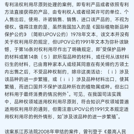
专利法权利用尽原则处理的案例，即专利产品或者依照专利
方法直接获得的产品，由专利权人或者经其许可的单位、个
人售出后，使用、许诺销售、销售、进口该产品的，不视为
侵权。值得注意的是，虽然我国加入的是《国际植物新品种
保护公约》（简称UPOV公约）1978年文本，该文本并没有
关于权利用尽的规定，但UPOV公约1991年文本为弥补该缺
憾，于第16条对权利用尽作出了明确规定，即“受保护品种
的材料或第14条（５）款所指品种的材料，或任何从该材料
衍生的材料，已由育种家本人或经其同意在有关缔约方领土
内出售之后，不受品种权制约，除非这类活动：（ｉ）涉及
该品种的进一步繁殖，或（ｉｉ）涉及品种材料出口，使其
繁殖，而进口国并不保护该品种所在的植物属或种。但出口
材料用于最终消费的情况例外”。可见，在我国司法实践
中，品种权领域适用权利用尽原则，符合知识产权领域普遍
适用权利用尽的通则，但需注意UPOV公约1991文本规定适
用权利用尽的例外情形，如“涉及该品种的进一步繁殖”。
该案系江苏法院2008年审结的案件，曾刊登于《最高人民