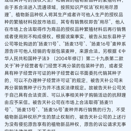
或经其许可的授权人生产和销售的植物新品种的繁殖材料，
由于系合法进入流通领域，按照知识产权法“权利用尽原
理”，植物新品种权人将其生产或者许可他人生产的授权品
种的繁殖材料投放市场后，其专有销售权即告“用尽”，他人
在市场上合法取得作为商品的授权品种繁殖材料后再行销售
或者使用则不构成侵权。根据该案事实，被告从如东县种子
公司等处购进的“扬麦11号”、“扬麦13号”、“扬麦16号”麦种系
原告许可他人经销的专版包装麦种，来源合法。另根据《中
华人民共和国种子法》（2004年修订）第二十九条第二款
关于“种子经营者专门经营不再分装的包装种子的，或者受
具有种子经营许可证的种子经营者以书面委托代销其种子
的，可以不办理种子经营许可证”的规定，被告天补公司未
再分装销售种子行为并不违反法律规定。故被告天补公司关
于自己具有合法资质、可以从事相关种子购销活动的抗辩理
由应予采信。被告天补公司在市场上合法取得“扬麦11
号”、“扬麦13号”、“扬麦16号”麦种并再行销售的行为，不受
植物新品种权所产生的禁止权制约，被告天补公司的上述行
为没有侵犯原告享有的植物新品种权，原告的诉讼请求无事