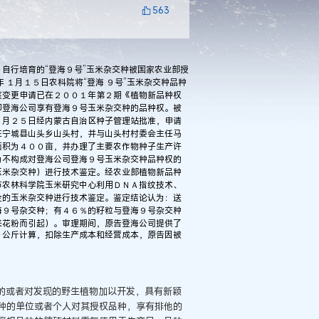
563
自行培育的“登海９号”玉米杂交种被国家农业部授
 １月１５日农科院将“登海 ９号”玉米杂交种品种
该变更申请已在２００１年第２期《植物新品种权
即登海公司享有登海９号玉米杂交种的品种权。被
５月２５日经内蒙古自治区种子管理站批准，申请
在宁城县山头乡山头村，并与山头村村委会主任马
面积为４００亩，并办理了主要农作物种子生产许
为不构成对登海公司登海９号玉米杂交种品种权的
玉米杂交种）进行技术鉴定。经农业部植物新品种
市农林科学院玉米研究中心利用ＤＮＡ指纹技术、
全的玉米杂交种进行技术鉴定。鉴定结论认为：送
海９号杂交种；有４６％的籽粒与登海９号杂交种
来花粉而引起）。审理期间，原告登海公司提供了
０公斤计算，扣除生产成本和经营成本，原告因被
的或者对发现的野生植物加以开发，具有新颖
种的单位或者个人对其授权品种，享有排他的