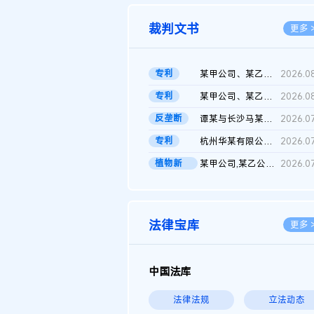
裁判文书
更多 
专利
某甲公司、某乙公司、某丙公司申请诉前行为保全复议裁定书
2026.0
专利
某甲公司、某乙公司、官某与某丙公司专利申请权权属纠纷 二审判决...
2026.0
反垄断
谭某与长沙马某堆农产品股份有限公司滥用市场支配地位纠纷二审裁...
2026.0
专利
杭州华某有限公司与菲某有限公司侵害发明专利权纠纷
2026.0
植物新
某甲公司,某乙公司,某门市部,某丙公司植物新品种临时保护期使用费...
2026.0
品..
法律宝库
更多 
中国法库
法律法规
立法动态