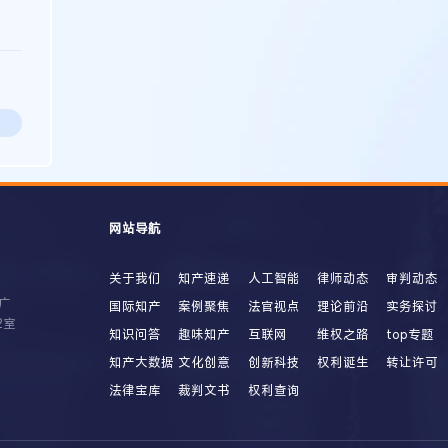
网站导航
关于我们
知产速递
人工智能
律师动态
审判动态
广
国际知产
案例聚焦
法官视点
理论前沿
实务探讨
2室
知识问答
趣味知产
互联网
维权之路
top专题
知产大数据
文化创意
创新科技
权利诞生
转让许可
法律宝库
裁判文书
权利查询