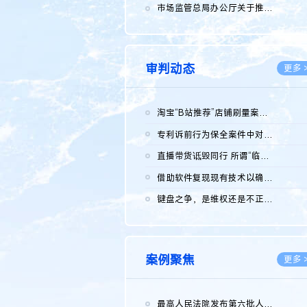
2026.0
市场监管总局办公厅关于推广第一批全国商业秘密保护创新试点典型...
2026.0
审判动态
更多 
淘宝“B站推荐”店铺刷量案维持原判，两被告连带赔偿150万元
2026.0
专利诉前行为保全案件中对仿制药申请人曾作出三类声明的考量及违...
2026.0
直播带货诋毁同行 所谓“临场发挥”不免责
2026.0
借助软件复现现有技术以确认相关参数特征是否被公开
2026.0
键盘之争，是维权还是不正当竞争？
2026.0
案例聚焦
更多 
最高人民法院发布第六批人民法院种业知识产权司法保护典型案例 含...