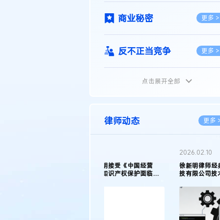
商业秘密
更多 >
反不正当竞争
更多 >
点击展开全部
植物新品种
更多 >
地理标志
更多 >
律师动态
更多 
集成电路布图设计
更多 >
2026.02.10
权律师徐新明接受《中国经营
徐新明律师经典案例：刘某与西安某生物
技术革新下知识产权保护面临新
技有限公司技术合作开发合同纠纷案
技术合同
策略
更多 >
传统文化
更多 >