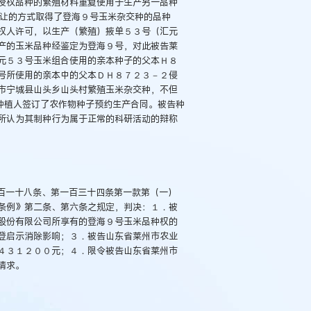
授权品种的繁殖材料重复使用于生产另一品种
转让的方式取得了登海９号玉米杂交种的品种
权人许可，以生产（繁殖）掖单５３号（汇元
产的玉米品种经鉴定为登海９号，对此被告莱
元５３号玉米组合使用的亲本种子的父本Ｈ８
号所使用的亲本中的父本ＤＨ８７２３－２侵
市宁城县山头乡山头村繁殖玉米杂交种，不但
种植人签订了农作物种子预约生产合同。被告种
所认为其制种行为属于正常的科研活动的辩称
百一十八条、第一百三十四条第一款第（一）
条例》第二条、第六条之规定，判决：１．被
股份有限公司所享有的登海９号玉米品种权的
登启示消除影响；３．被告山东省莱州市农业
４３１２００元；４．限令被告山东省莱州市
请求。