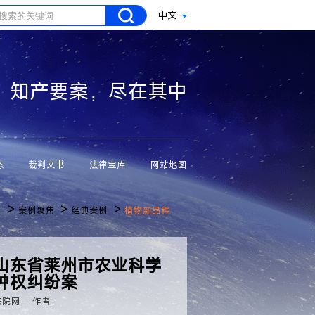
中文
知产要案，尽在其中
态
裁判文书
法律宝库
网站地图
>
>
>
页
案例聚焦
经典案例
植物新品种
山东省莱州市农业科学
种权纠纷案
法院网
作者：