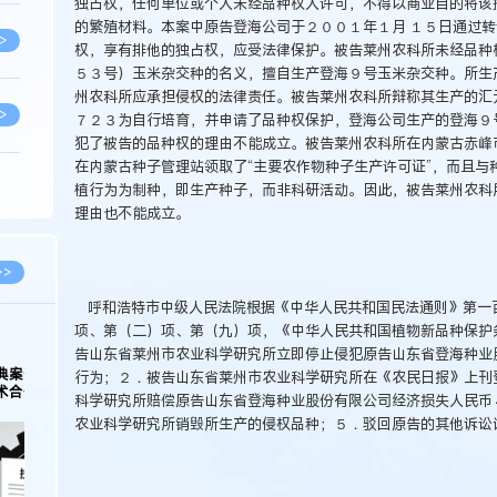
独占权，任何单位或个人未经品种权人许可，不得以商业目的将该
的繁殖材料。本案中原告登海公司于２００１年１月 １５日通过
>
权，享有排他的独占权，应受法律保护。被告莱州农科所未经品种
５３号）玉米杂交种的名义，擅自生产登海９号玉米杂交种。所生
州农科所应承担侵权的法律责任。被告莱州农科所辩称其生产的汇
>
７２３为自行培育，并申请了品种权保护，登海公司生产的登海９
犯了被告的品种权的理由不能成立。被告莱州农科所在内蒙古赤峰
在内蒙古种子管理站领取了“主要农作物种子生产许可证”，而且与
植行为为制种，即生产种子，而非科研活动。因此，被告莱州农科
>
理由也不能成立。
>
>>
呼和浩特市中级人民法院根据《中华人民共和国民法通则》第一
项、第（二）项、第（九）项，《中华人民共和国植物新品种保护
>
告山东省莱州市农业科学研究所立即停止侵犯原告山东省登海种业
科
行为；２．被告山东省莱州市农业科学研究所在《农民日报》上刊
科学研究所赔偿原告山东省登海种业股份有限公司经济损失人民币
>
农业科学研究所销毁所生产的侵权品种；５．驳回原告的其他诉讼
>