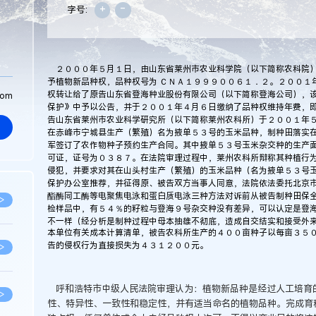
+
-
字号:
２０００年５月１日，由山东省莱州市农业科学院（以下简称农科院）
予植物新品种权，品种权号为 ＣＮＡ１９９９００６１．２。２００１年
权转让给了原告山东省登海种业股份有限公司（以下简称登海公司），
com
保护》中予以公告，并于２００１年４月６日缴纳了品种权维持年费，
告山东省莱州市农业科学研究所（以下简称莱州农科所）于２００１年
在赤峰市宁城县生产（繁殖）名为掖单５３号的玉米品种，制种田落实
军签订了农作物种子预约生产合同。其中掖单５３号玉米杂交种的生产
可证，证号为０３８７。在法院审理过程中，莱州农科所辩称其种植行
侵犯，并要求对其在山头村生产（繁殖）的玉米品种（名为掖单５３号
保护办公室推荐，并征得原、被告双方当事人同意，法院依法委托北京
酯酶同工酶等电聚焦电泳和蛋白质电泳三种方法对诉前从被告制种田保
>
检样品中，有５４％的籽粒与登海９号杂交种没有差异，可以认定是登
不一样（经分析是制种过程中母本抽雄不彻底，造成自交结实和接受外
本单位有关成本计算清单，被告农科所生产的４００亩种子以每亩３５
告的侵权行为直接损失为４３１２００元。
>
呼和浩特市中级人民法院审理认为：植物新品种是经过人工培育
>
性、特异性、一致性和稳定性，并有适当命名的植物品种。完成育