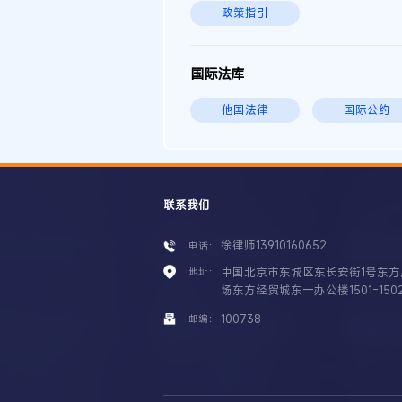
政策指引
国际法库
他国法律
国际公约
联系我们
徐律师13910160652
电话：
中国北京市东城区东长安街1号东方
地址：
场东方经贸城东一办公楼1501-150
100738
邮编：