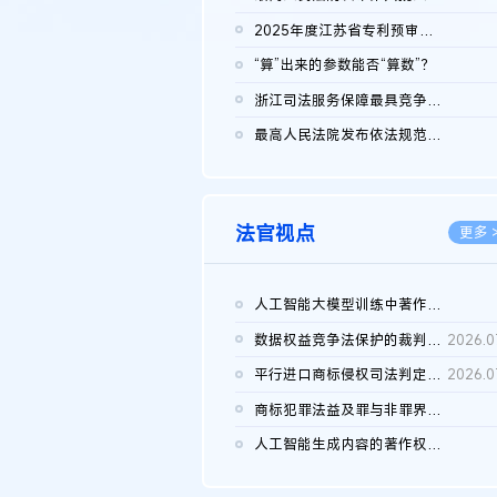
2026.0
2025年度江苏省专利预审典型案例
2026.0
“算”出来的参数能否“算数”？
2026.0
浙江司法服务保障最具竞争力营商环境建设典型案例（第二批）含侵...
2026.0
最高人民法院发布依法规范平台经营、保护消费者合法权益典型案例...
2026.0
法官视点
更多 
人工智能大模型训练中著作权的合理使用
2026.0
数据权益竞争法保护的裁判路径构建
2026.0
平行进口商标侵权司法判定规则的困境与纾解
2026.0
商标犯罪法益及罪与非罪界限研究
2026.0
人工智能生成内容的著作权司法认定：演进逻辑、现实困境与规则建...
2026.0