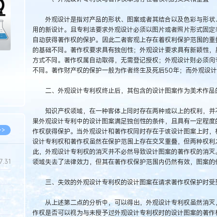
外观设计是指对产品的形状、图案或者其结合以及色彩与形状、
用的新设计。且专利法要求外观设计必须以图片或者照片形式固定
自动获得著作权的保护。因此二者客观上存在着权利保护范围的重叠
的基础不同。著作权要求具有独创性；外观设计要求具有新颖性，具
方式不同。著作权属自动取得，无需登记授权；外观设计则必须向专
不同。著作财产权的保护一般为作者终生及死后50年；而外观设计
二、外观设计专利权终止后，其包含的设计图案作为美术作品
知识产权领域，在一种客体上同时存在两种或以上的权利，并不
果外观设计专利中的设计图案满足独创性的条件，且具有一定程度
>>
作权获得保护。当外观设计和著作权同时存在于该设计图案上时，
设计专利权和著作权虽然在保护范围上存在交叉重叠，但两种权利
此，外观设计专利权的消灭并不必然导致设计图案的著作权的消灭
领域失去了法律效力，但其在著作权保护范围内仍然有效，图案的
7.31
三、失效的外观设计专利权的设计图案在请求著作权保护时受
5.14
从上述第二点的分析中，可以得出，外观设计专利权虽然消灭，
5.08
作权是否可以视为与未授予过外观设计专利权时的设计图案的著作