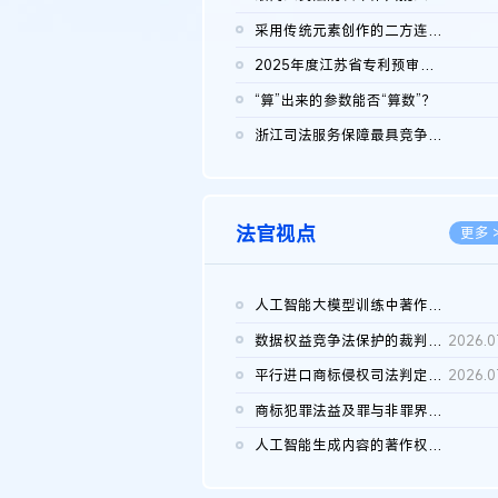
2026.0
采用传统元素创作的二方连续装饰图案作品的独创性及侵权对比认定
2026.0
2025年度江苏省专利预审典型案例
2026.0
“算”出来的参数能否“算数”？
2026.0
浙江司法服务保障最具竞争力营商环境建设典型案例（第二批）含侵...
2026.0
法官视点
更多 
人工智能大模型训练中著作权的合理使用
2026.0
数据权益竞争法保护的裁判路径构建
2026.0
平行进口商标侵权司法判定规则的困境与纾解
2026.0
商标犯罪法益及罪与非罪界限研究
2026.0
人工智能生成内容的著作权司法认定：演进逻辑、现实困境与规则建...
2026.0