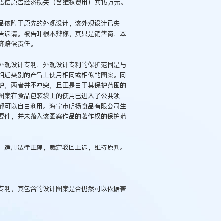
赔偿原告经济损失（含维权费用）共15万元。
依附于原先的外观设计，该外观设计已失
告诉请。被告叶根木辩称，其只是销售商，本
济赔偿责任。
观设计专利，外观设计专利的保护范围是与
相近类别的产品上使用相同或相似的图案。同
护，两者并不冲突，且正是由于其保护范围的
图案在食品包装袋上的使用已进入了公共领
都可以自由利用。海宁市明扬食品有限公司生
要件，并未落入该图案作品的著作权的保护范
，适用法律正确，裁定驳回上诉，维持原判。
利，其包含的设计图案是否仍然可以依据著