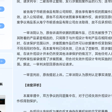
院，请求判令：二被告停止复制、发行涉案图案作品的行为；连带
>
被告海宁市明扬食品有限公司辩称，原告享有著作权的图案作品
效，进入公知领域，原告不应再对该图案享有著作权，请求驳回原
案争议商品系从海宁市明扬食品有限公司合法取得，故不应承担经
>
一审法院认为，原告诉请所依据的图案作品，已在先被授予了外
其附着的产品紧密相连的，只局限于与外观设计专利产品在相同或
>
时，在该保护范围以外，涉案图案作品仍然可以依据著作权受到保
不同而同时存在。而本案专利已经失效，已失去了垄断性，即涉案
域，在该外观设计并未仍然受其他法律保护的情况下，其他任何人
产的榨菜包装袋使用了涉案图案，符合对失效外观设计专利实施的
>
>>
围。据此，一审判决驳回原告诉讼请求。
一审宣判后，原告提起上诉。二审法院认为原判认定事实清楚
>
科
【法官评析】
>
本案审理中，双方争议的问题集中在，对于已经失效外观设计专
作权得到保护。
>
一、外观设计专利权与著作权本身存在着权利的交叉和重叠