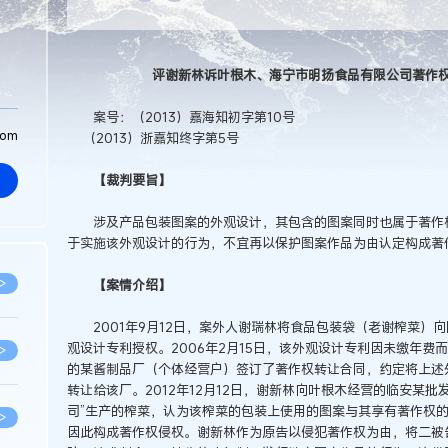
评谢新林诉叶根木、海宁市明扬食品有限公司著作
案号：（2013）嘉海知初字第10号
com
（2013）浙嘉知终字第5号
【裁判要旨】
涉及产品包装图案的外观设计，其包含的图案同时也属于著作权
于实施该外观设计的行为，不宜再以保护图案作品为由认定构成著
>
【案情介绍】
2001年9月12日，案外人谢瑞林将食品包装袋（老谢榨菜）
观设计专利授权。2006年2月15日，该外观设计专利因未缴年费
>
的某酱制品厂（个体经营户）签订了著作权转让合同，约定将上述
转让给该厂。2012年12月12日，谢新林向叶根木经营的临安某
司”生产的榨菜，认为该榨菜的包装上使用的图案与其享有著作权
>
因此构成著作权侵权。谢新林作为原告以侵犯著作权为由，将二被