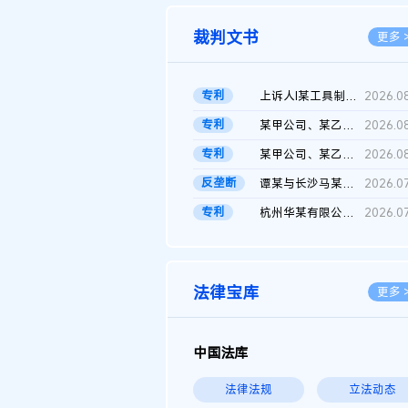
裁判文书
更多 
专利
上诉人I某工具制品有限公司与被上诉人程某及一审被告中华人民共和...
2026.0
专利
某甲公司、某乙公司、某丙公司申请诉前行为保全复议裁定书
2026.0
专利
某甲公司、某乙公司、官某与某丙公司专利申请权权属纠纷 二审判决...
2026.0
反垄断
谭某与长沙马某堆农产品股份有限公司滥用市场支配地位纠纷二审裁...
2026.0
专利
杭州华某有限公司与菲某有限公司侵害发明专利权纠纷
2026.0
法律宝库
更多 
中国法库
法律法规
立法动态