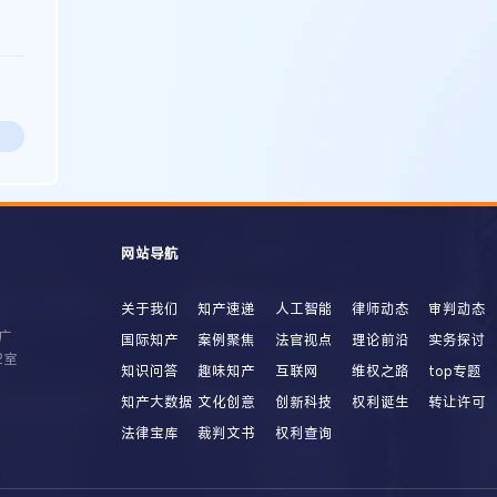
网站导航
关于我们
知产速递
人工智能
律师动态
审判动态
广
国际知产
案例聚焦
法官视点
理论前沿
实务探讨
2室
知识问答
趣味知产
互联网
维权之路
top专题
知产大数据
文化创意
创新科技
权利诞生
转让许可
法律宝库
裁判文书
权利查询