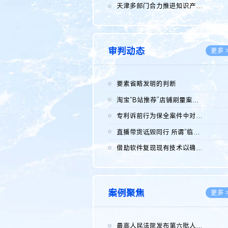
2026.0
天津多部门合力推进知识产权保护工作
2026.0
审判动态
更多 
要素省略发明的判断
2026.0
淘宝“B站推荐”店铺刷量案维持原判，两被告连带赔偿150万元
2026.0
专利诉前行为保全案件中对仿制药申请人曾作出三类声明的考量及违...
2026.0
直播带货诋毁同行 所谓“临场发挥”不免责
2026.0
借助软件复现现有技术以确认相关参数特征是否被公开
2026.0
案例聚焦
更多 
最高人民法院发布第六批人民法院种业知识产权司法保护典型案例 含...