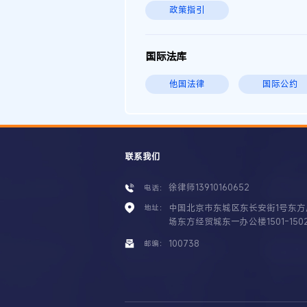
政策指引
国际法库
他国法律
国际公约
联系我们
徐律师13910160652
电话：
中国北京市东城区东长安街1号东方
地址：
场东方经贸城东一办公楼1501-150
100738
邮编：