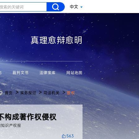
中文
真理愈辩愈明
态
裁判文书
法律宝库
网站地图
>
>
>
首页
实务探讨
司法机关
版权
不构成著作权侵权
国知识产权报
563