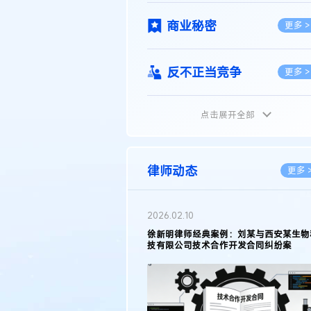
商业秘密
更多 >
反不正当竞争
更多 >
点击展开全部
植物新品种
更多 >
地理标志
更多 >
律师动态
更多 
集成电路布图设计
更多 >
2026.02.10
权律师徐新明接受《中国经营
徐新明律师经典案例：刘某与西安某生物
技术革新下知识产权保护面临新
技有限公司技术合作开发合同纠纷案
技术合同
策略
更多 >
传统文化
更多 >