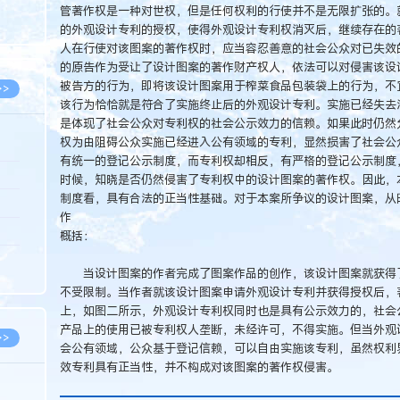
管著作权是一种对世权，但是任何权利的行使并不是无限扩张的。
8.05
的外观设计专利的授权，使得外观设计专利权消灭后，继续存在的
8.05
人在行使对该图案的著作权时，应当容忍善意的社会公众对已失效
的原告作为受让了设计图案的著作财产权人，依法可以对侵害该设
被告方的行为，即将该设计图案用于榨菜食品包装袋上的行为，不
>>
该行为恰恰就是符合了实施终止后的外观设计专利。实施已经失去
是体现了社会公众对专利权的社会公示效力的信赖。如果此时仍然
权为由阻碍公众实施已经进入公有领域的专利，显然损害了社会公
有统一的登记公示制度，而专利权却相反，有严格的登记公示制度
8.06
时候，知晓是否仍然侵害了专利权中的设计图案的著作权。因此，
制度看，具有合法的正当性基础。对于本案所争议的设计图案，从
8.05
作
8.05
概括：
8.04
当设计图案的作者完成了图案作品的创作，该设计图案就获得了
8.04
不受限制。当作者就该设计图案申请外观设计专利并获得授权后，
上，如图二所示，外观设计专利权同时也是具有公示效力的，社会
产品上的使用已被专利权人垄断，未经许可，不得实施。但当外观
>>
会公有领域，公众基于登记信赖，可以自由实施该专利，虽然权利
效专利具有正当性，并不构成对该图案的著作权侵害。