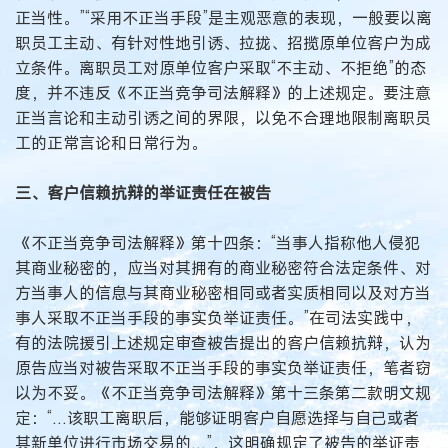
正当性。”“采用不正当手段”是主观恶意的表现，一般要以离
职员工主动、有针对性地引诱、拉拢、招揽原单位客户为成
立条件。离职员工对原单位客户采取“不主动、不拒绝”的态
度，并不违反《不正当竞争司法解释》的上述规定。要注意
正当言论和主动引诱之间的界限，以免不合理地限制离职员
工的正常言论和日常行为。
三、客户信赖抗辩的举证责任在被告
《不正当竞争司法解释》第十四条：“当事人指称他人侵犯
其商业秘密的，应当对其拥有的商业秘密符合法定条件、对
方当事人的信息与其商业秘密相同或者实质相同以及对方当
事人采取不正当手段的事实负举证责任。”在司法实践中，
有的法院援引上述规定审查被告提出的客户信赖抗辩，认为
原告应当对被告采取不正当手段的事实负举证责任，笔者窃
以为不妥。《不正当竞争司法解释》第十三条第二款明文规
定：“…该职工离职后，能够证明客户自愿选择与自己或者
其新单位进行市场交易的…”，这明确规定了被告的举证责