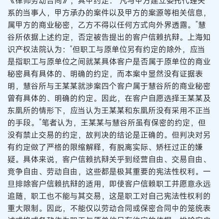
《律师劳动合同》，其中约定：“凡与甲方建立委托代理关
系的当事人，甲方承办的案件以及甲方的案源等相关信息，
属甲方的商业秘密，乙方不得以任何方式向外界透露。”慧
谷所依据上述约定，否定被告提出的客户信赖抗辩。上海知
识产权法院认为：“但职工与原单位另有约定的除外，应当
是指职工与原单位之间就某具体客户是否属于原单位的商业
秘密具有具体的、明确的约定，而本案中显然没有证据表
明，慧谷所与王某某就涉案四个客户属于慧谷所的商业秘密
曾有具体的、明确的约定。因此，在客户自愿选择王某某及
东凰所的情形下，应当认为王某某和东凰所没有采用不正当
的手段。”笔者认为，王某某与慧谷所虽有保密的约定，但
没有禁止交易的约定，故判决的结论是正确的。但判决对另
有约定做了严格的限缩解释，有脱离实际、矫枉过正的嫌
疑。具体来说，客户信赖抗辩关乎到经营自由、交易自由、
竞争自由、劳动自由，这些都是极其重要的宪法性权利。一
旦排除客户信赖抗辩的适用，即使客户信赖职工并愿意永远
追随，职工也不能与其交易，这是职工对自己宪法性权利的
重大限制。因此，不能仅以劳动合同或保密合同中的笼统表