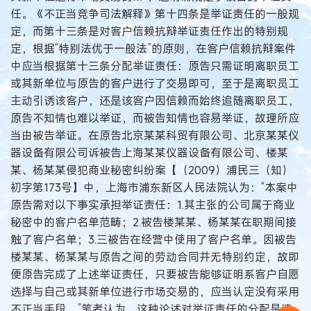
任。《不正当竞争司法解释》第十四条是举证责任的一般规
定，而第十三条是对客户信赖抗辩举证责任作出的特别规
定，根据“特别法优于一般法”的原则，在客户信赖抗辩案件
中应当根据第十三条分配举证责任：原告只需证明离职员工
或其新单位与原告的客户进行了交易即可，至于是离职员工
主动引诱该客户，还是该客户因信赖而始终追随离职员工，
原告不知情也难以举证，而被告知情也容易举证，故理所应
当由被告举证。在原告北京某某科贸有限公司、北京某某仪
器设备有限公司诉被告上海某某仪器设备有限公司、楼某
某、杨某某侵犯商业秘密纠纷案【（2009）浦民三（知）
初字第173号】中，上海市浦东新区人民法院认为：“本案中
原告需对以下事实承担举证责任：1.其主张的公司属于商业
秘密中的客户名单范畴；2.被告楼某某、杨某某在职期间接
触了客户名单；3.三被告在经营中使用了客户名单。因被告
楼某某、杨某某与原告之间的劳动合同并无特别约定，故即
便原告完成了上述举证责任，只要被告能够证明系客户自愿
选择与自己或其新单位进行市场交易的，应当认定没有采用
不正当手段。”笔者认为，这种论述对举证责任的分配是清