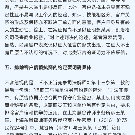
题，但是并未举出足够反证。此外，客户选择本身具有不稳
定性且不易与职工个人的经验、知识、技能相区分，客户关
系的形成及保持亦不取决于单方面的意愿，客户自身具有较
大的主动性。综上，在案证据尚不足以证明赵某某、凯洛格
公司侵害商业秘密。”对上述判决的论述，笔者深表赞同。
当然，如果客户表态仅以证人证言的形式出现，在证人不出
庭且原告不认可的情况下，对此类证言的证明力不应采信。
五、排除客户信赖抗辩的约定要明确具体
不容忽视的是，《不正当竞争司法解释》第十三条第二款的
最后一句话：“但职工与原单位另有约定的除外。”司法实践
中，有原告依据劳动合同中保守商业秘密、禁止使用或泄露
商业秘密的条款，以离职员工和原单位另有约定为由，要求
排除客户信赖抗辩的适用。在上海慧谷律师事务所诉王某
某、上海东凰律师事务所侵犯商业秘密案【（2016）沪73
民终24号】中，慧谷所（甲方）与王某某（乙方）签订