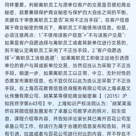
同样重要。判断离职员工与原单位客户的交易是否侵犯商业
秘密，就要兼顾保护商业秘密与保护四大自由之间的平衡，
关键在于审查离职员工是否“采用不正当手段”。在客户信息
属于商业秘密的情况下，离职员工不能使用该信息。但是，
必须注意两点：1.“不使用该客户信息”≠“不与该客户交易”：
如果是客户自愿选择与离职员工或者其新单位进行交易的，
则不能认定离职员工采用了不正当手段。2.“客户自愿选
择”≠“离职员工消极逃避”：如果离职员工积极主动地引诱原
单位的客户与其或新单位交易，当然应当认为采取了不正当
手段。稍退一步，如果离职员工以正常、中立、无针对性的
态度发布离职信息，也不宜仅仅以此为由认定采取了不正当
手段。在上海百花教育信息咨询服务有限公司诉上海卓基文
化传播有限公司、胡某某等侵犯商业秘密案【（2015）沪
知民终字第643号】中，上海知识产权法院认为：“胡某某虽
然在其微信朋友圈发布了卓基公司教学点的照片、招生信
息、课程介绍等内容，并告知评论家长其已离开百花公司至
卓基公司工作，但该行为属于合理的信息发布和告知，并没
有引诱、拉拢或者与百花公司进行对比的内容，并不存在不