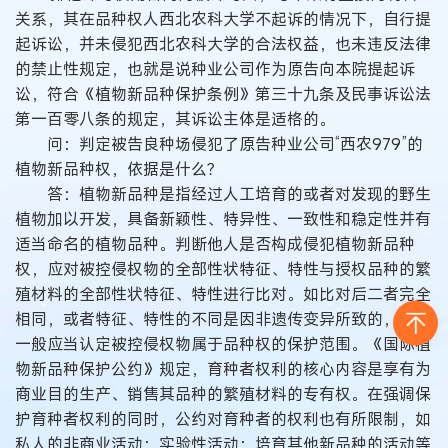
关系，其在品种权人西北农科大学不起诉的情况下，自行提
起诉讼，并未侵犯西北农科大学的合法权益，也未违反法律
的禁止性规定，也就是说种业公司作为原告向本院提起诉
讼，符合《植物新品种保护条例》第三十九条及民事诉讼法
第一百零八条的规定，其诉讼主体是适格的。
问：判定被告良种场侵犯了原告种业公司“西农979”的
植物新品种权，依据是什么？
答：植物新品种是指经过人工培育的或者对发现的野生
植物加以开发，具备新颖性、特异性、一致性和稳定性并有
适当命名的植物品种。判断他人是否构成侵犯植物新品种
权，应对被控侵权物的全部性状特征、特性与授权品种的繁
殖材料的全部性状特征、特性进行比对。如比对后二者完全
相同，或者特征、特性的不同是因非遗传变异所致的，法院
一般应当认定被控侵权物属于品种权的保护范围。《国际植
物新品种保护公约》规定，育种者权利的核心内容是享有为
商业目的生产、销售其品种的繁殖材料的专有权。在强调保
护育种者权利的同时，公约对育种者的权利也有所限制，如
私人的非商业活动；实验性活动；培育其他新品种的活动等