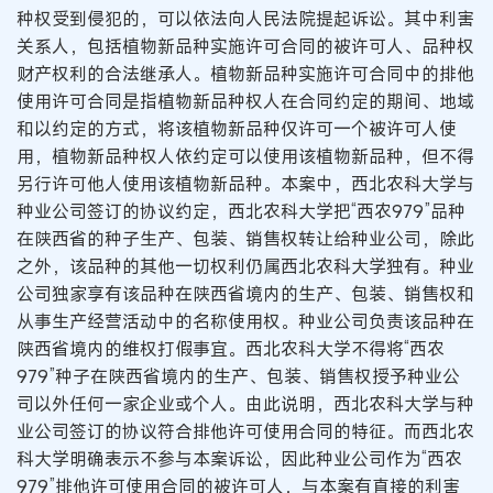
种权受到侵犯的，可以依法向人民法院提起诉讼。其中利害
关系人，包括植物新品种实施许可合同的被许可人、品种权
财产权利的合法继承人。植物新品种实施许可合同中的排他
使用许可合同是指植物新品种权人在合同约定的期间、地域
和以约定的方式，将该植物新品种仅许可一个被许可人使
用，植物新品种权人依约定可以使用该植物新品种，但不得
另行许可他人使用该植物新品种。本案中，西北农科大学与
种业公司签订的协议约定，西北农科大学把“西农979”品种
在陕西省的种子生产、包装、销售权转让给种业公司，除此
之外，该品种的其他一切权利仍属西北农科大学独有。种业
公司独家享有该品种在陕西省境内的生产、包装、销售权和
从事生产经营活动中的名称使用权。种业公司负责该品种在
陕西省境内的维权打假事宜。西北农科大学不得将“西农
979”种子在陕西省境内的生产、包装、销售权授予种业公
司以外任何一家企业或个人。由此说明，西北农科大学与种
业公司签订的协议符合排他许可使用合同的特征。而西北农
科大学明确表示不参与本案诉讼，因此种业公司作为“西农
979”排他许可使用合同的被许可人，与本案有直接的利害