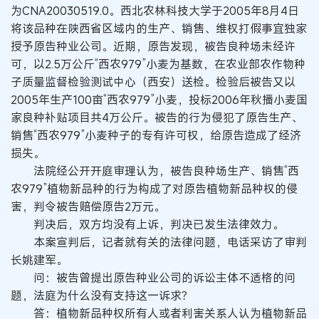
为CNA20030519.0。西北农林科技大学于2005年8月4日
将该品种在陕西省区域内的生产、销售、维权打假事宜独家
授予原告种业公司。近期，原告发现，被告良种场未经许
可，以2.5万公斤“西农979”小麦为基数，在农业部农作物种
子质量监督检验测试中心（西安）送检。检验后被告又以
2005年生产100亩“西农979”小麦，投标2006年秋播小麦国
家良种补贴项目共4万公斤。被告的行为侵犯了原告生产、
销售“西农979”小麦种子的专有许可权，给原告造成了经济
损失。
法院经公开开庭审理认为，被告良种场生产、销售“西
农979”植物新品种的行为构成了对原告植物新品种权的侵
害，判令被告赔偿原告2万元。
判决后，双方均没有上诉，判决已发生法律效力。
本案宣判后，记者就有关的法律问题，电话采访了审判
长姚建军。
问：被告曾提出原告种业公司的诉讼主体不适格的问
题，法庭为什么没有支持这一诉求？
答：植物新品种权所有人或者利害关系人认为植物新品