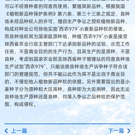
可以不经育种者的同意而使用、繁殖其新品种。根据我国
《植物新品种保护条例》第六条、第三十三条之规定，良种
场未经品种权人的许可，擅自生产争讼之授权植物新品种，
构成对种业公司排他实施“西农979”小麦新品种权的侵害。
而良种场称其为国家级原种场，种植“西农979”小麦是接受
陕西省农业行政主管部门下达承担新品种的试验、示范工作
任务，不是商业目的的生产行为，且其生产的是原种，不是
良种，考虑到国家农业部及陕西省种子管理站的同意良种场
生产试验“西农979”，只能说明良种场生产诉争种子符合该
部门的管理规范，但并不能以此作为其不是出自于商业目
的、不侵犯他人植物新品种权的依据。另外需要指出的是小
麦种子分为原种和大田用种，良种即为大田用种，因此无论
良种场生产原种还是良种，均落入争讼之品种权的保护范
围，构成侵权。
上一篇
下一篇