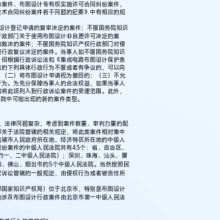
纷案件、布图设计专有权实施许可合同纠纷案件，
技术合同纠纷案件若干问题的纪要》中有相应的规
设计登记申请的复审决定的案件；不服国务院知识
行政部门关于使用布图设计非自愿许可决定的案
的裁决的案件；不服国务院知识产权行政部门对侵
门行政复议决定的案件。当事人如不服国务院知识
，但根据行政诉讼法和《集成电路布图设计保护条
出的下列具体行政行为不服或者有争议的，可以向
；（二）将布图设计申请视为撤回的；（三）不允
行为。为充分保障当事人的合法权益，如果当事人
知将此项列入到行政诉讼案件的受理范围。此外，
实践中可能出现的新的案件类型。
，法律问题复杂，考虑到案件数量、审判力量的配
释关于法院管辖的相关规定，将此类案件相对集中
直辖市人民政府所在地、经济特区所在地的中级人
纷案件的中级人民法院共有43个：省、自治区、
的一、二中级人民法院）；深圳、珠海、汕头、厦
州、佛山、烟台市的5个中级人民法院。当然按照民
权诉讼管辖的一般规定，由侵权行为或者被告住所
国家知识产权局）位于北京市，特别是布图设计
的涉及布图设计行政案件由北京市第一中级人民法