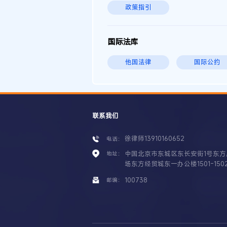
政策指引
国际法库
他国法律
国际公约
联系我们
徐律师13910160652
电话：
中国北京市东城区东长安街1号东方
地址：
场东方经贸城东一办公楼1501-150
100738
邮编：