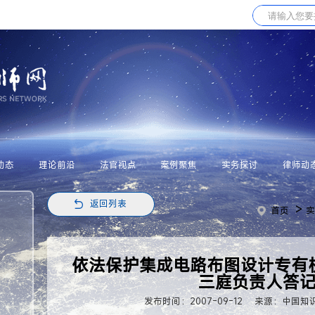
动态
理论前沿
法官视点
案例聚焦
实务探讨
律师动
返回列表
>
首页
实
依法保护集成电路布图设计专有
三庭负责人答
发布时间：2007-09-12
来源：中国知