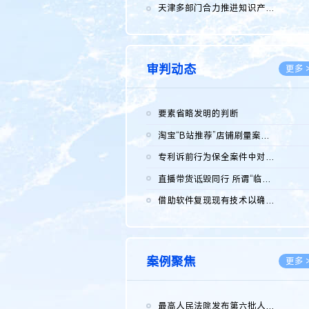
2026.0
天津多部门合力推进知识产权保护工作
2026.0
审判动态
更多 
要素省略发明的判断
2026.0
淘宝“B站推荐”店铺刷量案维持原判，两被告连带赔偿150万元
2026.0
专利诉前行为保全案件中对仿制药申请人曾作出三类声明的考量及违...
2026.0
直播带货诋毁同行 所谓“临场发挥”不免责
2026.0
借助软件复现现有技术以确认相关参数特征是否被公开
2026.0
案例聚焦
更多 
最高人民法院发布第六批人民法院种业知识产权司法保护典型案例 含...