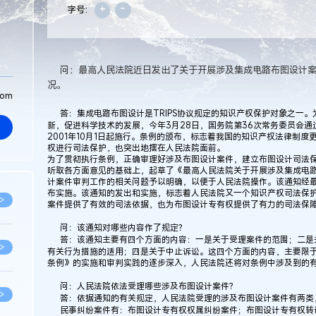
+
-
字号:
问：最高人民法院近日发出了关于开展涉及集成电路布图设计
况。
com
答：集成电路布图设计是TRIPS协议规定的知识产权保护对象之一
新，促进科学技术的发展，今年3月28日，国务院第36次常务委员会
2001年10月1日起施行。条例的颁布，标志着我国的知识产权法律制
权进行司法保护，也突出地摆在人民法院面前。
为了贯彻执行条例，正确审理好涉及布图设计案件，建立布图设计司法
听取各方面意见的基础上，起草了《最高人民法院关于开展涉及集成电
计案件审判工作的相关问题予以明确，以便于人民法院操作。该通知经最
布实施。该通知的发出和实施，标志着人民法院又一个知识产权司法保
>
案件提供了有效的司法依据，也为布图设计专有权提供了有力的司法保
问：该通知对哪些内容作了规定？
答：该通知主要有四个方面的内容：一是关于受理案件的范围；二是
>
有关行为措施的适用；四是关于中止诉讼。这四个方面的内容，主要限
条例》的实施和审判实践的逐步深入，人民法院还将对条例中涉及到的
问：人民法院依法受理哪些涉及布图设计案件？
>
答：依据通知的有关规定，人民法院受理的涉及布图设计案件有两类
民事纠纷案件有：布图设计专有权权属纠纷案件；布图设计专有权转