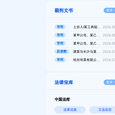
裁判文书
更多 
专利
上诉人I某工具制品有限公司与被上诉人程某及一审被告中华人民共和...
2026.0
专利
某甲公司、某乙公司、某丙公司申请诉前行为保全复议裁定书
2026.0
专利
某甲公司、某乙公司、官某与某丙公司专利申请权权属纠纷 二审判决...
2026.0
反垄断
谭某与长沙马某堆农产品股份有限公司滥用市场支配地位纠纷二审裁...
2026.0
专利
杭州华某有限公司与菲某有限公司侵害发明专利权纠纷
2026.0
法律宝库
更多 
中国法库
法律法规
立法动态