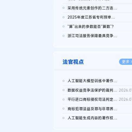
2026.0
采用传统元素创作的二方连续装饰图案作品的独创性及侵权对比认定
2026.0
2025年度江苏省专利预审典型案例
2026.0
“算”出来的参数能否“算数”？
2026.0
浙江司法服务保障最具竞争力营商环境建设典型案例（第二批）含侵...
2026.0
法官视点
更多 
人工智能大模型训练中著作权的合理使用
2026.0
数据权益竞争法保护的裁判路径构建
2026.0
平行进口商标侵权司法判定规则的困境与纾解
2026.0
商标犯罪法益及罪与非罪界限研究
2026.0
人工智能生成内容的著作权司法认定：演进逻辑、现实困境与规则建...
2026.0