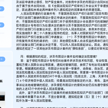
及诉前申请停止侵权、财产保全案件。对条例中涉及的布图设计合同纠
由于属于技术合同纠纷，在《全国法院知识产权审判工作会议关于审理
>
定，因此通知未将此两种案件列入通知规定的民事案件的受理范围。
人民法院受理的行政案件有：不服国务院知识产权行政部门驳回布图
产权行政部门撤销布图设计登记申请决定的案件；不服国务院知识产权
件；不服国务院知识产权行政部门关于使用布图设计非自愿许可的报酬
>
犯布图设计专有权行为处理决定的案件以及不服国务院知识产权行政部
产权行政部门行政复议决定，是否可以向人民法院起诉，条例未作规定
例实施细则》第二十八条复议程序的规定，当事人对国家知识产权局作
国家知识产权行政复议部门申请复议：（一）不予受理布图设计申请的
许恢复有关权利的请求的；（四）其他侵犯当事人合法权益的具体行政
>
对行政复议部门的复议决定不服，可以向人民法院提起诉讼。因此，通
通知还规定了一项其他涉及布图设计案件的“弹性条款”，以便应对审判
问：根据通知的规定，涉及布图设计案件如何确定法院管辖？
>
>>
答：鉴于侵犯布图设计专有权纠纷案件多涉及技术性问题，专业性强
置和方便人民群众诉讼等因素，通知对管辖问题，参照了专利法司法解
审理。根据通知的规定，布图设计纠纷第一审案件，由各省、自治区、
民法院和最高人民法院指定的中级人民法院管辖。受理第一审布图设计纠
>
直辖市人民政府所在地的34个中级人民法院（包括北京、上海、天津市
门４个经济特区中级人民法院；经最高法院同意指定的大连、青岛、温
科
事诉讼法地域管辖的规定，涉及侵犯布图设计的侵权纠纷仍应当遵守侵
地的上述43个中的中级人民法院管辖。
>
此外，鉴于涉及布图设计行政案件的被告国务院知识产权行政部门（即
纠纷案件数量不会太多，不宜分散审理，通知规定第（五）至（十）类
院作为第一审人民法院管辖。
>