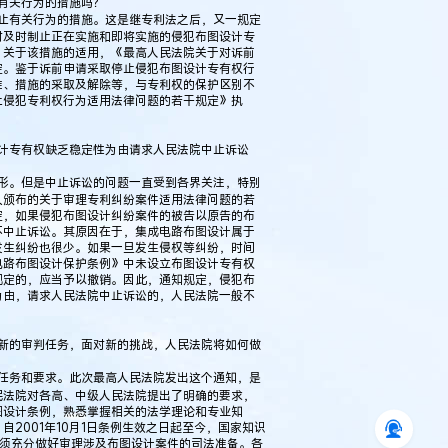
有关行为的措施吗？
止有关行为的措施。这是继专利法之后，又一规定
对及时制止正在实施和即将实施的侵犯布图设计专
。关于该措施的适用，《最高人民法院关于对诉前
定。鉴于诉前申请采取停止侵犯布图设计专有权行
准、措施的采取及解除等，与专利权的保护区别不
止侵犯专利权行为适用法律问题的若干规定》执
计专有权缺乏稳定性为由请求人民法院中止诉讼
形。但是中止诉讼的问题一直受到各界关注，特别
久颁布的关于审理专利纠纷案件适用法律问题的若
定，如果侵犯布图设计纠纷案件的被告以原告的布
不中止诉讼。其原因在于，集成电路布图设计属于
发生纠纷也很少。如果一旦发生侵权等纠纷，时间
电路布图设计保护条例》中未设立布图设计专有权
规定的，应当予以撤销。因此，通知规定，侵犯布
为由，请求人民法院中止诉讼的，人民法院一般不
新的审判任务，面对新的挑战，人民法院将如何做
任务和要求。此次最高人民法院发出这个通知，是
民法院对各高、中级人民法院提出了明确的要求，
图设计条例，熟悉掌握相关的法学理论和专业知
2001年10月1日条例生效之日起至今，国家知识
必须充分做好审理涉及布图设计案件的司法准备。各