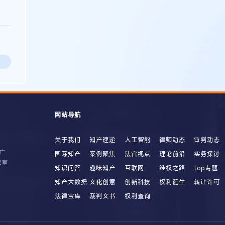
网站导航
关于我们
知产速递
人工智能
律师动态
审判动态
广
国际知产
案例聚焦
法官视点
理论前沿
实务探讨
2室
知识问答
趣味知产
互联网
维权之路
top专题
知产大数据
文化创意
创新科技
权利诞生
转让许可
法律宝库
裁判文书
权利查询