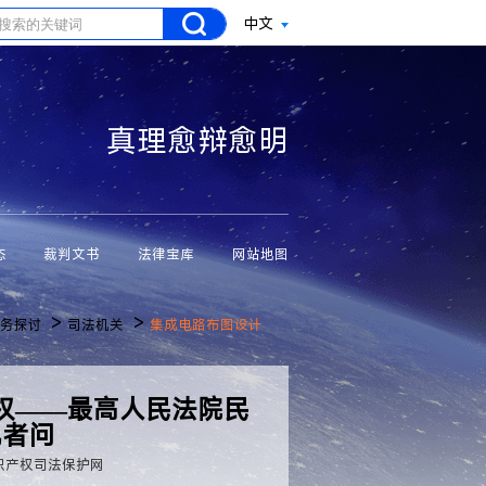
中文
真理愈辩愈明
态
裁判文书
法律宝库
网站地图
>
>
务探讨
司法机关
集成电路布图设计
权——最高人民法院民
记者问
识产权司法保护网