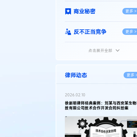
商业秘密
更多 >
反不正当竞争
更多 >
点击展开全部
植物新品种
更多 >
地理标志
更多 >
律师动态
更多 
集成电路布图设计
更多 >
2026.02.10
权律师徐新明接受《中国经营
徐新明律师经典案例：刘某与西安某生物
技术革新下知识产权保护面临新
技有限公司技术合作开发合同纠纷案
技术合同
策略
更多 >
传统文化
更多 >