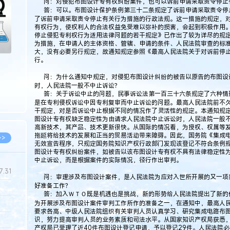
问：对侵犯布图设计专有权纠纷案件，也可以诉前申请采取责令停止
答：可以。布图设计保护条例第三十二条规定了诉前申请采取责令停
了诉前申请采取责令停止有关行为措施的行政法规。这一措施的规定，
有权行为，使权利人的合法权益免受难以弥补的损害，会起到积极作用
停止侵犯专利权行为适用法律问题的若干规定》已作出了较为详尽的规
为措施，在申请人的主体资格、管辖、申请的条件、人民法院审查的标
大，没有必要另行规定，故通知规定参照《最高人民法院关于对诉前停
行。
问：为什么通知中规定，对侵犯布图设计纠纷的被告以原告的布图设
时，人民法院一般不中止诉讼？
答：关于诉讼中止的问题，民事诉讼法第一百三十六条规定了六种情
是在专利侵权诉讼中因专利复审而中止诉讼的问题。最高人民法院前不
干规定，对是否诉讼中止根据不同的情况作了灵活性的规定。本通知规
图设计专有权缺乏稳定性为由请求人民法院中止诉讼时，人民法院一般
高新技术，其产品、技术更新很快。从国际的情况看，为授权、权属等
拖延将给技术的发展和正当的贸易活动带来障碍。因此，国务院《集成
>>
无效宣告程序，只规定国务院知识产权行政部门发现该登记不符合条例
图设计专有权纠纷案件，如被告以该布图设计专有权不具有法律稳定性
中止诉讼，而是根据案件的实际情况，径行作出审判。
7.31
问：审理涉及布图设计案件，是人民法院为应对入世所开展的又一项
好准备工作？
答：加入ＷＴＯ既是机遇也是挑战，新的形势给人民法院提出了新的
为开展涉及布图设计案件审判工作所作的准备之一，在通知中，最高人
5.14
要求各高、中级人民法院组织有关审判人员认真学习、研究集成电路布
识，努力提高审判人员的业务素质和司法水平。从国家知识产权局获悉，自
5.08
产权局已受理了近40件布图设计登记申请，予以登记29件。人民法院