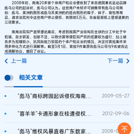
2008年初，南海20多家个体商户和企业便收到了来自德国著名运动品牌
彪马公司的起诉状，彪马公司认为。这些商户未经许可销售带有彪马公司商
标：彪马、美洲豹图形或彪马及美洲豹的组合图形的鞋子、袜子、背包等商
品，请求法院判令这些商户停止侵权、各赔偿5万元、在省级报纸上登报道歉的
三项要求。
南海法院知产庭受理此案后，考虑到我国产业结构在全球的分工中处于中
低端，自主研发、创新不足，以致仿冒等侵犯知产权的现象较为盛行；加上被
告多为规模较小，抗风险能力较弱的个体户和企业的情况，决定对首批案件采
用多样化方式进行调解等。截至3月1日，首批9件案原告彪马公司与9名被告达
成调解协议，撤回了诉讼。
上一篇
下一篇
相关文章
“彪马”商标跨国起诉侵权海南商家成被告
2009-05-27
“喜羊羊”卡通形象在桂遭侵权 十余商家成被告
2012-09-06
“彪马”维权风暴直卷广东数家商场
2008-03-20