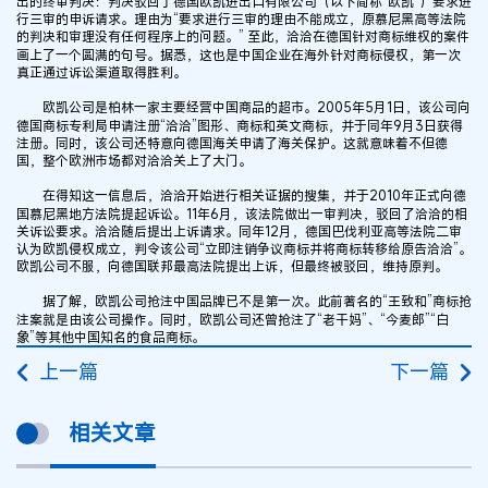
出的终审判决：判决驳回了德国欧凯进出口有限公司（以下简称“欧凯”）要求进
行三审的申诉请求。理由为“要求进行三审的理由不能成立，原慕尼黑高等法院
的判决和审理没有任何程序上的问题。” 至此，洽洽在德国针对商标维权的案件
画上了一个圆满的句号。据悉，这也是中国企业在海外针对商标侵权，第一次
真正通过诉讼渠道取得胜利。
欧凯公司是柏林一家主要经营中国商品的超市。2005年5月1日，该公司向
德国商标专利局申请注册“洽洽”图形、商标和英文商标，并于同年9月3日获得
注册。同时，该公司还特意向德国海关申请了海关保护。这就意味着不但德
国，整个欧洲市场都对洽洽关上了大门。
在得知这一信息后，洽洽开始进行相关证据的搜集，并于2010年正式向德
国慕尼黑地方法院提起诉讼。11年6月，该法院做出一审判决，驳回了洽洽的相
关诉讼要求。洽洽随后提出上诉请求。同年12月，德国巴伐利亚高等法院二审
认为欧凯侵权成立，判令该公司“立即注销争议商标并将商标转移给原告洽洽”。
欧凯公司不服，向德国联邦最高法院提出上诉，但最终被驳回，维持原判。
据了解，欧凯公司抢注中国品牌已不是第一次。此前著名的“王致和”商标抢
注案就是由该公司操作。同时，欧凯公司还曾抢注了“老干妈”、“今麦郎”“白
象”等其他中国知名的食品商标。
上一篇
下一篇
相关文章