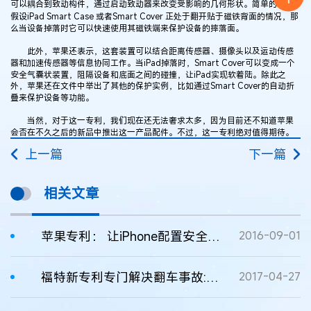
可以耦合到致动构件，通过启动致动器来改变受影响的几何形状。简单的说，
假设iPad Smart Case 或者Smart Cover 正处于翻开贴于磁铁背面的情况，那
么当设备掉落时它可以快速使用其磁铁端来保护设备的摔落面。
此外，苹果还表示，这套装置可以结合距离传感器、摄像头以及运动传感
器和加速传感器等信息协同工作。当iPad掉落时，Smart Cover可以变成一个
安全气囊状装置，阻隔设备和底面之间的碰撞，让iPad实现软着陆。除此之
外，苹果还在文件中举出了其他的保护实例，比如通过Smart Cover的自动折
叠来保护设备等功能。
当然，对于这一专利，我们现在还无法奢求太多，因为目前还不知道苹果
会否在不久之后的新品中推出这一产品配件。不过，这一专利绝对值得期待。
上一篇
下一篇
相关文章
苹果专利： 让iPhone配置安全气囊
2016-09-01
福特新专利专门解决翻车事故:安全气囊装到车顶
2017-04-27