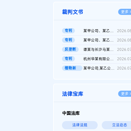
裁判文书
更多 
专利
某甲公司、某乙公司、某丙公司申请诉前行为保全复议裁定书
2026.0
专利
某甲公司、某乙公司、官某与某丙公司专利申请权权属纠纷 二审判决...
2026.0
反垄断
谭某与长沙马某堆农产品股份有限公司滥用市场支配地位纠纷二审裁...
2026.0
专利
杭州华某有限公司与菲某有限公司侵害发明专利权纠纷
2026.0
植物新
某甲公司,某乙公司,某门市部,某丙公司植物新品种临时保护期使用费...
2026.0
品..
法律宝库
更多 
中国法库
法律法规
立法动态