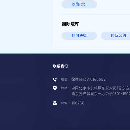
政策指引
国际法库
他国法律
国际公约
联系我们
徐律师13910160652
电话：
中国北京市东城区东长安街1号东方
地址：
场东方经贸城东一办公楼1501-150
100738
邮编：