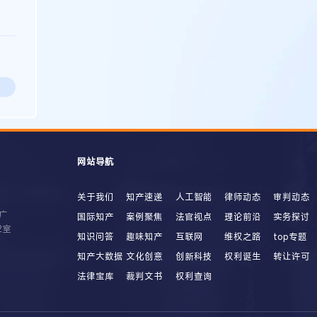
网站导航
关于我们
知产速递
人工智能
律师动态
审判动态
广
国际知产
案例聚焦
法官视点
理论前沿
实务探讨
2室
知识问答
趣味知产
互联网
维权之路
top专题
知产大数据
文化创意
创新科技
权利诞生
转让许可
法律宝库
裁判文书
权利查询