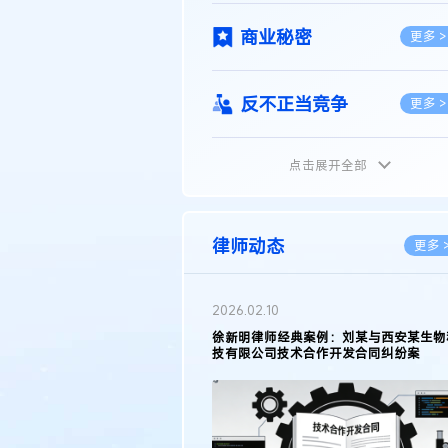
商业秘密
更多 >
反不正当竞争
更多 >
点击展开全部
植物新品种
更多 >
地理标志
更多 >
律师动态
更多 
集成电路布图设计
更多 >
2026.05.11
徐新明律师接受《天津日报》采访：解读
2025年度天津市专利行政保护案例
技术合同
更多 >
传统文化
更多 >