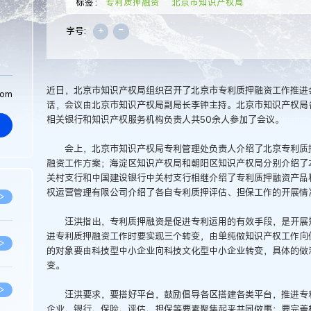
标签：
专利质押融资
北京市知识产权局
+
-
字号:
近日，北京市知识产权局组织召开了北京市专利质押融资工作推进
com
话，会议由北京市知识产权局副局长李钟主持。北京市知识产权局
相关银行和知识产权服务机构负责人共50余人参加了会议。
会上，北京市知识产权局专利管理处负责人介绍了北京专利质押
融资工作方案；海淀区知识产权局和朝阳区知识产权局分别介绍了
关村支行和中国建设银行中关村支行相继介绍了专利质押融资产品
权运营管理有限公司介绍了各自专利质押评估、担保工作的开展情
>
汪洪指出，专利质押融资是促进专利运用的有效手段，是开展知
进专利质押融资工作时要实现三个转变，由单纯做知识产权工作向
>
的对象要由科技型中小企业向科技文化型中小企业转变，具体的做
变。
>
汪洪要求，要搭好平台，鼓励倡导各区搭建各类平台，推进专利
企业、银行、保险、评估、担保等要素聚集起来共同做事；要完善