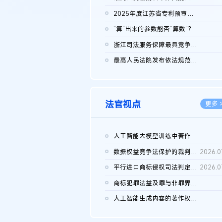
2026.0
2025年度江苏省专利预审典型案例
2026.0
“算”出来的参数能否“算数”？
2026.0
浙江司法服务保障最具竞争力营商环境建设典型案例（第二批）含侵...
2026.0
最高人民法院发布依法规范平台经营、保护消费者合法权益典型案例...
2026.0
法官视点
更多 
人工智能大模型训练中著作权的合理使用
2026.0
数据权益竞争法保护的裁判路径构建
2026.0
平行进口商标侵权司法判定规则的困境与纾解
2026.0
商标犯罪法益及罪与非罪界限研究
2026.0
人工智能生成内容的著作权司法认定：演进逻辑、现实困境与规则建...
2026.0