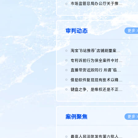
2026.0
市场监管总局办公厅关于推广第一批全国商业秘密保护创新试点典型...
2026.0
审判动态
更多 
淘宝“B站推荐”店铺刷量案维持原判，两被告连带赔偿150万元
2026.0
专利诉前行为保全案件中对仿制药申请人曾作出三类声明的考量及违...
2026.0
直播带货诋毁同行 所谓“临场发挥”不免责
2026.0
借助软件复现现有技术以确认相关参数特征是否被公开
2026.0
键盘之争，是维权还是不正当竞争？
2026.0
案例聚焦
更多 
最高人民法院发布第六批人民法院种业知识产权司法保护典型案例 含...