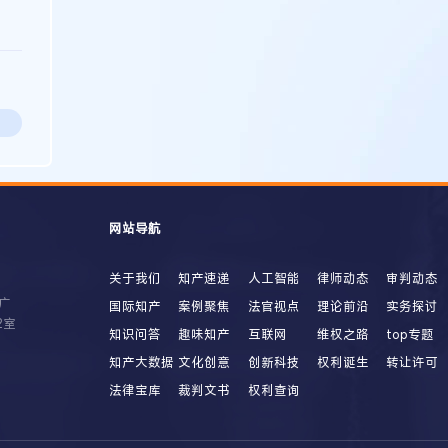
网站导航
关于我们
知产速递
人工智能
律师动态
审判动态
广
国际知产
案例聚焦
法官视点
理论前沿
实务探讨
2室
知识问答
趣味知产
互联网
维权之路
top专题
知产大数据
文化创意
创新科技
权利诞生
转让许可
法律宝库
裁判文书
权利查询