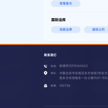
政策指引
国际法库
他国法律
国际公约
联系我们
徐律师13910160652
电话：
中国北京市东城区东长安街1号东方
地址：
场东方经贸城东一办公楼1501-150
100738
邮编：