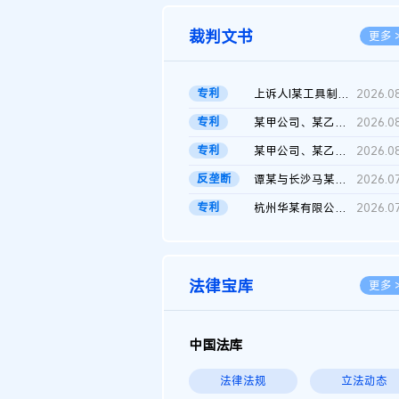
裁判文书
更多 
专利
上诉人I某工具制品有限公司与被上诉人程某及一审被告中华人民共和...
2026.0
专利
某甲公司、某乙公司、某丙公司申请诉前行为保全复议裁定书
2026.0
专利
某甲公司、某乙公司、官某与某丙公司专利申请权权属纠纷 二审判决...
2026.0
反垄断
谭某与长沙马某堆农产品股份有限公司滥用市场支配地位纠纷二审裁...
2026.0
专利
杭州华某有限公司与菲某有限公司侵害发明专利权纠纷
2026.0
法律宝库
更多 
中国法库
法律法规
立法动态