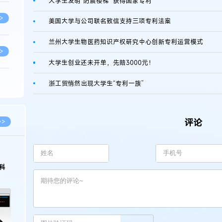
大学生发明“防震楼梯” 获得国家专利
>
美国大学与公司联名致信支持三项专利法案
兰州大学生物医药知识产权研究中心创新专利运营模式
>
大学生创业还未开单，先赔3000元！
浙工贸悄然出现大学生“专利一族”
>
>
评论
>>
>
.03.09
2026.02.10
知识产权律师徐新明接受《中国经营
徐新明律师经典案例：刘某与西
采访：技术革新下知识产权保护面临新
技有限公司技术合作开发合同纠
与应对策略
>
>