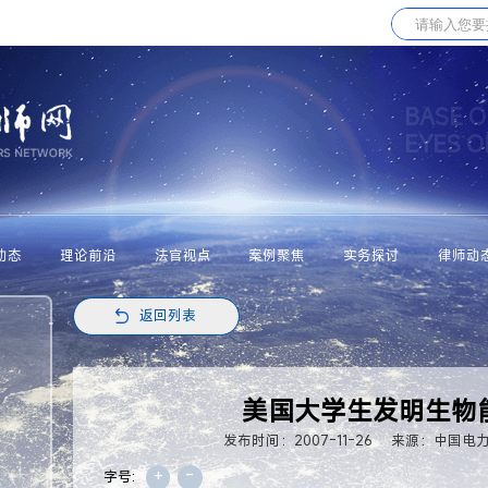
BASE O
EYES 
动态
理论前沿
法官视点
案例聚焦
实务探讨
律师动
返回列表
美国大学生发明生物
发布时间：2007-11-26
来源：中国电
+
-
字号: