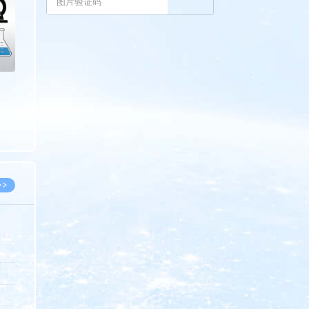
>>
8.07
5.14
5.08