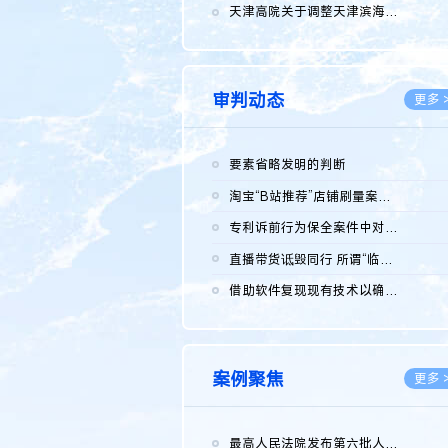
2026.0
天津高院关于调整天津滨海高新技术产业开发区华苑科技园一审普通...
2026.0
审判动态
更多 
要素省略发明的判断
2026.0
淘宝“B站推荐”店铺刷量案维持原判，两被告连带赔偿150万元
2026.0
专利诉前行为保全案件中对仿制药申请人曾作出三类声明的考量及违...
2026.0
直播带货诋毁同行 所谓“临场发挥”不免责
2026.0
借助软件复现现有技术以确认相关参数特征是否被公开
2026.0
案例聚焦
更多 
最高人民法院发布第六批人民法院种业知识产权司法保护典型案例 含...