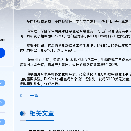
据国外媒体消息，美国麻省理工学院学生发明一种可用叶子和草发电
麻省理工学院学生研究小组希望这种装置发出的电在缺电的发展中国
明，其研究小组名为BioVolt。他们是为参加MIT和Dow材料工程概
com
参赛小组设计的装置利用纤维质生物能发电。他们的目的是让发展中
的电力输出可用6个月，然后再充电。
BioVolt小组称，装置所用的材料成本仅2美元，生物燃料在自然
装置可以联合使用增加电力输出。设计的精巧使效率增加100倍。
该装置用厌氧生物体消化纤维素，把它转化成电力和微生物电池中的水。
电的重要步骤。BioVolt小组赢得首个设计概念奖，获得5000美元奖金
>
燃料电池相似，但成本低。
上一篇
>
相关文章
>