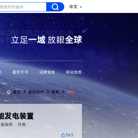
中文
N ONE FIELD CAST OUR
立足
一域
放眼
全球
ON THE WHOLE WORLD
态
裁判文书
法律宝库
网站地图
>
>
>
首页
国际知产
美英
专利
能发电装置
力新闻网
作者：
563