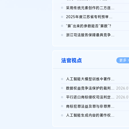
2026.0
采用传统元素创作的二方连续装饰图案作品的独创性及侵权对比认定
2026.0
2025年度江苏省专利预审典型案例
2026.0
“算”出来的参数能否“算数”？
2026.0
浙江司法服务保障最具竞争力营商环境建设典型案例（第二批）含侵...
2026.0
法官视点
更多 
人工智能大模型训练中著作权的合理使用
2026.0
数据权益竞争法保护的裁判路径构建
2026.0
平行进口商标侵权司法判定规则的困境与纾解
2026.0
商标犯罪法益及罪与非罪界限研究
2026.0
人工智能生成内容的著作权司法认定：演进逻辑、现实困境与规则建...
2026.0