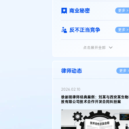
商业秘密
更多 >
反不正当竞争
更多 >
点击展开全部
植物新品种
更多 >
地理标志
更多 >
律师动态
更多 
集成电路布图设计
更多 >
2026.05.11
2026
徐新明律师接受《天津日报》采访：解读
著名
2025年度天津市专利行政保护案例
报》
技术合同
挑战
更多 >
传统文化
更多 >