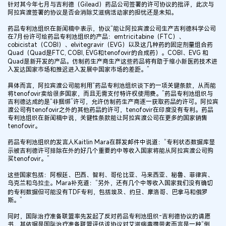
针对其今年七月与吉利德（Gilead）药品公司签署的许可协议的批评，此次与
阿拉宾渡签署的协议是否会消除艾滋病活动家的担忧还是未知。
药品专利池组织在新闻稿中表示，协议“能让阿拉宾渡公司生产吉利德科学公司
在7月份许可给药品专利池组织的产品：emtricitabine（FTC）、
cobicistat（COBI）、elvitegravir（EVG）以及这几种药的固定剂量组合药
Quad（Quad是FTC, COBI, EVG和tenofovir的合成药）。COBI、EVG 和
Quad是新开发的产品。仿制药生产商生产这些药品将有助于缩小新医药技术进
入发达国家市场和推迟进入发展中国家市场的差距。”
具体而言，阿拉宾渡公司能利用“药品专利池组织谈下的一项关键条款，从而能
将tenofovir卖给很多国家，而且无需支付特许权使用费。”药品专利池组织与
吉利德达成的是“非捆绑”许可，允许仿制药生产商逐一获取药品的许可。阿拉宾
渡公司有tenofovir之外的其他药品的许可，tenofovir在印度没有专利。药品
专利池组织在新闻稿中说，关键性条款能让阿拉宾渡公司在更多的国家销售
tenofovir。
药品专利池组织的发言人Kaitlin Mara在群发邮件中说道：“专利状态数据库显
示被吉利德许可排除在外的好几个重要的中等收入国家将能从阿拉宾渡公司购
买tenofovir。”
这些国家包括：阿根廷、巴西、智利、哥伦比亚、马来西亚、秘鲁、菲律宾、
乌克兰和乌拉圭。Mara补充道：“另外，还有几个中等收入国家我们没有确切
的专利数据但可能没有TDF专利，包括埃及、约旦、摩洛哥、巴拿马和俄罗
斯。”
同时，国际治疗准备联盟率先发起了反对药品专利池组织-吉利德协议的请愿
书，其依据是国际治疗准备联盟评估该协议对艾滋病毒携带者而言是一种“倒