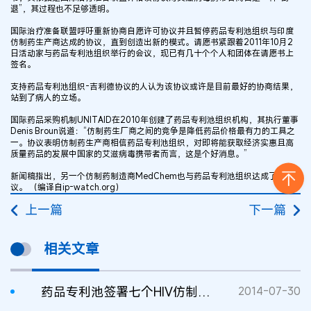
退”，其过程也不足够透明。
国际治疗准备联盟呼吁重新协商自愿许可协议并且暂停药品专利池组织与印度
仿制药生产商达成的协议，直到创造出新的模式。请愿书紧跟着2011年10月2
日活动家与药品专利池组织举行的会议，现已有几十个个人和团体在请愿书上
签名。
支持药品专利池组织-吉利德协议的人认为该协议或许是目前最好的协商结果，
站到了病人的立场。
国际药品采购机制UNITAID在2010年创建了药品专利池组织机构，其执行董事
Denis Broun说道：“仿制药生厂商之间的竞争是降低药品价格最有力的工具之
一。协议表明仿制药生产商相信药品专利池组织，对即将能获取经济实惠且高
质量药品的发展中国家的艾滋病毒携带者而言，这是个好消息。”
新闻稿指出，另一个仿制药制造商MedChem也与药品专利池组织达成了协
议。 （编译自ip-watch.org）
上一篇
下一篇
相关文章
药品专利池签署七个HIV仿制药分许可协议
2014-07-30