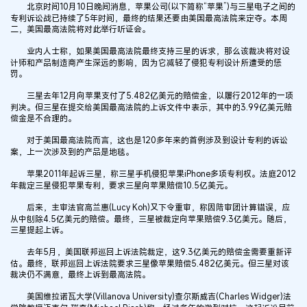
北京时间10月10日晚间消息，苹果公司(以下简称“苹果”)与三星电子之间的
专利诉讼战已持续了5年时间，最终的结果还要由美国最高法院来定夺。本周
二，美国最高法院将对此举行听证会。
业内人士称，如果美国最高法院最终支持三星的诉求，那么该裁决将对设
计师和产品制造商产生深远的影响，因为它减轻了侵犯专利设计所遭受的惩
罚。
三星去年12月向苹果支付了5.482亿美元的赔偿金，以履行2012年的一项
判决。但三星在提交给美国最高法院的上诉文件中表示，其中的3.99亿美元赔
偿金是不合理的。
对于美国最高法院而言，这也是120多年来的首例涉及到设计专利的诉讼
案，上一次涉及到的产品是地毯。
苹果2011年起诉三星，称三星手机侵犯苹果iPhone多项专利权。法庭2012
年裁定三星侵犯苹果专利，要求三星向苹果赔偿10.5亿美元。
后来，主审法官高兰惠(Lucy Koh)又下令重审，称因陪审团计算错误，应
从中刨除4.5亿美元的赔偿。最终，三星被裁定向苹果赔偿9.3亿美元。随后，
三星提起上诉。
去年5月，美国联邦巡回上诉法院裁定，这9.3亿美元的赔偿金需要重新评
估。最终，联邦巡回上诉法院要求三星像苹果赔偿5.482亿美元。但三星对该
裁决仍不满意，最终上诉到最高法院。
美国维拉诺瓦大学(Villanova University)查尔斯威吉(Charles Widger)法