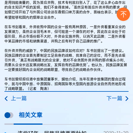
是用钱能衡量的，因为答应并购，技术专利就归别人了，花了这么多心血作出
的自主知识产权的发明，我们不舍得卖掉。”虽然没有答应外资并购的要求，但
如烟已经开始了与外国公司洽谈在香烟口味方面的合作，苗楠也表示，如烟更
希望能够和国内的烟草企业合作。
在车书剑看来，外资收购中国的企业一般有两种原因，一是外资看重某企业的
发展潜力，虽然企业羽毛未丰，但可能是一个潜在的对手，因此在企业处于初
级阶段，所占市场份额不大时，外资会实施并购，以消灭此品牌；二是外资看
中某品牌的市场和销售渠道，并购之后有利于自己品牌的推广。
在外资并购的威胁下，中国的民族品牌该如何应对？车书剑提出了一些建议。
民族品牌的企业首先要制定立足自身的战略，找准自己的定位，而不是先去吸
引外资，“真正有战略眼光的企业家，绝对不会贪图外资并购的那点蝇头小利，
而要从企业长远发展战略出发，发挥自有的品牌优势”。他认为，民族品牌发展
一定要搞好国内企业间的战略联盟，寻找自己的战略合作伙伴。
车书剑曾经担任港中旅集团董事长，据他介绍，当年在港中旅集团的整合过程
中，就与中国中旅、中原国际、招商国际等大型国内旅游企业自然而然地形成
了战略联盟。（记者 陶涛）
上一篇
下一篇
相关文章