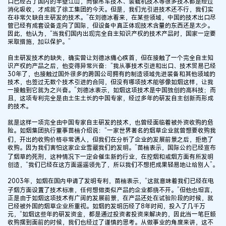
口已经占了国内的半壁江山，而像吊车技术、装载机技术等很多技术都是经过
消化吸收，才成就了徐工集团的今天。但是，我们光引进技术还不行，我们实
在非常欠缺自主研发的技术。”在刘德冰看来，在某些领域，中国的技术出口尽
管已经有成套设备走向了国际，但设备中真正体现技术含量的东西还是太少。
因此，他认为，“当我们国内出现完全自主知识产权的技术产品时，国家一定要
采取措施，加以保护。”
自主研发技术的缺失，确实曾让刘德冰痛心疾首，但在接触了一个完全自主知
识产权的产品之后，他变得异常兴奋：“我从事技术引进和出口、技术贸易已经
30年了，也接触过国外很多的跨国公司拥有的制造领域先进装备和其他领域的
技术，也签过无数个技术引进的合同，但没有哪项技术能够像如烟这样，让我
一接触到它就为之兴奋。”刘德冰表示，如烟这项技术是中国独创的高科技；而
且，这项专利完全是由土生土长的中国专家，经过多年的研发自主创新而形成
的技术。
就是这样一项完全由中国专家自主研发的技术，也曾经面临着被外资收购的危
险。如烟集团执行董事苗楠介绍说：“一家世界著名的烟草企业就曾想要收购我
们，开出的收购价格非常诱人，但我们在分析了企业的发展前景之后，拒绝了
收购。因为我们害怕这家企业雪藏我们的发明。”苗楠表示，国际公约已经宣布
了烟草的死刑，这种情况下一定会催生新的行业，在控烟和戒烟方面有所发明
创造，“我们已经在这方面遥遥领先了，所以我们不想把成果轻易地让给别人”。
2003年，如烟在国内申请了发明专利，苗楠表示，“这就意味着我们已经在电
子烟方面设置了技术标准，任何想做类似产品的企业都绕不开。”但他也坦言，
正是由于如烟这项技术有广阔的发展前景，在产品还处在试验阶段的时候，就
已经被外国的烟草企业所重视。如烟的发明历经了8年时间，投入了几千万
元，“如烟这些年的研发资金，都是通过投资者投资来解决的，因此当一笔巨额
收购摆到面前的时候，我们也经过了谨慎的思考。从做事业的角度来讲，这不