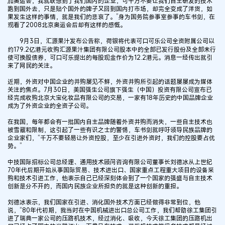
加奥运会，我就联想到了我们国内的企业，可千万不要让我们自主研发的技术
跑到国外去，只是贴个国外的牌子又回到国内打市场，却完全变成了洋货，如
果发生这样的事情，就是我们的悲哀了。”身为国务院参事室参事的车书剑，在
观看了2008北京奥运会后却有这样的感慨。
9月3日，汇源果汁发布公告称，荷银将代表可口可乐公司全资附属公司以
约179.2亿港元收购汇源果汁集团有限公司股本中的全部已发行股份及全部未行
使可换股债券，可口可乐提出的每股现金作价为12.2港元。消息一经传出就引
来了网民的关注。
近期，外资对中国企业的并购屡见不鲜，外资并购所引起的话题屡屡成为媒体
关注的焦点。7月30日，美国强生公司旗下强生（中国）投资有限公司宣布已
经完成收购北京大宝化妆品有限公司的交易，一家有18年历史的中国品牌企业
成为了外资企业的全资子公司。
在我国，每年都会有一批国内自主品牌随着外资并购而消失，一些自主技术也
被雪藏和限制，这引起了一些有识之士的警惕，车书剑就呼吁领导民族品牌的
企业家们，“千万不要轻易让外资控股，至少在引进外资时，我们的控股要占优
势。”
中技国际招标公司总经理、通用技术顾问咨询有限公司董事长刘德冰从上世纪
70年代后期开始从事国际贸易、技术进出口、国家重点工程重大项目的设备采
购和技术引进工作，他表示自己已经深刻体会到了一个国家的强盛与自主技术
创新是分不开的，而国内民族企业所担负的就是这种创新的重担。
刘德冰表示，我们国家在引进、消化国外技术方面已经做得非常到位，他
说，“80年代初期，我当时在中国机械进出口总公司工作，我们帮助徐工集团引
进了瑞典一家公司的压路机技术，经过消化、吸收，今天徐工集团的压路机出