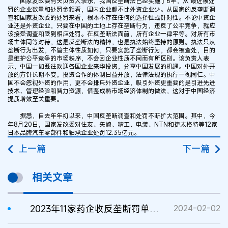
国家发改委有关负责人表示，我国反垄断法已经实施了6年，从 最近被处
罚的企业数量和处罚金额看，国内企业都不比外资企业少。从国家的反垄断调
查和国家发改委的处罚来看，根本不存在任何的选择性或针对性。不论中资企
业还是外资企业，只要在中国的土地上存在垄断行为，违反了公平竞争，就应
该接受调查和受到相应处罚。在反垄断法面前，所有企业一律平等。对所有市
场主体同等对待，这是反垄断法的精神，也是执法始终坚持的原则。执法只从
垄断行为出发，不管主体性质如何，只要实施了垄断行为，都会被查处，目的
是维护公平竞争的市场秩序，不会因企业性质不同而有所区别。该负责人表
示，中国一如既往欢迎各国企业来华投资，分享中国发展的机遇。中国对外开
放的方针长期不变，投资合作的体制日益开放，法律法规的执行一视同仁。中
国不会忽视外资的作用，更不会排斥外资企业，吸引外资更重要的是引进先进
技术、管理经验和智力资源，借鉴成熟市场经济体制的做法，这对于中国经济
提质增效至关重要。
据悉，自去年年初以来，中国反垄断调查和处罚不断扩大范围。其中，今
年8月20日，国家发改委对住友、矢崎、精工、电装、NTN和捷太格特等12家
日本品牌汽车零部件和轴承企业处罚12.35亿元。
上一篇
下一篇
相关文章
2023年11家药企收反垄断罚单，总金额超17亿元
2024-02-02