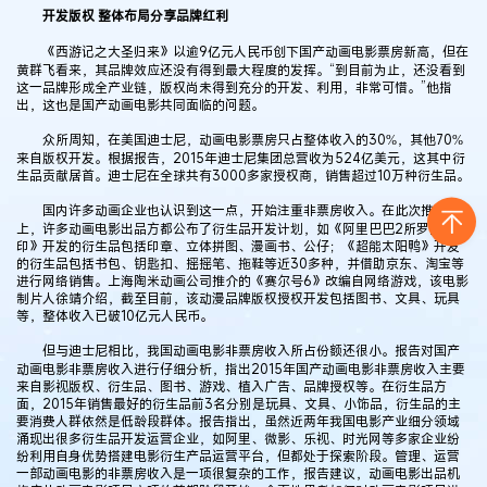
开发版权 整体布局分享品牌红利
《西游记之大圣归来》以逾9亿元人民币创下国产动画电影票房新高，但在
黄群飞看来，其品牌效应还没有得到最大程度的发挥。“到目前为止，还没看到
这一品牌形成全产业链，版权尚未得到充分的开发、利用，非常可惜。”他指
出，这也是国产动画电影共同面临的问题。
众所周知，在美国迪士尼，动画电影票房只占整体收入的30%，其他70%
来自版权开发。根据报告，2015年迪士尼集团总营收为524亿美元，这其中衍
生品贡献居首。迪士尼在全球共有3000多家授权商，销售超过10万种衍生品。
国内许多动画企业也认识到这一点，开始注重非票房收入。在此次推介会
上，许多动画电影出品方都公布了衍生品开发计划，如《阿里巴巴2所罗门封
印》开发的衍生品包括印章、立体拼图、漫画书、公仔；《超能太阳鸭》开发
的衍生品包括书包、钥匙扣、摇摇笔、拖鞋等近30多种，并借助京东、淘宝等
进行网络销售。上海陶米动画公司推介的《赛尔号6》改编自网络游戏，该电影
制片人徐靖介绍，截至目前，该动漫品牌版权授权开发包括图书、文具、玩具
等，整体收入已破10亿元人民币。
但与迪士尼相比，我国动画电影非票房收入所占份额还很小。报告对国产
动画电影非票房收入进行仔细分析，指出2015年国产动画电影非票房收入主要
来自影视版权、衍生品、图书、游戏、植入广告、品牌授权等。在衍生品方
面，2015年销售最好的衍生品前3名分别是玩具、文具、小饰品，衍生品的主
要消费人群依然是低龄段群体。报告指出，虽然近两年我国电影产业细分领域
涌现出很多衍生品开发运营企业，如阿里、微影、乐视、时光网等多家企业纷
纷利用自身优势搭建电影衍生产品运营平台，但都处于探索阶段。管理、运营
一部动画电影的非票房收入是一项很复杂的工作，报告建议，动画电影出品机