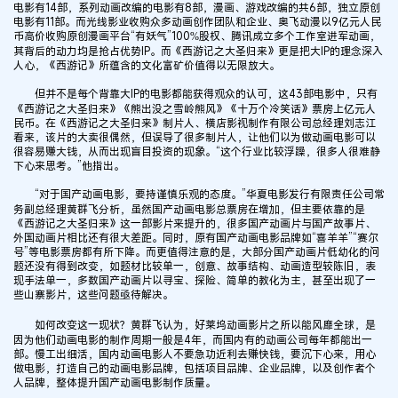
电影有14部，系列动画改编的电影有8部，漫画、游戏改编的共6部，独立原创
电影有11部。而光线影业收购众多动画创作团队和企业、奥飞动漫以9亿元人民
币高价收购原创漫画平台“有妖气”100%股权、腾讯成立多个工作室进军动画，
其背后的动力均是抢占优势IP。而《西游记之大圣归来》更是把大IP的理念深入
人心，《西游记》所蕴含的文化富矿价值得以无限放大。
但并不是每个背靠大IP的电影都能获得观众的认可，这43部电影中，只有
《西游记之大圣归来》《熊出没之雪岭熊风》《十万个冷笑话》票房上亿元人
民币。在《西游记之大圣归来》制片人、横店影视制作有限公司总经理刘志江
看来，该片的大卖很偶然，但误导了很多制片人，让他们以为做动画电影可以
很容易赚大钱，从而出现盲目投资的现象。“这个行业比较浮躁，很多人很难静
下心来思考。”他指出。
“对于国产动画电影，要持谨慎乐观的态度。”华夏电影发行有限责任公司常
务副总经理黄群飞分析，虽然国产动画电影总票房在增加，但主要依靠的是
《西游记之大圣归来》这一部影片来提升的，很多国产动画片与国产故事片、
外国动画片相比还有很大差距。同时，原有国产动画电影品牌如“喜羊羊”“赛尔
号”等电影票房都有所下降。而更值得注意的是，大部分国产动画片低幼化的问
题还没有得到改变，如题材比较单一，创意、故事结构、动画造型较陈旧，表
现手法单一，多数国产动画片以寻宝、探险、简单的教化为主，甚至出现了一
些山寨影片，这些问题亟待解决。
如何改变这一现状？黄群飞认为，好莱坞动画影片之所以能风靡全球，是
因为他们动画电影的制作周期一般是4年，而国内有的动画公司每年都能出一
部。慢工出细活，国内动画电影人不要急功近利去赚快钱，要沉下心来，用心
做电影，打造自己的动画电影品牌，包括项目品牌、企业品牌，以及创作者个
人品牌，整体提升国产动画电影制作质量。