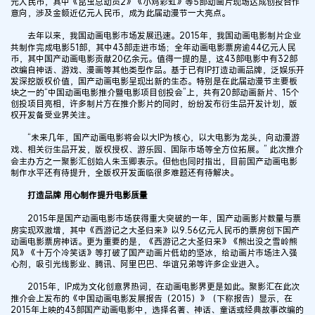
元人民币，其中《昆虫总动员2》《小鸡彩虹》等5部动画片现场达成创投合作
意向，涉及金额近亿元人民币，成为此届动漫节一大亮点。
去年以来，我国动画电影市场发展迅速。2015年，我国动画电影制片企业
共制作完成电影51部，其中43部走进市场；全年动画电影票房逾44亿元人民
币，其中国产动画电影贡献20亿余元。值得一提的是，这43部电影中有32部
改编自神话、游戏、漫画等其他类型作品。基于已有IP打造动画品牌，泛娱乐开
发深挖版权价值，国产动画电影呈现出新的生态。特别是在此届动漫节主要板
块之一的“中国动画电影推介暨电影项目创投会”上，共有20部动画新片、15个
创投项目亮相，许多制片方在推介影片的同时，纷纷发布衍生品开发计划，版
权开发备受业界关注。
“未来几年，国产动画电影将会以大IP为核心，以大电影为龙头，向动漫游
戏、相关衍生品开发，版权授权、游乐园、国际市场等全方位拓展。” 此次推介
会主办方之一聚影汇创始人朱玉卿表示。但他也同时指出，目前国产动画电影
制作水平还有待提升，全版权开发面临很多难题还有待解决。
打造品牌 用心制作提升电影质量
2015年是国产动画电影市场获得重大突破的一年，国产动画影片数量与票
房实现双激增，其中《西游记之大圣归来》以9.56亿元人民币的票房创下国产
动画电影票房神话。更为重要的是，《西游记之大圣归来》《熊出没之雪岭熊
风》《十万个冷笑话》等打破了国产动画片低幼的坚冰，给动画片市场注入强
心剂，吸引光线影业、腾讯、阿里巴巴、华谊兄弟等许多企业进入。
2015年，IP成为文化创意界热词，在动画电影界更是如此。聚影汇在此次
推介会上发布的《中国动画电影发展报告（2015）》（下称报告）显示，在
2015年上映的43部国产动画电影中，选择名著、神话、童话或经典故事改编的