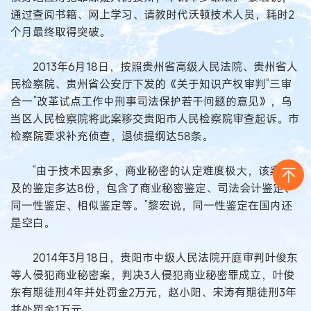
通过查阅书籍、网上学习、请教时代沃顿技术人员，耗时2
个月最终取得突破。
2013年6月18日，按照贵州省高级人民法院、贵州省人
民检察院、贵州省公安厅下发的《关于知识产权审判“三审
合一”改革试点工作中刑事司法保护若干问题的意见》，乌
当区人民检察院将此案移交贵阳市人民检察院审查起诉。市
检察院要求补充侦查，退侦提纲达58条。
“由于技术因素多，商业秘密的认定难度极大，该案涉
及的鉴定多达8份，包含了商业秘密鉴定、司法会计鉴定、
同一性鉴定、相似鉴定等。”黎宏说，同一性鉴定在国内还
是空白。
2014年3月18日，贵阳市中级人民法院开庭审判叶俊东
等人侵犯商业秘密案，判决3人侵犯商业秘密罪成立，叶俊
东有期徒刑4年并处罚金2万元，赵小阳、宋涛有期徒刑3年
并处罚金1万元。