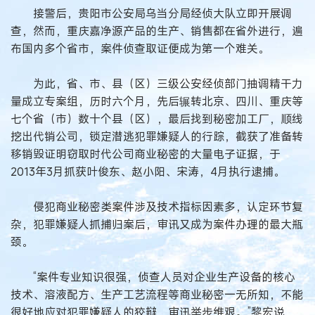
接警后，贵阳市公安局乌当分局经侦大队立即开展调
查，然而，重庆嘉净源产品的生产、销售都在省外进行，遍
布国内多个省市，案件侦查取证便成为第一个难关。
为此，省、市、县（区）三级公安经侦部门抽调精干力
量成立专案组，历时六个月，先后辗转北京、四川、重庆等
七个省（市）数十个县（区），最后找到秘密加工厂，顺线
挖出代销公司，锁定潜逃犯罪嫌疑人的行踪，截获了准备转
移销毁证明窃取时代公司商业秘密的大量电子证据，于
2013年3月抓获叶俊东、赵小阳、宋涛，4月执行逮捕。
侵犯商业秘密类案件涉及技术指标因素多，认定环节复
杂，犯罪嫌疑人抓捕归案后，审讯又成为案件办理的最大瓶
颈。
“案件专业知识很强，侦查人员对企业生产设备的核心
技术、溶液配方、生产工艺流程等商业秘密一无所知，不能
很好地应对犯罪嫌疑人的狡辩，审讯举步维艰。”黎宏说，