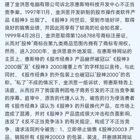
理了金洪恩电脑有限公司诉北京惠斯特科技开发中心不正当
竞争案。1997年11月，金洪恩开发研制的股市操作类软件产
品《股神》出版了。《股神》问世后，受到市场好评，取得
良好的销售业绩，并因此而享有了较高的社会知名度。
1999年4月28日，金洪恩取得第1268788号商标注册证，
从而对“股神”商标在第九类商品范围内拥有了商标专用权。
然而，进入2000年，金洪恩意外地发现，在惠斯特网站的
主页上，惠斯特的《股市经典》产品赫然被冠以“《股神》
2000版”及“《股神》2000隆重上市”的字样加以宣传。与此
同时，《股市经典》的外包装上也被冠以“股神2000”的名
称。“私了”不成的情况下，金洪恩一纸诉状，将惠斯特告上
法庭，从而拉开了我国首例因电子商务引发的不正当竞争案
的序幕。庭审中，原告的代理人认为，被告的行为使消费者
将《股市经典》误认为《股神》的升级换代产品，在市场上
造成了混淆，并对《股神》产品造成很大冲击和负面影响，
违反了《反不正当竞争法》的有关规定，构成了不正当竞
争，请求法院判令被告：1、立即停止销售《股神2000》产
品，销毁所有《股神2000》的包装、装潢，并删除其网站