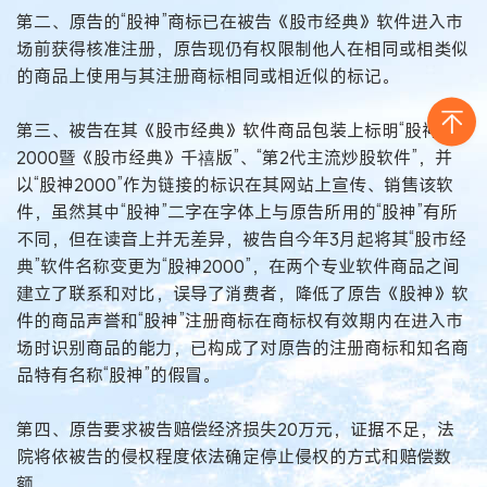
第二、原告的“股神”商标已在被告《股市经典》软件进入市
场前获得核准注册，原告现仍有权限制他人在相同或相类似
的商品上使用与其注册商标相同或相近似的标记。
第三、被告在其《股市经典》软件商品包装上标明“股神
2000暨《股市经典》千禧版”、“第2代主流炒股软件”，并
以“股神2000”作为链接的标识在其网站上宣传、销售该软
件，虽然其中“股神”二字在字体上与原告所用的“股神”有所
不同，但在读音上并无差异，被告自今年3月起将其“股市经
典”软件名称变更为“股神2000”，在两个专业软件商品之间
建立了联系和对比，误导了消费者，降低了原告《股神》软
件的商品声誉和“股神”注册商标在商标权有效期内在进入市
场时识别商品的能力，已构成了对原告的注册商标和知名商
品特有名称“股神”的假冒。
第四、原告要求被告赔偿经济损失20万元，证据不足，法
院将依被告的侵权程度依法确定停止侵权的方式和赔偿数
额。