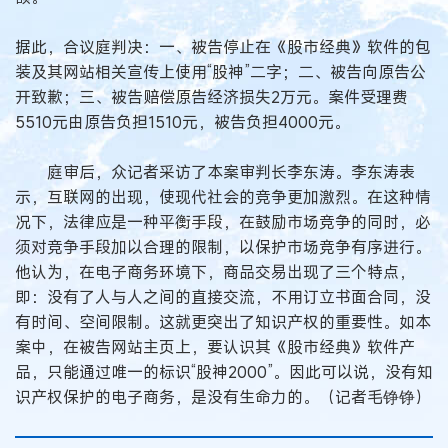
据此，合议庭判决：一、被告停止在《股市经典》软件的包
装及其网站相关宣传上使用“股神”二字；二、被告向原告公
开致歉；三、被告赔偿原告经济损失2万元。案件受理费
5510元由原告负担1510元，被告负担4000元。
庭审后，众记者采访了本案审判长李东涛。李东涛表
示，互联网的出现，使现代社会的竞争更加激烈。在这种情
况下，法律应是一种平衡手段，在鼓励市场竞争的同时，必
须对竞争手段加以合理的限制，以保护市场竞争有序进行。
他认为，在电子商务环境下，商品交易出现了三个特点，
即：没有了人与人之间的直接交流，不用订立书面合同，没
有时间、空间限制。这就更突出了知识产权的重要性。如本
案中，在被告网站主页上，要认识其《股市经典》软件产
品，只能通过唯一的标识“股神2000”。因此可以说，没有知
识产权保护的电子商务，是没有生命力的。（记者毛铮铮）