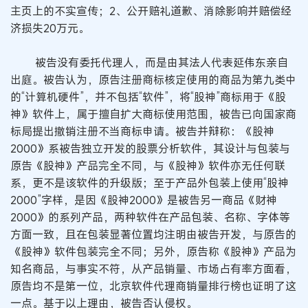
主页上的不实宣传；2、公开赔礼道歉、消除影响并赔偿经
济损失20万元。
被告没有委托代理人，而是由其法人代表延伟东亲自
出庭。被告认为，原告注册商标核定使用的商品为第九类中
的“计算机硬件”，并不包括“软件”，将“股神”商标用于《股
神》软件上，属于擅自扩大商标使用范围，被告已向国家商
标局提出撤销注册不当商标申请。被告并辩称：《股神
2000》系被告独立开发的股票分析软件，其设计与包装与
原告《股神》产品完全不同，与《股神》软件亦无任何联
系，更不是该软件的升级版；至于产品外包装上使用“股神
2000”字样，是因《股神2000》是被告另一商品《财神
2000》的系列产品，两种软件在产品包装、名称、字体等
方面一致，且在包装显著位置均注明由被告开发，与原告的
《股神》软件包装完全不同；另外，原告称《股神》产品为
知名商品，与事实不符，从产品销量、市场占有率方面看，
原告均不是第一位，北京软件代理商销量排行榜也证明了这
一点。基于以上理由，被告否认侵权。