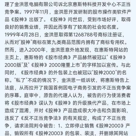
理了金洪恩电脑有限公司诉北京惠斯特科技开发中心不正当
竞争案。1997年11月，金洪恩开发研制的股市操作类软件产
品《股神》出版了。《股神》问世后，受到市场好评，取得
良好的销售业绩，并因此而享有了较高的社会知名度。
1999年4月28日，金洪恩取得第1268788号商标注册证，
从而对“股神”商标在第九类商品范围内拥有了商标专用权。
然而，进入2000年，金洪恩意外地发现，在惠斯特网站的
主页上，惠斯特的《股市经典》产品赫然被冠以“《股神》
2000版”及“《股神》2000隆重上市”的字样加以宣传。与此
同时，《股市经典》的外包装上也被冠以“股神2000”的名
称。“私了”不成的情况下，金洪恩一纸诉状，将惠斯特告上
法庭，从而拉开了我国首例因电子商务引发的不正当竞争案
的序幕。庭审中，原告的代理人认为，被告的行为使消费者
将《股市经典》误认为《股神》的升级换代产品，在市场上
造成了混淆，并对《股神》产品造成很大冲击和负面影响，
违反了《反不正当竞争法》的有关规定，构成了不正当竞
争，请求法院判令被告：1、立即停止销售《股神2000》产
品，销毁所有《股神2000》的包装、装潢，并删除其网站