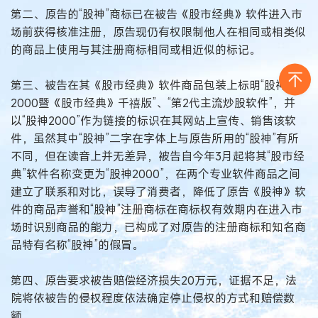
第二、原告的“股神”商标已在被告《股市经典》软件进入市
场前获得核准注册，原告现仍有权限制他人在相同或相类似
的商品上使用与其注册商标相同或相近似的标记。
第三、被告在其《股市经典》软件商品包装上标明“股神
2000暨《股市经典》千禧版”、“第2代主流炒股软件”，并
以“股神2000”作为链接的标识在其网站上宣传、销售该软
件，虽然其中“股神”二字在字体上与原告所用的“股神”有所
不同，但在读音上并无差异，被告自今年3月起将其“股市经
典”软件名称变更为“股神2000”，在两个专业软件商品之间
建立了联系和对比，误导了消费者，降低了原告《股神》软
件的商品声誉和“股神”注册商标在商标权有效期内在进入市
场时识别商品的能力，已构成了对原告的注册商标和知名商
品特有名称“股神”的假冒。
第四、原告要求被告赔偿经济损失20万元，证据不足，法
院将依被告的侵权程度依法确定停止侵权的方式和赔偿数
额。