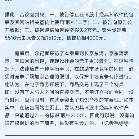
据此，合议庭判决：一、被告停止在《股市经典》软件的包
装及其网站相关宣传上使用“股神”二字；二、被告向原告公
开致歉；三、被告赔偿原告经济损失2万元。案件受理费
5510元由原告负担1510元，被告负担4000元。
庭审后，众记者采访了本案审判长李东涛。李东涛表
示，互联网的出现，使现代社会的竞争更加激烈。在这种情
况下，法律应是一种平衡手段，在鼓励市场竞争的同时，必
须对竞争手段加以合理的限制，以保护市场竞争有序进行。
他认为，在电子商务环境下，商品交易出现了三个特点，
即：没有了人与人之间的直接交流，不用订立书面合同，没
有时间、空间限制。这就更突出了知识产权的重要性。如本
案中，在被告网站主页上，要认识其《股市经典》软件产
品，只能通过唯一的标识“股神2000”。因此可以说，没有知
识产权保护的电子商务，是没有生命力的。（记者毛铮铮）