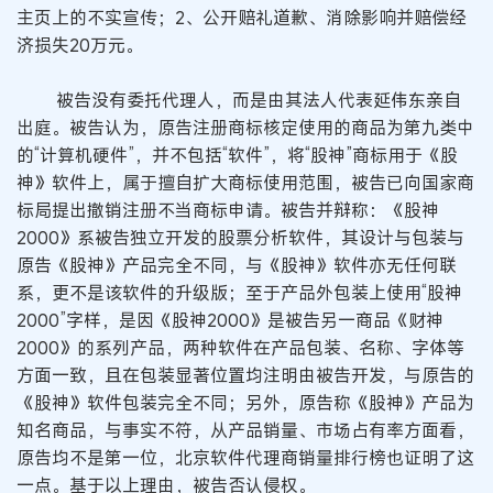
主页上的不实宣传；2、公开赔礼道歉、消除影响并赔偿经
济损失20万元。
被告没有委托代理人，而是由其法人代表延伟东亲自
出庭。被告认为，原告注册商标核定使用的商品为第九类中
的“计算机硬件”，并不包括“软件”，将“股神”商标用于《股
神》软件上，属于擅自扩大商标使用范围，被告已向国家商
标局提出撤销注册不当商标申请。被告并辩称：《股神
2000》系被告独立开发的股票分析软件，其设计与包装与
原告《股神》产品完全不同，与《股神》软件亦无任何联
系，更不是该软件的升级版；至于产品外包装上使用“股神
2000”字样，是因《股神2000》是被告另一商品《财神
2000》的系列产品，两种软件在产品包装、名称、字体等
方面一致，且在包装显著位置均注明由被告开发，与原告的
《股神》软件包装完全不同；另外，原告称《股神》产品为
知名商品，与事实不符，从产品销量、市场占有率方面看，
原告均不是第一位，北京软件代理商销量排行榜也证明了这
一点。基于以上理由，被告否认侵权。