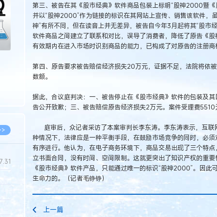
第三、被告在其《股市经典》软件商品包装上标明“股神2000暨《
并以“股神2000”作为链接的标识在其网站上宣传、销售该软件，
神”有所不同，但在读音上并无差异，被告自今年3月起将其“股市经典
软件商品之间建立了联系和对比，误导了消费者，降低了原告《股神
有效期内在进入市场时识别商品的能力，已构成了对原告的注册商标
第四、原告要求被告赔偿经济损失20万元，证据不足，法院将依
数额。
据此，合议庭判决：一、被告停止在《股市经典》软件的包装及其网
告公开致歉；三、被告赔偿原告经济损失2万元。案件受理费5510元
庭审后，众记者采访了本案审判长李东涛。李东涛表示，互联网
>>
种情况下，法律应是一种平衡手段，在鼓励市场竞争的同时，必须
有序进行。他认为，在电子商务环境下，商品交易出现了三个特点
立书面合同，没有时间、空间限制。这就更突出了知识产权的重要
7.31
《股市经典》软件产品，只能通过唯一的标识“股神2000”。因
生命力的。（记者毛铮铮）
5.14
5.08
上一篇