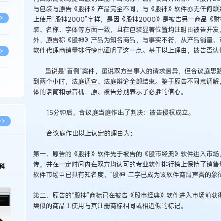
与包装与原告《股神》产品完全不同，与《股神》软件亦无任何联
>
上使用“股神2000”字样，是因《股神2000》是被告另一商品《
装、名称、字体等方面一致，且在包装显著位置均注明由被告开发
外，原告称《股神》产品为知名商品，与事实不符，从产品销量、
软件代理商销量排行榜也证明了这一点。基于以上理由，被告否认
>
虽说是“首例”案件，虽说双方当事人的请求迥异，但合议庭思
到两个小时，法庭调查、法庭辩论全部结束。鉴于原告不同意调解
>
体的话筒和录音机，原、被告分别表示了必胜的信心。
15分钟后，合议庭当庭作出了判决：被告侵权成立。
>
>>
合议庭作出以上认定的理由为：
>
第一、原告的《股神》软件先于被告的《股市经典》软件进入市场
传，并在一定时间内在双方均认可的专业软件排行榜上保持了销售
科
软件市场中已具有知名度，“股神”二字已成为该软件商品声誉的象
>
第二、原告的“股神”商标已在被告《股市经典》软件进入市场前获
类似的商品上使用与其注册商标相同或相近似的标记。
>