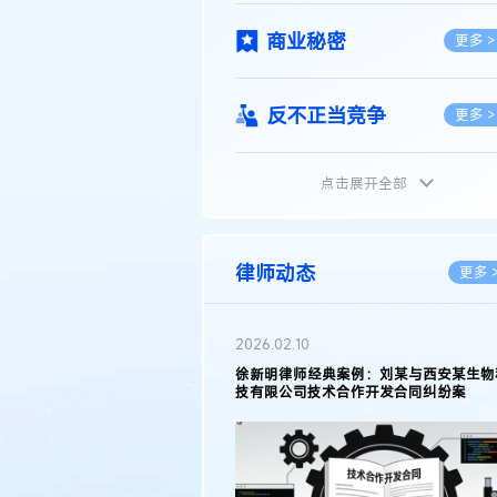
商业秘密
更多 >
反不正当竞争
更多 >
点击展开全部
植物新品种
更多 >
地理标志
更多 >
律师动态
更多 
集成电路布图设计
更多 >
2026.02.10
权律师徐新明接受《中国经营
徐新明律师经典案例：刘某与西安某生物
技术革新下知识产权保护面临新
技有限公司技术合作开发合同纠纷案
技术合同
策略
更多 >
传统文化
更多 >