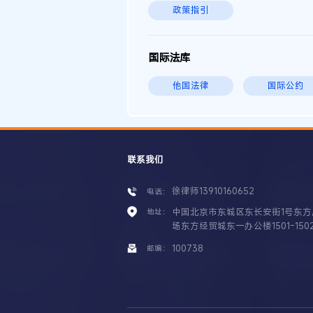
政策指引
国际法库
他国法律
国际公约
联系我们
徐律师13910160652
电话：
中国北京市东城区东长安街1号东方
地址：
场东方经贸城东一办公楼1501-150
100738
邮编：