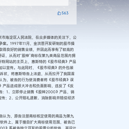
563
京市海淀区人民法院，在众多媒体的关注下，公
案。1997年11月，金洪恩开发研制的股市操
取得良好的销售业绩，并因此而享有了较高的
注册证，从而对“股神”商标在第九类商品范围内拥
斯特网站的主页上，惠斯特的《股市经典》产品
字样加以宣传。与此同时，《股市经典》的外包装
一纸诉状，将惠斯特告上法庭，从而拉开了我国首
认为，被告的行为使消费者将《股市经典》误
》产品造成很大冲击和负面影响，违反了《反
：1、立即停止销售《股神2000》产品，销
宣传；2、公开赔礼道歉、消除影响并赔偿经济
认为，原告注册商标核定使用的商品为第九
神》软件上，属于擅自扩大商标使用范围，被告已
00》系被告独立开发的股票分析软件，其设计