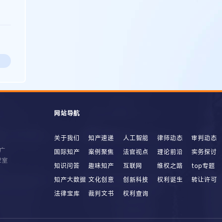
网站导航
关于我们
知产速递
人工智能
律师动态
审判动态
广
国际知产
案例聚焦
法官视点
理论前沿
实务探讨
2室
知识问答
趣味知产
互联网
维权之路
top专题
知产大数据
文化创意
创新科技
权利诞生
转让许可
法律宝库
裁判文书
权利查询