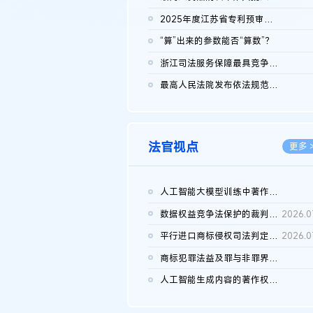
2026.0
2025年度江苏省专利预审典型案例
2026.0
“算”出来的参数能否“算数”？
2026.0
浙江司法服务保障最具竞争力营商环境建设典型案例（第二批）含侵...
2026.0
最高人民法院发布依法规范平台经营、保护消费者合法权益典型案例...
2026.0
法官视点
更多 
人工智能大模型训练中著作权的合理使用
2026.0
数据权益竞争法保护的裁判路径构建
2026.0
平行进口商标侵权司法判定规则的困境与纾解
2026.0
商标犯罪法益及罪与非罪界限研究
2026.0
人工智能生成内容的著作权司法认定：演进逻辑、现实困境与规则建...
2026.0