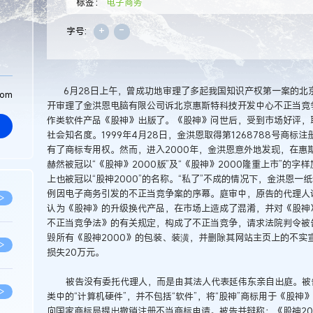
标签：
电子商务
+
-
字号:
6月28日上午，曾成功地审理了多起我国知识产权第一案的北
com
开审理了金洪恩电脑有限公司诉北京惠斯特科技开发中心不正当竞争
作类软件产品《股神》出版了。《股神》问世后，受到市场好评，
社会知名度。1999年4月28日，金洪恩取得第1268788号商标
有了商标专用权。然而，进入2000年，金洪恩意外地发现，在惠
赫然被冠以“《股神》2000版”及“《股神》2000隆重上市”的
上也被冠以“股神2000”的名称。“私了”不成的情况下，金洪恩
例因电子商务引发的不正当竞争案的序幕。庭审中，原告的代理人
>
认为《股神》的升级换代产品，在市场上造成了混淆，并对《股神
不正当竞争法》的有关规定，构成了不正当竞争，请求法院判令被告
毁所有《股神2000》的包装、装潢，并删除其网站主页上的不实
>
损失20万元。
被告没有委托代理人，而是由其法人代表延伟东亲自出庭。被告
>
类中的“计算机硬件”，并不包括“软件”，将“股神”商标用于《股
向国家商标局提出撤销注册不当商标申请。被告并辩称：《股神20