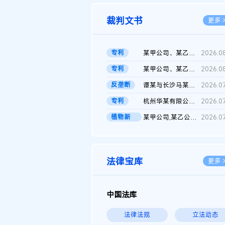
裁判文书
更多 
专利
某甲公司、某乙公司、某丙公司申请诉前行为保全复议裁定书
2026.0
专利
某甲公司、某乙公司、官某与某丙公司专利申请权权属纠纷 二审判决...
2026.0
反垄断
谭某与长沙马某堆农产品股份有限公司滥用市场支配地位纠纷二审裁...
2026.0
专利
杭州华某有限公司与菲某有限公司侵害发明专利权纠纷
2026.0
植物新
某甲公司,某乙公司,某门市部,某丙公司植物新品种临时保护期使用费...
2026.0
品..
法律宝库
更多 
中国法库
法律法规
立法动态