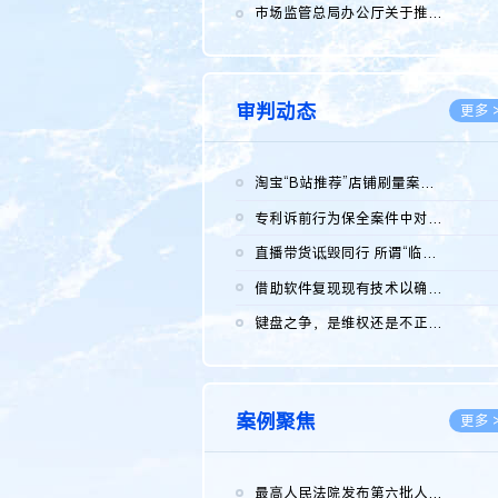
2026.0
市场监管总局办公厅关于推广第一批全国商业秘密保护创新试点典型...
2026.0
审判动态
更多 
淘宝“B站推荐”店铺刷量案维持原判，两被告连带赔偿150万元
2026.0
专利诉前行为保全案件中对仿制药申请人曾作出三类声明的考量及违...
2026.0
直播带货诋毁同行 所谓“临场发挥”不免责
2026.0
借助软件复现现有技术以确认相关参数特征是否被公开
2026.0
键盘之争，是维权还是不正当竞争？
2026.0
案例聚焦
更多 
最高人民法院发布第六批人民法院种业知识产权司法保护典型案例 含...